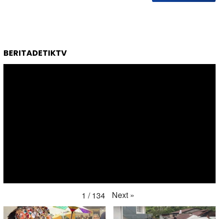
BERITADETIKTV
Next
»
1
/
134