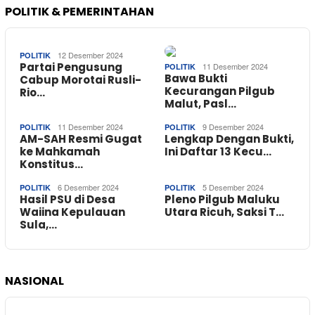
POLITIK & PEMERINTAHAN
12 Desember 2024
POLITIK
Partai Pengusung
11 Desember 2024
POLITIK
Bawa Bukti
Cabup Morotai Rusli-
Kecurangan Pilgub
Rio…
Malut, Pasl…
11 Desember 2024
9 Desember 2024
POLITIK
POLITIK
AM-SAH Resmi Gugat
Lengkap Dengan Bukti,
ke Mahkamah
Ini Daftar 13 Kecu…
Konstitus…
6 Desember 2024
5 Desember 2024
POLITIK
POLITIK
Hasil PSU di Desa
Pleno Pilgub Maluku
Waiina Kepulauan
Utara Ricuh, Saksi T…
Sula,…
NASIONAL