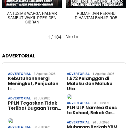
ANTUSIAS WARGA HALBAR
RUMAH DAN PERAHU
SAMBUT WAKIL PRESIDEN
DIHANTAM BANJIR ROB
GIBRAN
Next
»
1
/
134
ADVERTORIAL
5 Agustus 2026
1 Agustus 2026
ADVERTORIAL
ADVERTORIAL
Kebutuhan Energi
1.572 Pelanggan di
Meningkat, Penjualan
Maluku dan Maluku
Li…
Uta…
28 Juli 2026
ADVERTORIAL
PPLN Tegaskan Tidak
28 Juli 2026
ADVERTORIAL
PLN ULP Namlea Goes
Terlibat Dugaan Tran…
to School, Bekali Ge…
26 Juli 2026
ADVERTORIAL
Muharam Berkah YBM
28 Juli 2026
ADVERTORIAL