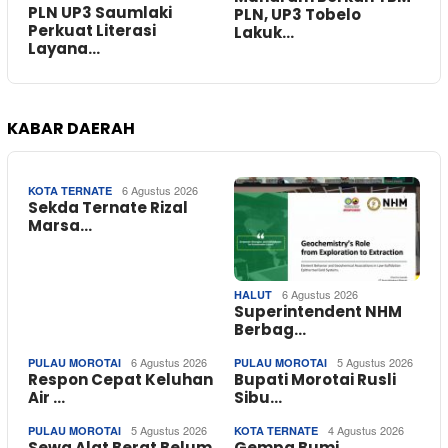
PLN UP3 Saumlaki
PLN, UP3 Tobelo
Perkuat Literasi
Lakuk…
Layana…
KABAR DAERAH
6 Agustus 2026
KOTA TERNATE
Sekda Ternate Rizal
Marsa…
6 Agustus 2026
HALUT
Superintendent NHM
Berbag…
6 Agustus 2026
5 Agustus 2026
PULAU MOROTAI
PULAU MOROTAI
Respon Cepat Keluhan
Bupati Morotai Rusli
Air …
Sibu…
5 Agustus 2026
4 Agustus 2026
PULAU MOROTAI
KOTA TERNATE
Sewa Alat Berat Belum
Gempa Bumi