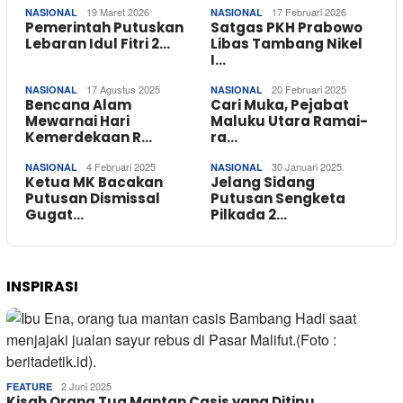
19 Maret 2026
17 Februari 2026
NASIONAL
NASIONAL
Pemerintah Putuskan
Satgas PKH Prabowo
Lebaran Idul Fitri 2…
Libas Tambang Nikel
I…
17 Agustus 2025
20 Februari 2025
NASIONAL
NASIONAL
Bencana Alam
Cari Muka, Pejabat
Mewarnai Hari
Maluku Utara Ramai-
Kemerdekaan R…
ra…
4 Februari 2025
30 Januari 2025
NASIONAL
NASIONAL
Ketua MK Bacakan
Jelang Sidang
Putusan Dismissal
Putusan Sengketa
Gugat…
Pilkada 2…
INSPIRASI
2 Juni 2025
FEATURE
Kisah Orang Tua Mantan Casis yang Ditipu…