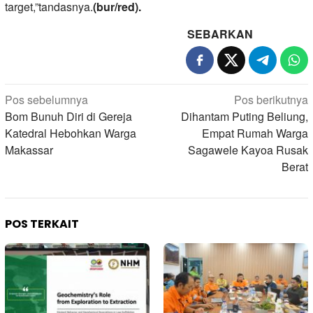
target,”tandasnya.
(bur/red).
SEBARKAN
Navigasi
Pos sebelumnya
Pos berikutnya
pos
Bom Bunuh Diri di Gereja
Dihantam Puting Beliung,
Katedral Hebohkan Warga
Empat Rumah Warga
Makassar
Sagawele Kayoa Rusak
Berat
POS TERKAIT