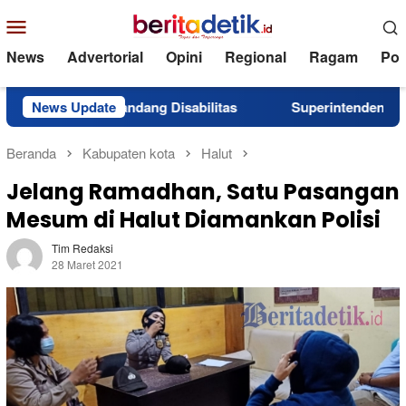
Loncat
Menu
ke
Mobile
konten
News
Advertorial
Opini
Regional
Ragam
Poli
k Penyandang Disabilitas
News Update
Superintendent NHM Berbagi
Beranda
Kabupaten kota
Halut
Jelang Ramadhan, Satu Pasangan
Mesum di Halut Diamankan Polisi
Tim Redaksi
28 Maret 2021