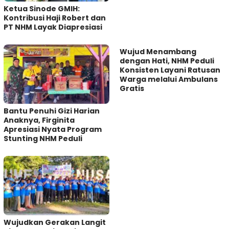
Ketua Sinode GMIH:
Kontribusi Haji Robert dan
PT NHM Layak Diapresiasi
Wujud Menambang
dengan Hati, NHM Peduli
Konsisten Layani Ratusan
Warga melalui Ambulans
Gratis
Bantu Penuhi Gizi Harian
Anaknya, Firginita
Apresiasi Nyata Program
Stunting NHM Peduli
Wujudkan Gerakan Langit