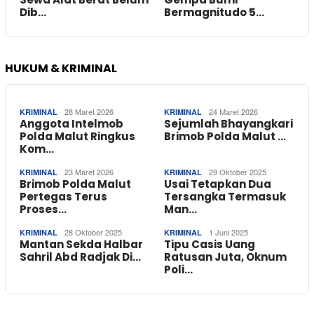
Dib…
Bermagnitudo 5…
HUKUM & KRIMINAL
28 Maret 2026
24 Maret 2026
KRIMINAL
KRIMINAL
Anggota Intelmob
Sejumlah Bhayangkari
Polda Malut Ringkus
Brimob Polda Malut …
Kom…
23 Maret 2026
29 Oktober 2025
KRIMINAL
KRIMINAL
Brimob Polda Malut
Usai Tetapkan Dua
Pertegas Terus
Tersangka Termasuk
Proses…
Man…
28 Oktober 2025
1 Juni 2025
KRIMINAL
KRIMINAL
Mantan Sekda Halbar
Tipu Casis Uang
Sahril Abd Radjak Di…
Ratusan Juta, Oknum
Poli…