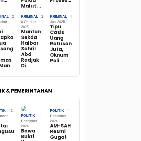
m…
Polda
Proses…
Malut …
2
2
1
MINAL
KRIMINAL
KRIMINAL
tober
8 Oktober
Juni 2025
Tipu
2025
ai
Mantan
Casis
tapka
Sekda
Uang
Dua
Halbar
Ratusan
rsang
Sahril
Juta,
Abd
Oknum
rmas
Radjak
Poli…
 Man…
Di…
TIK & PEMERINTAHAN
12
11
TIK
POLITIK
11
mber
POLITIK
Desember
Desember
2024
tai
AM-SAH
2024
Bawa
ngusu
Resmi
Bukti
Gugat