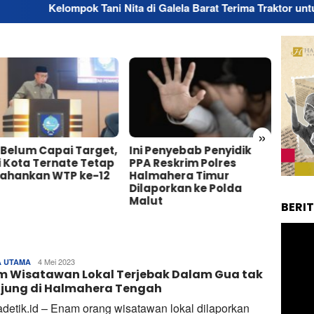
lompok Tani Nita di Galela Barat Terima Traktor untuk Dukung P
»
 Belum Capai Target,
Ini Penyebab Penyidik
Bupat
 Kota Ternate Tetap
PPA Reskrim Polres
Resp
tahankan WTP ke-12
Halmahera Timur
Masal
Dilaporkan ke Polda
Sepan
Malut
Wosi
BERI
Tim
4 Mei 2023
A UTAMA
m Wisatawan Lokal Terjebak Dalam Gua tak
Redaksi
ujung di Halmahera Tengah
adetik.id – Enam orang wisatawan lokal dilaporkan