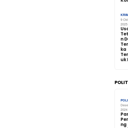
Ko
KRI
9 Ok
2025
Us
Te
n 
Te
ka
Te
uk
POLI
POLI
Dese
2024
Par
Pe
ng