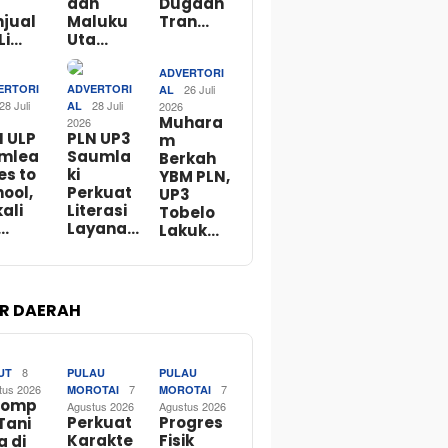
dan
Dugaan
njual
Maluku
Tran…
Li…
Uta…
ADVERTORI
ERTORI
ADVERTORI
26 Juli
AL
28 Juli
28 Juli
AL
2026
Muhara
2026
N ULP
PLN UP3
m
mlea
Saumla
Berkah
es to
ki
YBM PLN,
ool,
Perkuat
UP3
ali
Literasi
Tobelo
…
Layana…
Lakuk…
R DAERAH
8
UT
PULAU
PULAU
tus 2026
7
7
MOROTAI
MOROTAI
lomp
Agustus 2026
Agustus 2026
Perkuat
Progres
Tani
Karakte
Fisik
a di