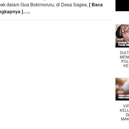
ebak dalam Gua Bokimoruru, di Desa Sagea,
[ Baca
ngkapnya ]…..
SUL
MEN
POL
KE
VI
KEL
D
MAK