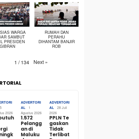
SIAS WARGA
RUMAH DAN
BAR SAMBUT
PERAHU
IL PRESIDEN
DIHANTAM BANJIR
GIBRAN
ROB
Next
»
1
/
134
RTORIAL
ERTORI
ADVERTORI
ADVERTORI
5
1
28 Juli
AL
AL
tus 2026
Agustus 2026
2026
butuh
1.572
PPLN Te
Pelangg
gaskan
rgi
an di
Tidak
ningk
Maluku
Terlibat