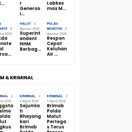
r
Labkes
l…
Generas
mas M…
i…
6
A
HALUT
PULAU
6
Agustus 2026
6
NATE
MOROTAI
Superint
tus 2026
Agustus 2026
kda
Respon
endent
rnate
Cepat
NHM
al
Keluhan
Berbag…
rsa…
Air …
M & KRIMINAL
2
2
2
MINAL
KRIMINAL
KRIMINAL
ret 2026
4 Maret 2026
3 Maret 2026
ggota
Sejumla
Brimob
telmo
h
Polda
Polda
Bhayang
Malut
lut
kari
Pertega
ngkus
Brimob
s Terus