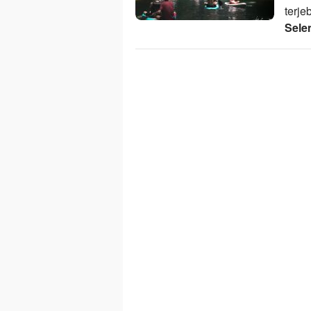
terj
Sele