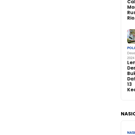
Ca
Mo
Rus
Ri
POLI
Dese
2024
Le
De
Buk
Da
13
Ke
NASI
NAS