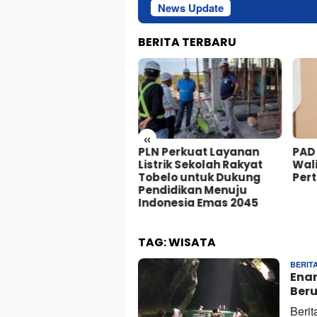
News Update
Ke
BERITA TERBARU
«
ka Turnamen Domino
PLN Perkuat Layanan
PAD
rotai 2026, Wabup Rio
Listrik Sekolah Rakyat
Wali
ak Peserta Jaga
Tobelo untuk Dukung
Per
ortivitas dan Dorong
Pendidikan Menuju
sata
Indonesia Emas 2045
TAG:
WISATA
BERIT
Ena
Ber
Berit