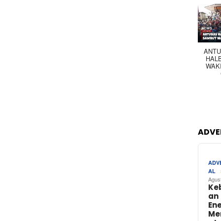
ANTU
HAL
WAK
ADVE
ADV
AL
Agus
Ke
an
Ene
Me