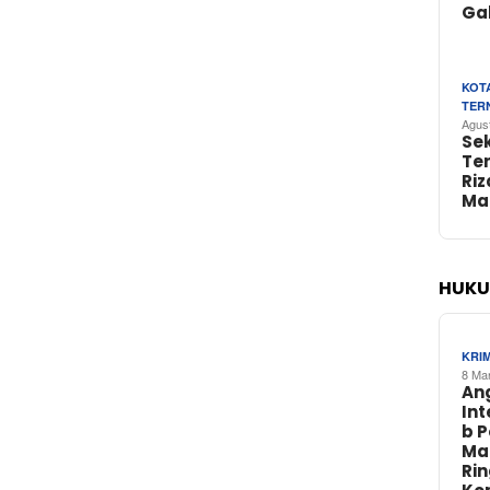
Ga
KOT
TER
Agus
Se
Te
Riz
Ma
HUKU
KRI
8 Ma
An
In
b 
Ma
Ri