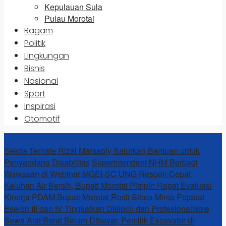
Kepulauan Sula
Pulau Morotai
Ragam
Politik
Lingkungan
Bisnis
Nasional
Sport
Inspirasi
Otomotif
News Update
Sekda Ternate Rizal Marsaoly Salurkan Bantuan untuk
Penyandang Disabilitas
Superintendent NHM Berbagi
Wawasan di Webinar MGEI-SC UNG
Respon Cepat
Keluhan Air Bersih, Bupati Morotai Pimpin Rapat Evaluasi
Kinerja PDAM
Bupati Morotai Rusli Sibua Minta Pejabat
Eselon III dan IV Tingkatkan Disiplin dan Profesionalisme
Sewa Alat Berat Belum Dibayar, Pemilik Excavator di