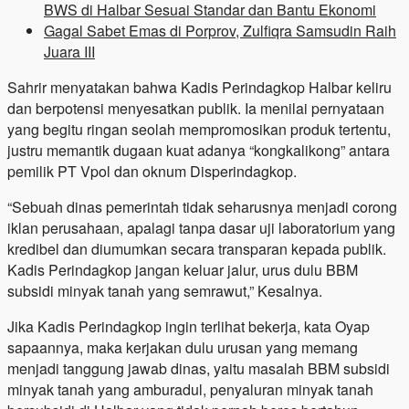
BWS di Halbar Sesuai Standar dan Bantu Ekonomi
Gagal Sabet Emas di Porprov, Zulfiqra Samsudin Raih
Juara III
Sahrir menyatakan bahwa Kadis Perindagkop Halbar keliru
dan berpotensi menyesatkan publik. Ia menilai pernyataan
yang begitu ringan seolah mempromosikan produk tertentu,
justru memantik dugaan kuat adanya “kongkalikong” antara
pemilik PT Vpol dan oknum Disperindagkop.
“Sebuah dinas pemerintah tidak seharusnya menjadi corong
iklan perusahaan, apalagi tanpa dasar uji laboratorium yang
kredibel dan diumumkan secara transparan kepada publik.
Kadis Perindagkop jangan keluar jalur, urus dulu BBM
subsidi minyak tanah yang semrawut,” Kesalnya.
Jika Kadis Perindagkop ingin terlihat bekerja, kata Oyap
sapaannya, maka kerjakan dulu urusan yang memang
menjadi tanggung jawab dinas, yaitu masalah BBM subsidi
minyak tanah yang amburadul, penyaluran minyak tanah