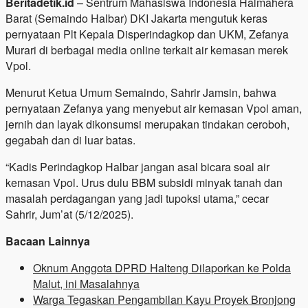
Beritadetik.id
– Sentrum Mahasiswa Indonesia Halmahera
Barat (Semaindo Halbar) DKI Jakarta mengutuk keras
pernyataan Plt Kepala Disperindagkop dan UKM, Zefanya
Murari di berbagai media online terkait air kemasan merek
Vpol.
Menurut Ketua Umum Semaindo, Sahrir Jamsin, bahwa
pernyataan Zefanya yang menyebut air kemasan Vpol aman,
jernih dan layak dikonsumsi merupakan tindakan ceroboh,
gegabah dan di luar batas.
“Kadis Perindagkop Halbar jangan asal bicara soal air
kemasan Vpol. Urus dulu BBM subsidi minyak tanah dan
masalah perdagangan yang jadi tupoksi utama,” cecar
Sahrir, Jum’at (5/12/2025).
Bacaan Lainnya
Oknum Anggota DPRD Halteng Dilaporkan ke Polda
Malut, ini Masalahnya
Warga Tegaskan Pengambilan Kayu Proyek Bronjong