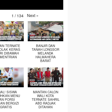
Next
»
1
/
134
TAN TERNATE
BANJIR DAN
OLAK KERAS
TANAH LONGSOR
RI DIBAWAH
MELANDA
MENTRIAN
HALMAHERA
BARAT
RAL! SISWA
MANTAN CALON
UHKAN MENU
WALI KOTA
AN PORSI
TERNATE SAHRIL
AN BERGIZI
ABD RADJAK
GRATIS
DITAHAN