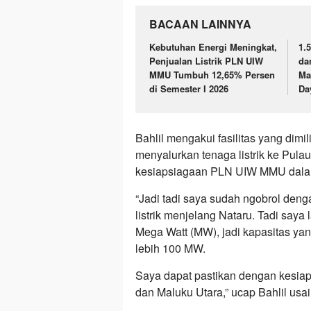
BACAAN LAINNYA
Kebutuhan Energi Meningkat,
1.
Penjualan Listrik PLN UIW
da
MMU Tumbuh 12,65% Persen
Ma
di Semester I 2026
Da
Bahlil mengakui fasilitas yang di
menyalurkan tenaga listrik ke Pula
kesiapsiagaan PLN UIW MMU dala
“Jadi tadi saya sudah ngobrol de
listrik menjelang Nataru. Tadi say
Mega Watt (MW), jadi kapasitas yan
lebih 100 MW.
Saya dapat pastikan dengan kesiap
dan Maluku Utara,” ucap Bahlil usa