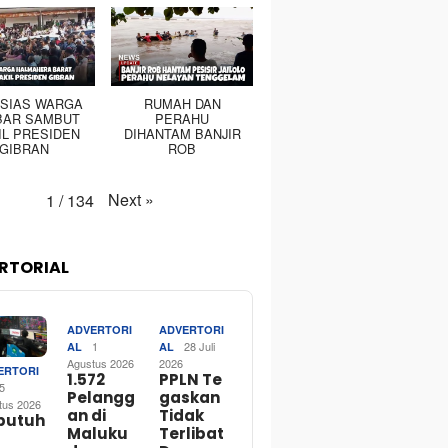
SIAS WARGA
RUMAH DAN
BAR SAMBUT
PERAHU
IL PRESIDEN
DIHANTAM BANJIR
GIBRAN
ROB
Next
»
1
/
134
RTORIAL
ADVERTORI
ADVERTORI
1
28 Juli
AL
AL
Agustus 2026
2026
ERTORI
1.572
PPLN Te
5
Pelangg
gaskan
tus 2026
an di
Tidak
butuh
Maluku
Terlibat