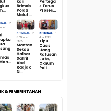
lut
kari
Pertega
ngkus
Brimob
s Terus
m…
Polda
Proses…
Malut …
2
MINAL
tober
2
1
KRIMINAL
KRIMINAL
ai
8 Oktober
Juni 2025
tapka
Tipu
2025
Dua
Mantan
Casis
rsang
Sekda
Uang
Halbar
Ratusan
rmas
Sahril
Juta,
 Man…
Abd
Oknum
Radjak
Poli…
Di…
TIK & PEMERINTAHAN