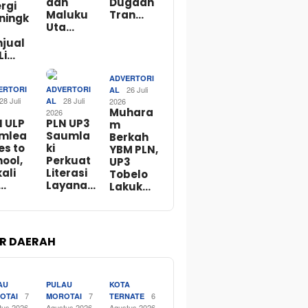
dan
Dugaan
rgi
Maluku
Tran…
ningk
Uta…
njual
Li…
ADVERTORI
ERTORI
ADVERTORI
26 Juli
AL
28 Juli
28 Juli
AL
2026
Muhara
2026
N ULP
PLN UP3
m
mlea
Saumla
Berkah
es to
ki
YBM PLN,
ool,
Perkuat
UP3
ali
Literasi
Tobelo
…
Layana…
Lakuk…
R DAERAH
AU
PULAU
KOTA
7
7
6
OTAI
MOROTAI
TERNATE
tus 2026
Agustus 2026
Agustus 2026