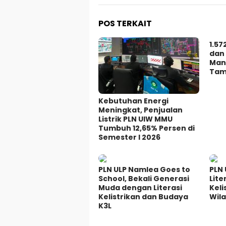
POS TERKAIT
1.57
dan
Man
Tam
Kebutuhan Energi
Meningkat, Penjualan
Listrik PLN UIW MMU
Tumbuh 12,65% Persen di
Semester I 2026
PLN ULP Namlea Goes to
PLN 
School, Bekali Generasi
Lite
Muda dengan Literasi
Keli
Kelistrikan dan Budaya
Wil
K3L