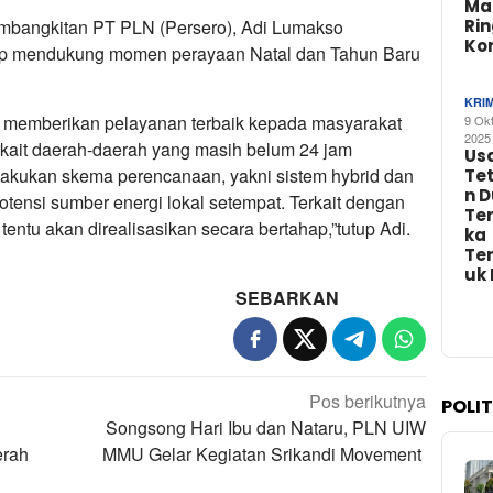
Ma
Ri
Pembangkitan PT PLN (Persero), Adi Lumakso
Ko
 mendukung momen perayaan Natal dan Tahun Baru
KRI
 memberikan pelayanan terbaik kepada masyarakat
9 Ok
2025
kait daerah-daerah yang masih belum 24 jam
Us
akukan skema perencanaan, yakni sistem hybrid dan
Te
n 
tensi sumber energi lokal setempat. Terkait dengan
Te
tentu akan direalisasikan secara bertahap,”tutup Adi.
ka
Te
uk
SEBARKAN
Pos berikutnya
POLI
Songsong Hari Ibu dan Nataru, PLN UIW
erah
MMU Gelar Kegiatan Srikandi Movement