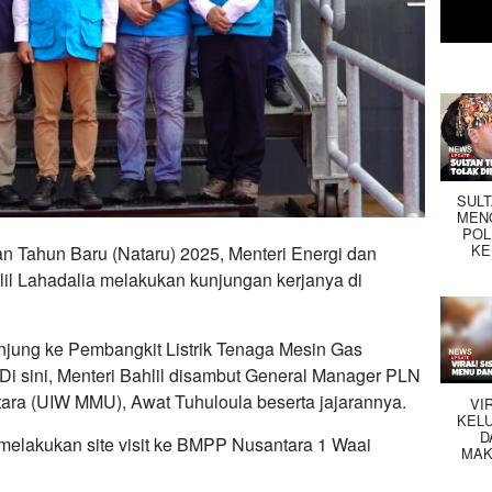
SUL
MEN
POL
KE
n Tahun Baru (Nataru) 2025, Menteri Energi dan
il Lahadalia melakukan kunjungan kerjanya di
njung ke Pembangkit Listrik Tenaga Mesin Gas
 sini, Menteri Bahlil disambut General Manager PLN
ara (UIW MMU), Awat Tuhuloula beserta jajarannya.
VI
KEL
D
k melakukan site visit ke BMPP Nusantara 1 Waai
MAK