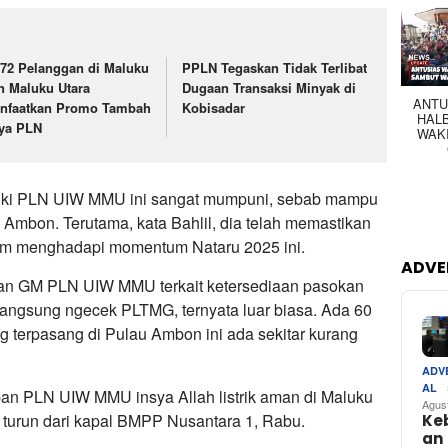
572 Pelanggan di Maluku
PPLN Tegaskan Tidak Terlibat
n Maluku Utara
Dugaan Transaksi Minyak di
ANTU
nfaatkan Promo Tambah
Kobisadar
HAL
ya PLN
WAK
miliki PLN UIW MMU ini sangat mumpuni, sebab mampu
u Ambon. Terutama, kata Bahlil, dia telah memastikan
m menghadapi momentum Nataru 2025 ini.
ADVE
ngan GM PLN UIW MMU terkait ketersediaan pasokan
a langsung ngecek PLTMG, ternyata luar biasa. Ada 60
g terpasang di Pulau Ambon ini ada sekitar kurang
ADV
AL
an PLN UIW MMU insya Allah listrik aman di Maluku
Agus
i turun dari kapal BMPP Nusantara 1, Rabu.
Ke
an