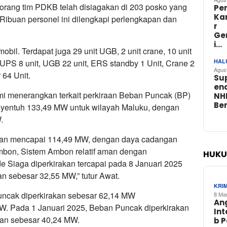
 orang tim PDKB telah disiagakan di 203 posko yang
Pe
Ka
Ribuan personel ini dilengkapi perlengkapan dan
r
Ge
i…
bil. Terdapat juga 29 unit UGB, 2 unit crane, 10 unit
HAL
, UPS 8 unit, UGB 22 unit, ERS standby 1 Unit, Crane 2
Agus
 64 Unit.
Su
en
mi menerangkan terkait perkiraan Beban Puncak (BP)
NH
Be
yentuh 133,49 MW untuk wilayah Maluku, dengan
.
akan mencapai 114,49 MW, dengan daya cadangan
bon, Sistem Ambon relatif aman dengan
HUKU
e Siaga diperkirakan tercapai pada 8 Januari 2025
 sebesar 32,55 MW,” tutur Awat.
KRI
ncak diperkirakan sebesar 62,14 MW
8 Ma
An
. Pada 1 Januari 2025, Beban Puncak diperkirakan
In
an sebesar 40,24 MW.
b 