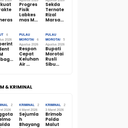
rkuat
Progres
Sekda
rakte
Fisik
Ternate
Labkes
Rizal
neras
mas M…
Marsa…
6
UT
PULAU
PULAU
tus 2026
6
5
MOROTAI
MOROTAI
perint
Agustus 2026
Agustus 2026
Respon
Bupati
dent
Cepat
Morotai
M
Keluhan
Rusli
rbag…
Air …
Sibu…
M & KRIMINAL
2
2
2
MINAL
KRIMINAL
KRIMINAL
ret 2026
4 Maret 2026
3 Maret 2026
ggota
Sejumla
Brimob
telmo
h
Polda
Polda
Bhayang
Malut