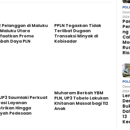
POLI
Dese
2024
Par
2 Pelanggan di Maluku
PPLN Tegaskan Tidak
Pe
 Maluku Utara
Terlibat Dugaan
ng
faatkan Promo
Transaksi Minyak di
Ca
bah Daya PLN
Kobisadar
Mo
Rus
Ri
POLI
Dese
2024
Muharam Berkah YBM
Le
UP3 Saumlaki Perkuat
PLN, UP3 Tobelo Lakukan
De
rasi Layanan
Khitanan Massal bagi 112
Buk
strikan Hingga
Anak
Da
ayah Pedesaan
13
Ke