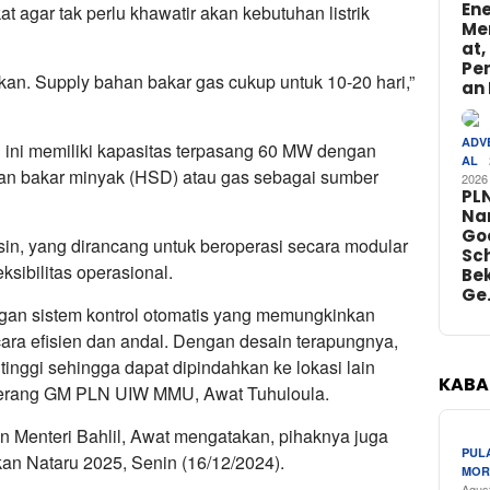
Ene
 agar tak perlu khawatir akan kebutuhan listrik
Me
at,
Pe
rkan. Supply bahan bakar gas cukup untuk 10-20 hari,”
an 
ADV
ni memiliki kapasitas terpasang 60 MW dengan
AL
n bakar minyak (HSD) atau gas sebagai sumber
2026
PL
Na
Go
mesin, yang dirancang untuk beroperasi secara modular
Sch
sibilitas operasional.
Bek
Ge
gan sistem kontrol otomatis yang memungkinkan
ara efisien dan andal. Dengan desain terapungnya,
s tinggi sehingga dapat dipindahkan ke lokasi lain
KABA
” terang GM PLN UIW MMU, Awat Tuhuloula.
Menteri Bahlil, Awat mengatakan, pihaknya juga
PUL
kan Nataru 2025, Senin (16/12/2024).
MOR
Agus