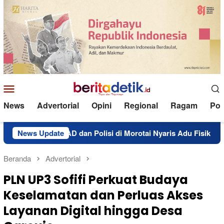
Loncat
ke
konten
Menu
Mobile
News
Advertorial
Opini
Regional
Ragam
Poli
m TNI AD dan Polisi di Morotai Nyaris Adu Fisik
News Update
Salur
Beranda
Advertorial
PLN UP3 Sofifi Perkuat Budaya
Keselamatan dan Perluas Akses
Layanan Digital hingga Desa