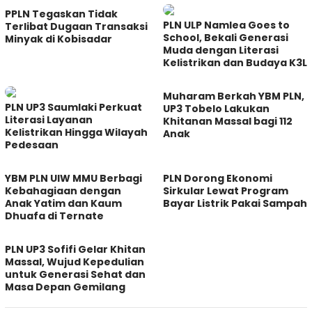
PPLN Tegaskan Tidak
PLN ULP Namlea Goes to
Terlibat Dugaan Transaksi
School, Bekali Generasi
Minyak di Kobisadar
Muda dengan Literasi
Kelistrikan dan Budaya K3L
Muharam Berkah YBM PLN,
PLN UP3 Saumlaki Perkuat
UP3 Tobelo Lakukan
Literasi Layanan
Khitanan Massal bagi 112
Kelistrikan Hingga Wilayah
Anak
Pedesaan
YBM PLN UIW MMU Berbagi
PLN Dorong Ekonomi
Kebahagiaan dengan
Sirkular Lewat Program
Anak Yatim dan Kaum
Bayar Listrik Pakai Sampah
Dhuafa di Ternate
PLN UP3 Sofifi Gelar Khitan
Massal, Wujud Kepedulian
untuk Generasi Sehat dan
Masa Depan Gemilang