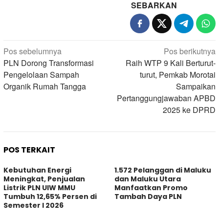
SEBARKAN
Navigasi
Pos sebelumnya
Pos berikutnya
pos
PLN Dorong Transformasi
Raih WTP 9 Kali Berturut-
Pengelolaan Sampah
turut, Pemkab Morotai
Organik Rumah Tangga
Sampaikan
Pertanggungjawaban APBD
2025 ke DPRD
POS TERKAIT
Kebutuhan Energi
1.572 Pelanggan di Maluku
Meningkat, Penjualan
dan Maluku Utara
Listrik PLN UIW MMU
Manfaatkan Promo
Tumbuh 12,65% Persen di
Tambah Daya PLN
Semester I 2026