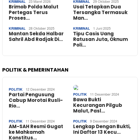
23 Maret 2026
29 Oktober 2025
KRIMINAL
KRIMINAL
Brimob Polda Malut
Usai Tetapkan Dua
Pertegas Terus
Tersangka Termasuk
Proses…
Man…
28 Oktober 2025
1 Juni 2025
KRIMINAL
KRIMINAL
Mantan Sekda Halbar
Tipu Casis Uang
Sahril Abd Radjak Di…
Ratusan Juta, Oknum
Poli…
POLITIK & PEMERINTAHAN
12 Desember 2024
POLITIK
Partai Pengusung
11 Desember 2024
POLITIK
Bawa Bukti
Cabup Morotai Rusli-
Kecurangan Pilgub
Rio…
Malut, Pasl…
11 Desember 2024
9 Desember 2024
POLITIK
POLITIK
AM-SAH Resmi Gugat
Lengkap Dengan Bukti,
ke Mahkamah
Ini Daftar 13 Kecu…
Konstitus…