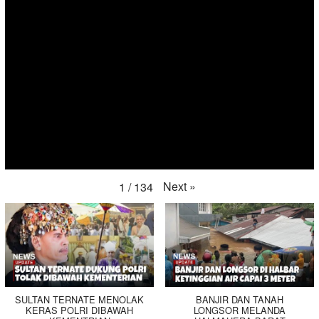
Next
»
1
/
134
SULTAN TERNATE MENOLAK
BANJIR DAN TANAH
KERAS POLRI DIBAWAH
LONGSOR MELANDA