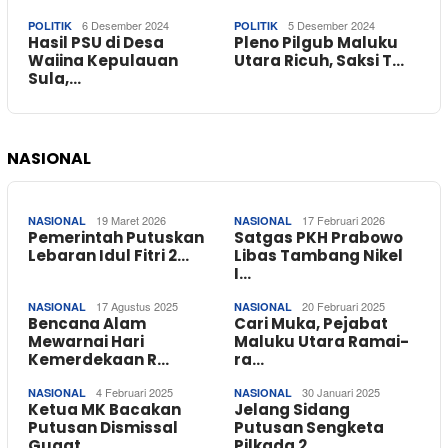
6 Desember 2024
5 Desember 2024
POLITIK
POLITIK
Hasil PSU di Desa
Pleno Pilgub Maluku
Waiina Kepulauan
Utara Ricuh, Saksi T…
Sula,…
NASIONAL
19 Maret 2026
17 Februari 2026
NASIONAL
NASIONAL
Pemerintah Putuskan
Satgas PKH Prabowo
Lebaran Idul Fitri 2…
Libas Tambang Nikel
I…
17 Agustus 2025
20 Februari 2025
NASIONAL
NASIONAL
Bencana Alam
Cari Muka, Pejabat
Mewarnai Hari
Maluku Utara Ramai-
Kemerdekaan R…
ra…
4 Februari 2025
30 Januari 2025
NASIONAL
NASIONAL
Ketua MK Bacakan
Jelang Sidang
Putusan Dismissal
Putusan Sengketa
Gugat…
Pilkada 2…