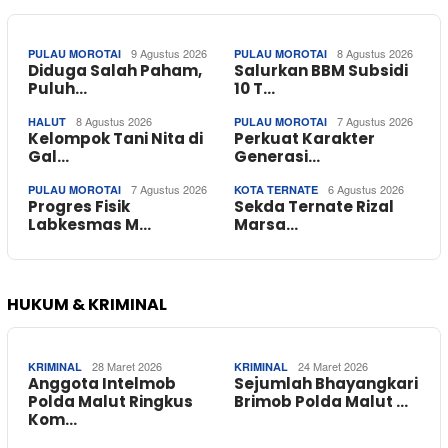
9 Agustus 2026
8 Agustus 2026
PULAU MOROTAI
PULAU MOROTAI
Diduga Salah Paham,
Salurkan BBM Subsidi
Puluh…
10 T…
8 Agustus 2026
7 Agustus 2026
HALUT
PULAU MOROTAI
Kelompok Tani Nita di
Perkuat Karakter
Gal…
Generasi…
7 Agustus 2026
6 Agustus 2026
PULAU MOROTAI
KOTA TERNATE
Progres Fisik
Sekda Ternate Rizal
Labkesmas M…
Marsa…
HUKUM & KRIMINAL
28 Maret 2026
24 Maret 2026
KRIMINAL
KRIMINAL
Anggota Intelmob
Sejumlah Bhayangkari
Polda Malut Ringkus
Brimob Polda Malut …
Kom…