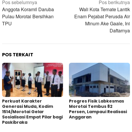
Navigasi
Pos sebelumnya
Pos berikutnya
pos
Anggota Koramil Daruba
Wali Kota Ternate Lantik
Pulau Morotai Bersihkan
Enam Pejabat Perusda Air
TPU
Minum Ake Gaale, Ini
Daftarnya
POS TERKAIT
Perkuat Karakter
Progres Fisik Labkesmas
Generasi Muda, Kodim
Morotai Tembus 82
1514/Morotai Gelar
Persen, Lampaui Realisasi
Sosialisasi Empat Pilar bagi
Anggaran
Paskibraka