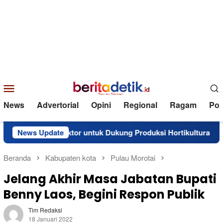
Loncat
ke
konten
Menu
Mobile
News
Advertorial
Opini
Regional
Ragam
Poli
erima Traktor untuk Dukung Produksi Hortikultura
News Update
Perkua
Beranda
Kabupaten kota
Pulau Morotai
Jelang Akhir Masa Jabatan Bupati
Benny Laos, Begini Respon Publik
Tim Redaksi
18 Januari 2022