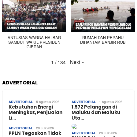
ANTUSIAS WARGA HALBAR
RUMAH DAN PERAHU
SAMBUT WAKIL PRESIDEN
DIHANTAM BANJIR ROB
GIBRAN
Next
»
1
/
134
ADVERTORIAL
5 Agustus 2026
1 Agustus 2026
ADVERTORIAL
ADVERTORIAL
Kebutuhan Energi
1.572 Pelanggan di
Meningkat, Penjualan
Maluku dan Maluku
Li…
Uta…
28 Juli 2026
ADVERTORIAL
PPLN Tegaskan Tidak
28 Juli 2026
ADVERTORIAL