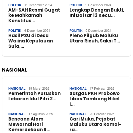
11 Desember 2024
9 Desember 2024
POLITIK
POLITIK
AM-SAH Resmi Gugat
Lengkap Dengan Bukti,
ke Mahkamah
Ini Daftar 13 Kecu…
Konstitus…
6 Desember 2024
5 Desember 2024
POLITIK
POLITIK
Hasil PSU di Desa
Pleno Pilgub Maluku
Waiina Kepulauan
Utara Ricuh, Saksi T…
Sula,…
NASIONAL
19 Maret 2026
17 Februari 2026
NASIONAL
NASIONAL
Pemerintah Putuskan
Satgas PKH Prabowo
Lebaran Idul Fitri 2…
Libas Tambang Nikel
I…
17 Agustus 2025
20 Februari 2025
NASIONAL
NASIONAL
Bencana Alam
Cari Muka, Pejabat
Mewarnai Hari
Maluku Utara Ramai-
Kemerdekaan R…
ra…