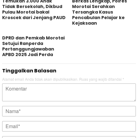
Temukan 3.000 Anak
Berkas Lengkap, Polres
Tidak Bersekolah, Dikbud
Morotai Serahkan
Pulau Morotai bakal
Tersangka Kasus
Kroscek dari Jenjang PAUD
Pencabulan Pelajar ke
Kejaksaan
DPRD dan Pemkab Morotai
Setujui Ranperda
Pertanggungjawaban
APBD 2025 Jadi Perda
Tinggalkan Balasan
Alamat email Anda tidak akan dipublikasikan.
Ruas yang wajib ditandai
*