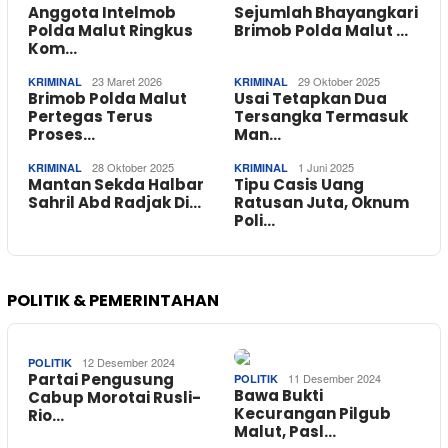
Anggota Intelmob
Sejumlah Bhayangkari
Polda Malut Ringkus
Brimob Polda Malut …
Kom…
23 Maret 2026
29 Oktober 2025
KRIMINAL
KRIMINAL
Brimob Polda Malut
Usai Tetapkan Dua
Pertegas Terus
Tersangka Termasuk
Proses…
Man…
28 Oktober 2025
1 Juni 2025
KRIMINAL
KRIMINAL
Mantan Sekda Halbar
Tipu Casis Uang
Sahril Abd Radjak Di…
Ratusan Juta, Oknum
Poli…
POLITIK & PEMERINTAHAN
12 Desember 2024
POLITIK
Partai Pengusung
11 Desember 2024
POLITIK
Bawa Bukti
Cabup Morotai Rusli-
Kecurangan Pilgub
Rio…
Malut, Pasl…