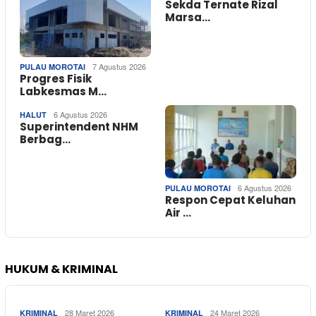
Sekda Ternate Rizal
Marsa…
7 Agustus 2026
PULAU MOROTAI
Progres Fisik
Labkesmas M…
6 Agustus 2026
HALUT
Superintendent NHM
Berbag…
6 Agustus 2026
PULAU MOROTAI
Respon Cepat Keluhan
Air …
HUKUM & KRIMINAL
28 Maret 2026
24 Maret 2026
KRIMINAL
KRIMINAL