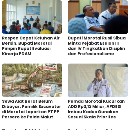
Respon Cepat Keluhan Air
Bupati Morotai Rusli Sibua
Bersih, Bupati Morotai
Minta Pejabat Eselon III
Pimpin Rapat Evaluasi
dan IV Tingkatkan Disiplin
Kinerja PDAM
dan Profesionalisme
Sewa Alat Berat Belum
Pemda Morotai Kucurkan
Dibayar, Pemilik Excavator
ADD Rp3,13 Miliar, APDESI
di Morotai Laporkan PT PP
Imbau Kades Gunakan
Persero ke Polda Malut
Sesuai Skala Prioritas