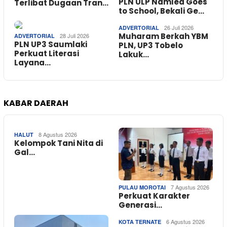
PLN ULP Namlea Goes
Terlibat Dugaan Tran…
to School, Bekali Ge…
26 Juli 2026
ADVERTORIAL
Muharam Berkah YBM
28 Juli 2026
ADVERTORIAL
PLN UP3 Saumlaki
PLN, UP3 Tobelo
Perkuat Literasi
Lakuk…
Layana…
KABAR DAERAH
8 Agustus 2026
HALUT
Kelompok Tani Nita di
Gal…
7 Agustus 2026
PULAU MOROTAI
Perkuat Karakter
Generasi…
6 Agustus 2026
KOTA TERNATE