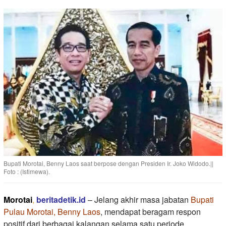
Bupati Morotai, Benny Laos saat berpose dengan Presiden Ir. Joko Widodo.||
Foto : (Istimewa).
Morotai
,
beritadetik.id
– Jelang akhir masa jabatan
Bupati
Pulau Morotai, Benny Laos
, mendapat beragam respon
positif dari berbagai kalangan selama satu periode