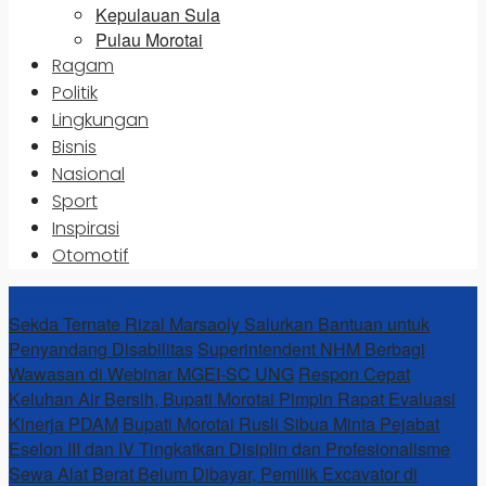
Kepulauan Sula
Pulau Morotai
Ragam
Politik
Lingkungan
Bisnis
Nasional
Sport
Inspirasi
Otomotif
News Update
Sekda Ternate Rizal Marsaoly Salurkan Bantuan untuk
Penyandang Disabilitas
Superintendent NHM Berbagi
Wawasan di Webinar MGEI-SC UNG
Respon Cepat
Keluhan Air Bersih, Bupati Morotai Pimpin Rapat Evaluasi
Kinerja PDAM
Bupati Morotai Rusli Sibua Minta Pejabat
Eselon III dan IV Tingkatkan Disiplin dan Profesionalisme
Sewa Alat Berat Belum Dibayar, Pemilik Excavator di