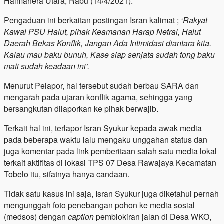
Halmahera Utara, Rabu (14/4/2021).
Pengaduan ini berkaitan postingan Isran kalimat ;
‘Rakyat
Kawal PSU Halut, pihak Keamanan Harap Netral, Halut
Daerah Bekas Konflik, Jangan Ada Intimidasi diantara kita.
Kalau mau baku bunuh, Kase siap senjata sudah tong baku
mati sudah keadaan ini’.
Menurut Pelapor, hal tersebut sudah berbau SARA dan
mengarah pada ujaran konflik agama, sehingga yang
bersangkutan dilaporkan ke pihak berwajib.
Terkait hal ini, terlapor Isran Syukur kepada awak media
pada beberapa waktu lalu mengaku unggahan status dan
juga komentar pada link pemberitaan salah satu media lokal
terkait aktifitas di lokasi TPS 07 Desa Rawajaya Kecamatan
Tobelo itu, sifatnya hanya candaan.
Tidak satu kasus ini saja, Isran Syukur juga diketahui pernah
mengunggah foto penebangan pohon ke media sosial
(medsos) dengan
caption
pemblokiran jalan di Desa WKO,