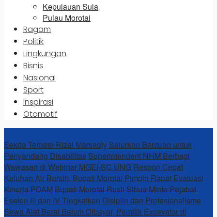
Kepulauan Sula
Pulau Morotai
Ragam
Politik
Lingkungan
Bisnis
Nasional
Sport
Inspirasi
Otomotif
News Update
Sekda Ternate Rizal Marsaoly Salurkan Bantuan untuk
Penyandang Disabilitas
Superintendent NHM Berbagi
Wawasan di Webinar MGEI-SC UNG
Respon Cepat
Keluhan Air Bersih, Bupati Morotai Pimpin Rapat Evaluasi
Kinerja PDAM
Bupati Morotai Rusli Sibua Minta Pejabat
Eselon III dan IV Tingkatkan Disiplin dan Profesionalisme
Sewa Alat Berat Belum Dibayar, Pemilik Excavator di