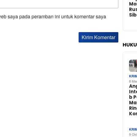
Mo
Rus
Si
web saya pada peramban ini untuk komentar saya
HUKU
KRI
8 Ma
An
In
b 
Ma
Ri
Ko
KRI
9 Ok