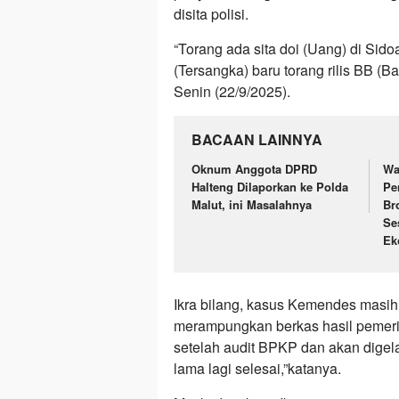
disita polisi.
“Torang ada sita doi (Uang) di Sido
(Tersangka) baru torang rilis BB (B
Senin (22/9/2025).
BACAAN LAINNYA
Oknum Anggota DPRD
Wa
Halteng Dilaporkan ke Polda
Pe
Malut, ini Masalahnya
Br
Se
Ek
Ikra bilang, kasus Kemendes masih d
merampungkan berkas hasil pemeri
setelah audit BPKP dan akan digelar
lama lagi selesai,”katanya.