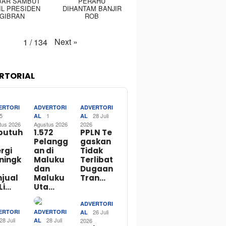
BAR SAMBUT
PERAHU
IL PRESIDEN
DIHANTAM BANJIR
GIBRAN
ROB
Next
»
1
/
134
RTORIAL
ERTORI
ADVERTORI
ADVERTORI
5
1
28 Juli
AL
AL
tus 2026
Agustus 2026
2026
butuh
1.572
PPLN Te
Pelangg
gaskan
rgi
an di
Tidak
ningk
Maluku
Terlibat
dan
Dugaan
njual
Maluku
Tran…
Li…
Uta…
ADVERTORI
ERTORI
ADVERTORI
26 Juli
AL
28 Juli
28 Juli
AL
2026