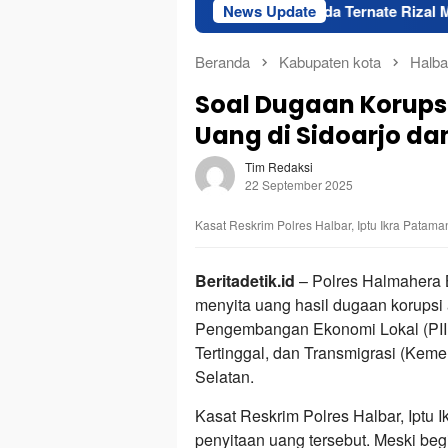
Sekda Ternate Rizal Marsaoly Salurk
News Update
Beranda
Kabupaten kota
Halba
Soal Dugaan Korupsi
Uang di Sidoarjo da
Tim Redaksi
22 September 2025
Kasat Reskrim Polres Halbar, Iptu Ikra Pataman
Beritadetik.id
– Polres Halmahera B
menyita uang hasil dugaan korupsi 
Pengembangan Ekonomi Lokal (PI
Tertinggal, dan Transmigrasi (Kem
Selatan.
Kasat Reskrim Polres Halbar, Iptu 
penyitaan uang tersebut. Meski be