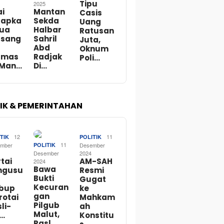
Tipu
2025
ai
Mantan
Casis
tapka
Sekda
Uang
Dua
Halbar
Ratusan
rsang
Sahril
Juta,
Abd
Oknum
rmas
Radjak
Poli…
 Man…
Di…
TIK & PEMERINTAHAN
12
11
TIK
POLITIK
11
mber
POLITIK
Desember
Desember
2024
tai
AM-SAH
2024
Bawa
ngusu
Resmi
Bukti
Gugat
Kecuran
bup
ke
gan
rotai
Mahkam
Pilgub
li-
ah
Malut,
o…
Konstitu
Pasl…