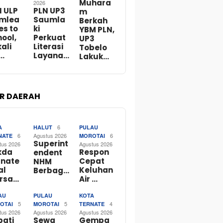
Muhara
2026
N ULP
PLN UP3
m
mlea
Saumla
Berkah
es to
ki
YBM PLN,
ool,
Perkuat
UP3
ali
Literasi
Tobelo
…
Layana…
Lakuk…
R DAERAH
6
A
HALUT
PULAU
6
Agustus 2026
6
NATE
MOROTAI
Superint
tus 2026
Agustus 2026
kda
Respon
endent
rnate
Cepat
NHM
al
Keluhan
Berbag…
rsa…
Air …
AU
PULAU
KOTA
5
5
4
OTAI
MOROTAI
TERNATE
tus 2026
Agustus 2026
Agustus 2026
pati
Sewa
Gempa