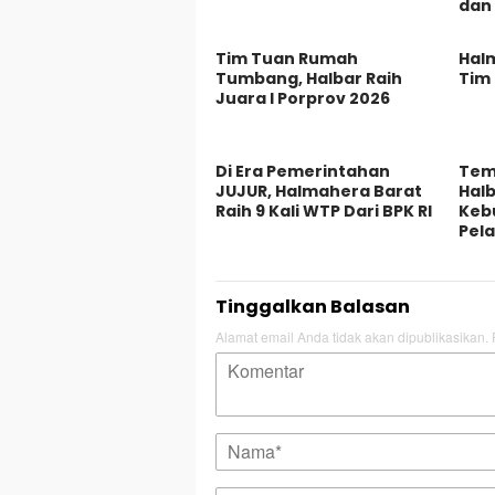
dan
Tim Tuan Rumah
Hal
Tumbang, Halbar Raih
Tim 
Juara I Porprov 2026
Di Era Pemerintahan
Tem
JUJUR, Halmahera Barat
Halb
Raih 9 Kali WTP Dari BPK RI
Keb
Pel
Tinggalkan Balasan
Alamat email Anda tidak akan dipublikasikan.