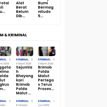
rotai
Alat
Bumi
li
Berat
Bermag
bu…
Belum
nitudo
Dib…
5…
M & KRIMINAL
2
2
2
MINAL
KRIMINAL
KRIMINAL
ret 2026
4 Maret 2026
3 Maret 2026
ggota
Sejumla
Brimob
telmo
h
Polda
Polda
Bhayang
Malut
lut
kari
Pertega
ngkus
Brimob
s Terus
m…
Polda
Proses…
Malut …
2
2
1
MINAL
KRIMINAL
KRIMINAL
tober
8 Oktober
Juni 2025