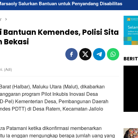
an Bantuan untuk Penyandang Disabilitas
Superintende
r
 Bantuan Kemendes, Polisi Sita
n Bekasi
BERI
i. (Adi)
arat (Halbar), Maluku Utara (Malut), dikabarkan
anggaran program Pilot Inkubis Inovasi Desa
ID-Pel) Kementerian Desa, Pembangunan Daerah
endes PDTT) di Desa Ratem, Kecamatan Jailolo
Ikra Patamani ketika dikonfirmasi membenarkan
gitu ia enggan mengungkap berapa jumlah uang yang