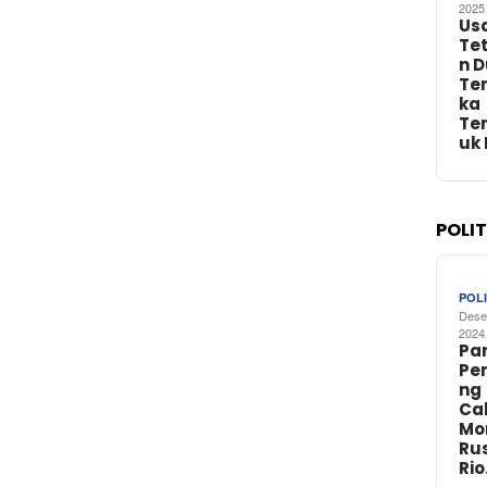
2025
Us
Te
n 
Te
ka
Te
uk
POLI
POLI
Dese
2024
Par
Pe
ng
Ca
Mo
Rus
Ri