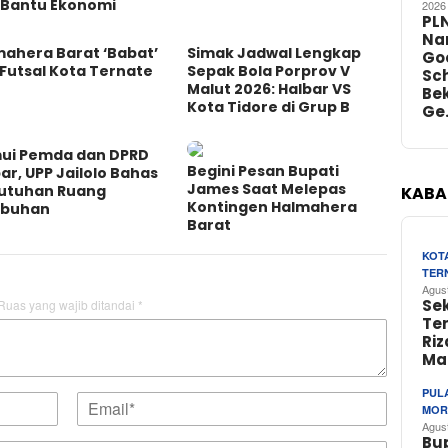
 Bantu Ekonomi
2026
PL
Na
mahera Barat ‘Babat’
Simak Jadwal Lengkap
Go
Futsal Kota Ternate
Sepak Bola Porprov V
Sch
Malut 2026: Halbar VS
Bek
Kota Tidore di Grup B
Ge
ui Pemda dan DPRD
Begini Pesan Bupati
ar, UPP Jailolo Bahas
James Saat Melepas
utuhan Ruang
KABA
Kontingen Halmahera
abuhan
Barat
KOT
TER
Agus
Se
Ruas yang wajib ditandai
*
Te
Riz
Ma
PUL
MOR
Agus
Bu