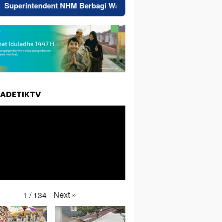
nt NHM Berbagi Wawasan di Webinar MGEI-SC UNG
Res
TADETIKTV
Next
»
1
/
134