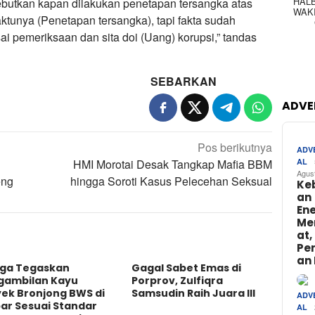
HAL
butkan kapan dilakukan penetapan tersangka atas
WAK
aktunya (Penetapan tersangka), tapi fakta sudah
ai pemeriksaan dan sita doi (Uang) korupsi,” tandas
SEBARKAN
ADVE
Pos berikutnya
ADV
HMI Morotai Desak Tangkap Mafia BBM
AL
Agus
eng
hingga Soroti Kasus Pelecehan Seksual
Ke
an
Ene
Me
at,
Pe
an 
ga Tegaskan
Gagal Sabet Emas di
gambilan Kayu
Porprov, Zulfiqra
yek Bronjong BWS di
Samsudin Raih Juara III
ADV
ar Sesuai Standar
AL