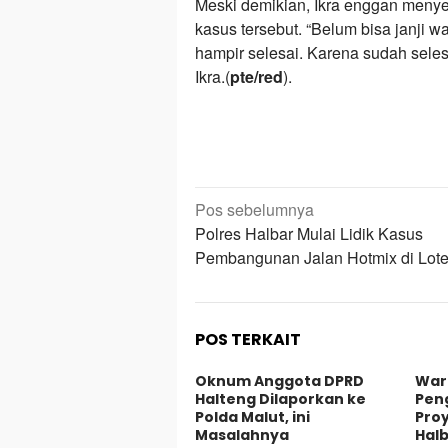
Meski demikian, Ikra enggan menye
kasus tersebut. “Belum bisa janji w
hampir selesai. Karena sudah seles
Ikra.(
pte/red
).
Navigasi
Pos sebelumnya
pos
Polres Halbar Mulai Lidik Kasus
Pembangunan Jalan Hotmix di Lot
POS TERKAIT
Oknum Anggota DPRD
War
Halteng Dilaporkan ke
Pen
Polda Malut, ini
Pro
Masalahnya
Halb