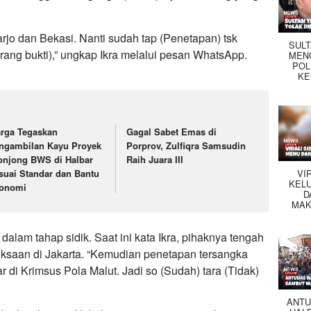
arjo dan Bekasi. Nanti sudah tap (Penetapan) tsk
SUL
arang bukti),” ungkap Ikra melalui pesan WhatsApp.
MEN
POL
KE
rga Tegaskan
Gagal Sabet Emas di
ngambilan Kayu Proyek
Porprov, Zulfiqra Samsudin
onjong BWS di Halbar
Raih Juara III
suai Standar dan Bantu
VI
KEL
onomi
D
MAK
alam tahap sidik. Saat ini kata Ikra, pihaknya tengah
ksaan di Jakarta. “Kemudian penetapan tersangka
 di Krimsus Pola Malut. Jadi so (Sudah) tara (Tidak)
ANTU