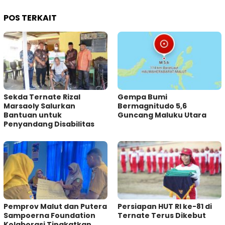
POS TERKAIT
Sekda Ternate Rizal
Gempa Bumi
Marsaoly Salurkan
Bermagnitudo 5,6
Bantuan untuk
Guncang Maluku Utara
Penyandang Disabilitas
Pemprov Malut dan Putera
Persiapan HUT RI ke-81 di
Sampoerna Foundation
Ternate Terus Dikebut
Kolaborasi Tingkatkan