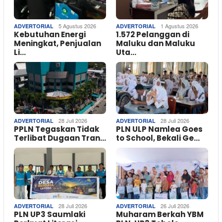
5 Agustus 2026
1 Agustus 2026
ADVERTORIAL
ADVERTORIAL
Kebutuhan Energi
1.572 Pelanggan di
Meningkat, Penjualan
Maluku dan Maluku
Li…
Uta…
28 Juli 2026
28 Juli 2026
ADVERTORIAL
ADVERTORIAL
PPLN Tegaskan Tidak
PLN ULP Namlea Goes
Terlibat Dugaan Tran…
to School, Bekali Ge…
28 Juli 2026
26 Juli 2026
ADVERTORIAL
ADVERTORIAL
PLN UP3 Saumlaki
Muharam Berkah YBM