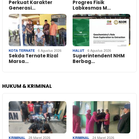
Perkuat Karakter
Progres Fisik
Generasi…
Labkesmas M…
6 Agustus 2026
6 Agustus 2026
KOTA TERNATE
HALUT
Sekda Ternate Rizal
Superintendent NHM
Marsa…
Berbag…
HUKUM & KRIMINAL
28 Maret 2026
24 Maret 2026
KRIMINAL
KRIMINAL