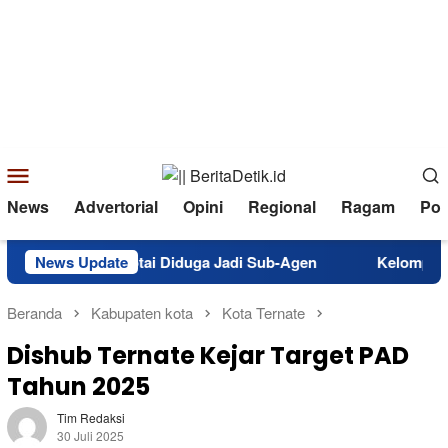
Loncat
ke
konten
Menu
Mobile
News
Advertorial
Opini
Regional
Ragam
Poli
otai Diduga Jadi Sub-Agen
News Update
Kelompok Tani Nita di Galel
Beranda
Kabupaten kota
Kota Ternate
Dishub Ternate Kejar Target PAD
Tahun 2025
Tim Redaksi
30 Juli 2025