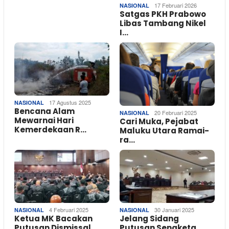
17 Februari 2026
NASIONAL
Satgas PKH Prabowo
Libas Tambang Nikel
I…
17 Agustus 2025
NASIONAL
Bencana Alam
20 Februari 2025
NASIONAL
Mewarnai Hari
Cari Muka, Pejabat
Kemerdekaan R…
Maluku Utara Ramai-
ra…
4 Februari 2025
30 Januari 2025
NASIONAL
NASIONAL
Ketua MK Bacakan
Jelang Sidang
Putusan Dismissal
Putusan Sengketa