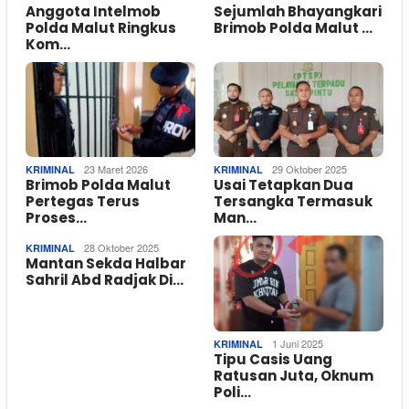
Anggota Intelmob
Sejumlah Bhayangkari
Polda Malut Ringkus
Brimob Polda Malut …
Kom…
23 Maret 2026
29 Oktober 2025
KRIMINAL
KRIMINAL
Brimob Polda Malut
Usai Tetapkan Dua
Pertegas Terus
Tersangka Termasuk
Proses…
Man…
28 Oktober 2025
KRIMINAL
Mantan Sekda Halbar
Sahril Abd Radjak Di…
1 Juni 2025
KRIMINAL
Tipu Casis Uang
Ratusan Juta, Oknum
Poli…