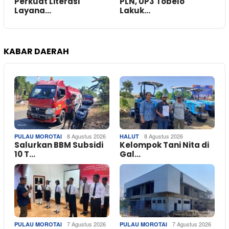
Perkuat Literasi
PLN, UP3 Tobelo
Layana…
Lakuk…
KABAR DAERAH
8 Agustus 2026
8 Agustus 2026
PULAU MOROTAI
HALUT
Salurkan BBM Subsidi
Kelompok Tani Nita di
10 T…
Gal…
7 Agustus 2026
7 Agustus 2026
PULAU MOROTAI
PULAU MOROTAI