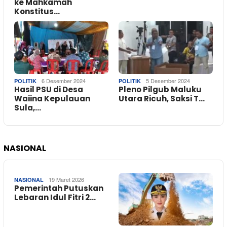
ke Mahkamah
Konstitus…
6 Desember 2024
5 Desember 2024
POLITIK
POLITIK
Hasil PSU di Desa
Pleno Pilgub Maluku
Waiina Kepulauan
Utara Ricuh, Saksi T…
Sula,…
NASIONAL
19 Maret 2026
NASIONAL
Pemerintah Putuskan
Lebaran Idul Fitri 2…