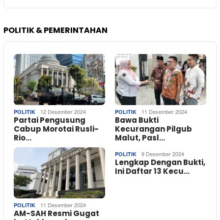
POLITIK & PEMERINTAHAN
12 Desember 2024
11 Desember 2024
POLITIK
POLITIK
Partai Pengusung
Bawa Bukti
Cabup Morotai Rusli-
Kecurangan Pilgub
Rio…
Malut, Pasl…
9 Desember 2024
POLITIK
Lengkap Dengan Bukti,
Ini Daftar 13 Kecu…
11 Desember 2024
POLITIK
AM-SAH Resmi Gugat