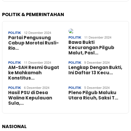
POLITIK & PEMERINTAHAN
12 Desember 2024
POLITIK
Partai Pengusung
11 Desember 2024
POLITIK
Bawa Bukti
Cabup Morotai Rusli-
Kecurangan Pilgub
Rio…
Malut, Pasl…
11 Desember 2024
9 Desember 2024
POLITIK
POLITIK
AM-SAH Resmi Gugat
Lengkap Dengan Bukti,
ke Mahkamah
Ini Daftar 13 Kecu…
Konstitus…
6 Desember 2024
5 Desember 2024
POLITIK
POLITIK
Hasil PSU di Desa
Pleno Pilgub Maluku
Waiina Kepulauan
Utara Ricuh, Saksi T…
Sula,…
NASIONAL