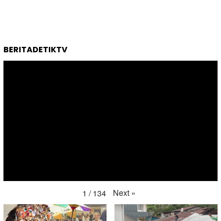
BERITADETIKTV
Next
»
1
/
134