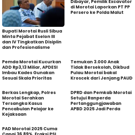
Dibayar, Pemilik Excavator
di Morotai Laporkan PT PP
Persero ke Polda Malut
Bupati Morotai Rusli Sibua
Minta Pejabat Eselon III
dan IV Tingkatkan Disiplin
dan Profesionalisme
Pemda Morotai Kucurkan
Temukan 3.000 Anak
ADD Rp3,13 Miliar, APDESI
Tidak Bersekolah, Dikbud
Imbau Kades Gunakan
Pulau Morotai bakal
Sesuai Skala Prioritas
Kroscek dari Jenjang PAUD
Berkas Lengkap, Polres
DPRD dan Pemkab Morotai
Morotai Serahkan
Setujui Ranperda
Tersangka Kasus
Pertanggungjawaban
Pencabulan Pelajar ke
APBD 2025 Jadi Perda
Kejaksaan
PAD Morotai 2025 Cuma
Capai 36,89%, Fraksi PSI