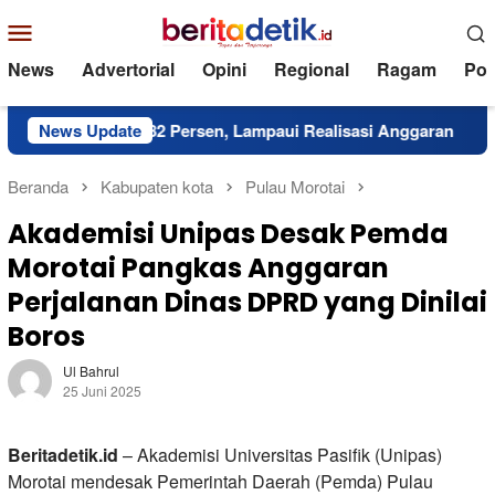
Loncat
Menu
ke
Mobile
konten
News
Advertorial
Opini
Regional
Ragam
Poli
Tembus 82 Persen, Lampaui Realisasi Anggaran
News Update
Sekda T
Beranda
Kabupaten kota
Pulau Morotai
Akademisi Unipas Desak Pemda
Morotai Pangkas Anggaran
Perjalanan Dinas DPRD yang Dinilai
Boros
Ul Bahrul
25 Juni 2025
Beritadetik.id
– Akademisi Universitas Pasifik (Unipas)
Morotai mendesak Pemerintah Daerah (Pemda) Pulau