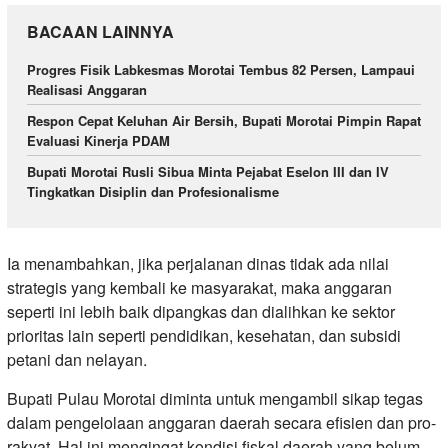
BACAAN LAINNYA
Progres Fisik Labkesmas Morotai Tembus 82 Persen, Lampaui
Realisasi Anggaran
Respon Cepat Keluhan Air Bersih, Bupati Morotai Pimpin Rapat
Evaluasi Kinerja PDAM
Bupati Morotai Rusli Sibua Minta Pejabat Eselon III dan IV
Tingkatkan Disiplin dan Profesionalisme
Ia menambahkan, jika perjalanan dinas tidak ada nilai
strategis yang kembali ke masyarakat, maka anggaran
seperti ini lebih baik dipangkas dan dialihkan ke sektor
prioritas lain seperti pendidikan, kesehatan, dan subsidi
petani dan nelayan.
Bupati Pulau Morotai diminta untuk mengambil sikap tegas
dalam pengelolaan anggaran daerah secara efisien dan pro-
rakyat. Hal ini mengingat kondisi fiskal daerah yang belum