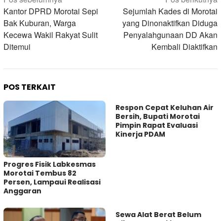
Navigasi
pos
Kantor DPRD Morotai Sepi
Sejumlah Kades di Morotai
Bak Kuburan, Warga
yang Dinonaktifkan Diduga
Kecewa Wakil Rakyat Sulit
Penyalahgunaan DD Akan
Ditemui
Kembali Diaktifkan
POS TERKAIT
Respon Cepat Keluhan Air
Bersih, Bupati Morotai
Pimpin Rapat Evaluasi
Kinerja PDAM
Progres Fisik Labkesmas
Morotai Tembus 82
Persen, Lampaui Realisasi
Anggaran
Sewa Alat Berat Belum