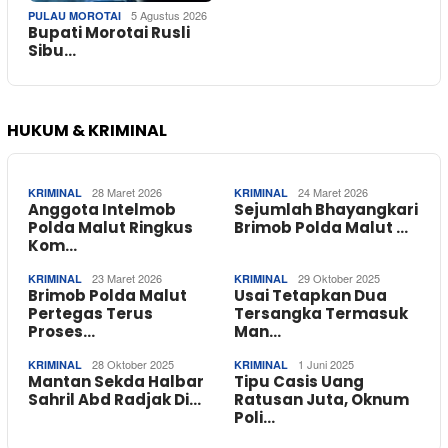
5 Agustus 2026
PULAU MOROTAI
Bupati Morotai Rusli
Sibu…
HUKUM & KRIMINAL
28 Maret 2026
24 Maret 2026
KRIMINAL
KRIMINAL
Anggota Intelmob
Sejumlah Bhayangkari
Polda Malut Ringkus
Brimob Polda Malut …
Kom…
23 Maret 2026
29 Oktober 2025
KRIMINAL
KRIMINAL
Brimob Polda Malut
Usai Tetapkan Dua
Pertegas Terus
Tersangka Termasuk
Proses…
Man…
28 Oktober 2025
1 Juni 2025
KRIMINAL
KRIMINAL
Mantan Sekda Halbar
Tipu Casis Uang
Sahril Abd Radjak Di…
Ratusan Juta, Oknum
Poli…