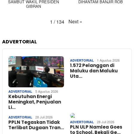
SAMBUT WAKIL PRESIDEN
DIHANTAM BANJIR ROB
GIBRAN
Next
»
1
/
134
ADVERTORIAL
1 Agustus 2026
ADVERTORIAL
1.572 Pelanggan di
Maluku dan Maluku
Uta…
5 Agustus 2026
ADVERTORIAL
Kebutuhan Energi
Meningkat, Penjualan
Li…
28 Juli 2026
ADVERTORIAL
PPLN Tegaskan Tidak
28 Juli 2026
ADVERTORIAL
PLN ULP Namlea Goes
Terlibat Dugaan Tran…
to School, Bekali Ge…