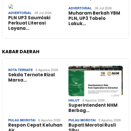
26 Juli 2026
ADVERTORIAL
Muharam Berkah YBM
28 Juli 2026
ADVERTORIAL
PLN UP3 Saumlaki
PLN, UP3 Tobelo
Perkuat Literasi
Lakuk…
Layana…
KABAR DAERAH
6 Agustus 2026
KOTA TERNATE
Sekda Ternate Rizal
Marsa…
6 Agustus 2026
HALUT
Superintendent NHM
Berbag…
6 Agustus 2026
5 Agustus 2026
PULAU MOROTAI
PULAU MOROTAI
Respon Cepat Keluhan
Bupati Morotai Rusli
Air …
Sibu…