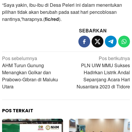
“Saya yakin, ibu-ibu di Desa Peleri ini dalam menentukan
pilihan tidak akan berubah pada saat hari pencoblosan
nantinya,”harapnya.(
fic/red
).
SEBARKAN
Navigasi
Pos sebelumnya
Pos berikutnya
pos
AHM Turun Gunung
PLN UIW MMU Sukses
Menangkan Golkar dan
Hadirkan Listrik Andal
Prabowo-Gibran di Maluku
Sepanjang Acara Hari
Utara
Nusantara 2023 di Tidore
POS TERKAIT