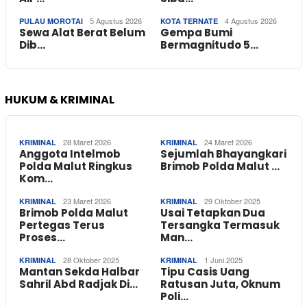
5 Agustus 2026
4 Agustus 2026
PULAU MOROTAI
KOTA TERNATE
Sewa Alat Berat Belum
Gempa Bumi
Dib…
Bermagnitudo 5…
HUKUM & KRIMINAL
28 Maret 2026
24 Maret 2026
KRIMINAL
KRIMINAL
Anggota Intelmob
Sejumlah Bhayangkari
Polda Malut Ringkus
Brimob Polda Malut …
Kom…
23 Maret 2026
29 Oktober 2025
KRIMINAL
KRIMINAL
Brimob Polda Malut
Usai Tetapkan Dua
Pertegas Terus
Tersangka Termasuk
Proses…
Man…
28 Oktober 2025
1 Juni 2025
KRIMINAL
KRIMINAL
Mantan Sekda Halbar
Tipu Casis Uang
Sahril Abd Radjak Di…
Ratusan Juta, Oknum
Poli…