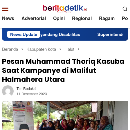
Loncat
Menu
ke
Mobile
konten
News
Advertorial
Opini
Regional
Ragam
Poli
uk Penyandang Disabilitas
News Update
Superintendent NHM Berbag
Beranda
Kabupaten kota
Halut
Pesan Muhammad Thoriq Kasuba
Saat Kampanye di Malifut
Halmahera Utara
Tim Redaksi
11 Desember 2023