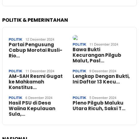
POLITIK & PEMERINTAHAN
12 Desember 2024
POLITIK
Partai Pengusung
11 Desember 2024
POLITIK
Bawa Bukti
Cabup Morotai Rusli-
Kecurangan Pilgub
Rio…
Malut, Pasl…
11 Desember 2024
9 Desember 2024
POLITIK
POLITIK
AM-SAH Resmi Gugat
Lengkap Dengan Bukti,
ke Mahkamah
Ini Daftar 13 Kecu…
Konstitus…
6 Desember 2024
5 Desember 2024
POLITIK
POLITIK
Hasil PSU di Desa
Pleno Pilgub Maluku
Waiina Kepulauan
Utara Ricuh, Saksi T…
Sula,…
NASIONAL