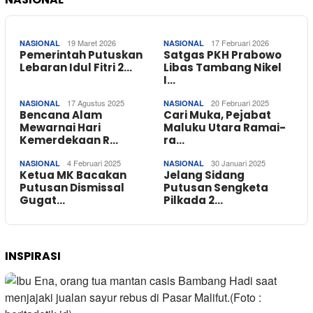
19 Maret 2026
17 Februari 2026
NASIONAL
NASIONAL
Pemerintah Putuskan
Satgas PKH Prabowo
Lebaran Idul Fitri 2…
Libas Tambang Nikel
I…
17 Agustus 2025
20 Februari 2025
NASIONAL
NASIONAL
Bencana Alam
Cari Muka, Pejabat
Mewarnai Hari
Maluku Utara Ramai-
Kemerdekaan R…
ra…
4 Februari 2025
30 Januari 2025
NASIONAL
NASIONAL
Ketua MK Bacakan
Jelang Sidang
Putusan Dismissal
Putusan Sengketa
Gugat…
Pilkada 2…
INSPIRASI