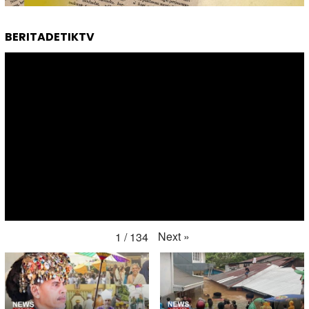
BERITADETIKTV
Next
»
1
/
134