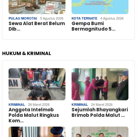
5 Agustus 2026
4 Agustus 2026
PULAU MOROTAI
KOTA TERNATE
Sewa Alat Berat Belum
Gempa Bumi
Dib…
Bermagnitudo 5…
HUKUM & KRIMINAL
28 Maret 2026
24 Maret 2026
KRIMINAL
KRIMINAL
Anggota Intelmob
Sejumlah Bhayangkari
Polda Malut Ringkus
Brimob Polda Malut …
Kom…