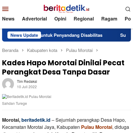
Loncat
Menu
ke
Mobile
konten
News
Advertorial
Opini
Regional
Ragam
Poli
antuan untuk Penyandang Disabilitas
News Update
Superintendent N
Beranda
Kabupaten kota
Pulau Morotai
Kades Hapo Morotai Dinilai Pecat
Perangkat Desa Tanpa Dasar
Tim Redaksi
10 Juli 2022
Sahdan Turege
Morotai,
beritadetik.id
– Sejumlah perangkap Desa Hapo,
Kecamatan Morotai Jaya, Kabupaten
Pulau Morotai
, diduga