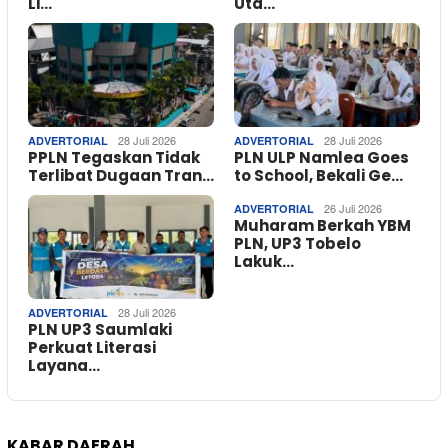
Li…
Uta…
28 Juli 2026
28 Juli 2026
ADVERTORIAL
ADVERTORIAL
PPLN Tegaskan Tidak
PLN ULP Namlea Goes
Terlibat Dugaan Tran…
to School, Bekali Ge…
26 Juli 2026
ADVERTORIAL
Muharam Berkah YBM
PLN, UP3 Tobelo
Lakuk…
28 Juli 2026
ADVERTORIAL
PLN UP3 Saumlaki
Perkuat Literasi
Layana…
KABAR DAERAH