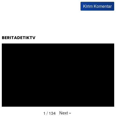
BERITADETIKTV
Next
»
1
/
134