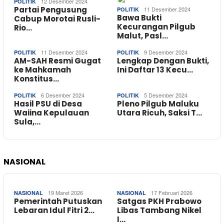
12 Desember 2024
POLITIK
Partai Pengusung
11 Desember 2024
POLITIK
Bawa Bukti
Cabup Morotai Rusli-
Kecurangan Pilgub
Rio…
Malut, Pasl…
11 Desember 2024
9 Desember 2024
POLITIK
POLITIK
AM-SAH Resmi Gugat
Lengkap Dengan Bukti,
ke Mahkamah
Ini Daftar 13 Kecu…
Konstitus…
6 Desember 2024
5 Desember 2024
POLITIK
POLITIK
Hasil PSU di Desa
Pleno Pilgub Maluku
Waiina Kepulauan
Utara Ricuh, Saksi T…
Sula,…
NASIONAL
19 Maret 2026
17 Februari 2026
NASIONAL
NASIONAL
Pemerintah Putuskan
Satgas PKH Prabowo
Lebaran Idul Fitri 2…
Libas Tambang Nikel
I…