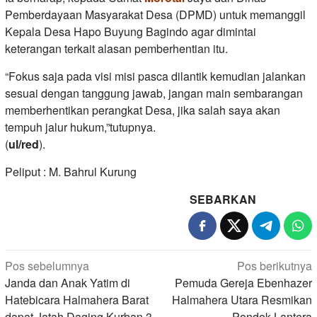
Pemberdayaan Masyarakat Desa (DPMD) untuk memanggil
Kepala Desa Hapo Buyung Bagindo agar dimintai
keterangan terkait alasan pemberhentian itu.
“Fokus saja pada visi misi pasca dilantik kemudian jalankan
sesuai dengan tanggung jawab, jangan main sembarangan
memberhentikan perangkat Desa, jika salah saya akan
tempuh jalur hukum,”tutupnya.
(
ul/red
).
Peliput : M. Bahrul Kurung
SEBARKAN
Navigasi
Pos sebelumnya
Pos berikutnya
pos
Janda dan Anak Yatim di
Pemuda Gereja Ebenhazer
Hatebicara Halmahera Barat
Halmahera Utara Resmikan
dapat Jatah Daging Kurban 3
Pondok Lantera