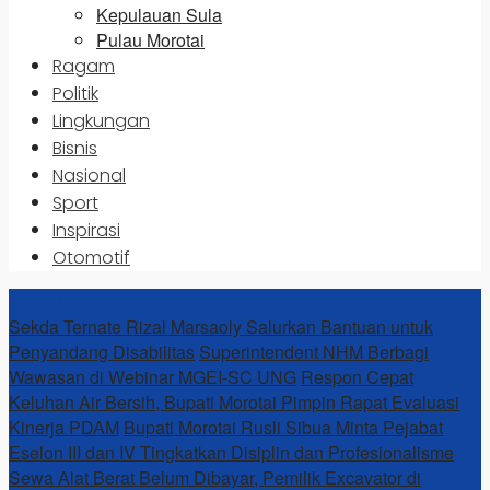
Kepulauan Sula
Pulau Morotai
Ragam
Politik
Lingkungan
Bisnis
Nasional
Sport
Inspirasi
Otomotif
News Update
Sekda Ternate Rizal Marsaoly Salurkan Bantuan untuk
Penyandang Disabilitas
Superintendent NHM Berbagi
Wawasan di Webinar MGEI-SC UNG
Respon Cepat
Keluhan Air Bersih, Bupati Morotai Pimpin Rapat Evaluasi
Kinerja PDAM
Bupati Morotai Rusli Sibua Minta Pejabat
Eselon III dan IV Tingkatkan Disiplin dan Profesionalisme
Sewa Alat Berat Belum Dibayar, Pemilik Excavator di