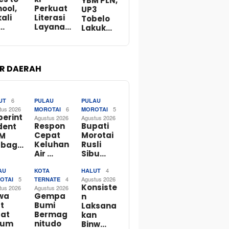
YBM PLN,
ool,
Perkuat
UP3
ali
Literasi
Tobelo
…
Layana…
Lakuk…
R DAERAH
6
UT
PULAU
PULAU
tus 2026
6
5
MOROTAI
MOROTAI
perint
Agustus 2026
Agustus 2026
Respon
Bupati
dent
Cepat
Morotai
M
Keluhan
Rusli
rbag…
Air …
Sibu…
4
AU
KOTA
HALUT
5
4
Agustus 2026
OTAI
TERNATE
Konsiste
tus 2026
Agustus 2026
wa
Gempa
n
t
Bumi
Laksana
rat
Bermag
kan
lum
nitudo
Binw…