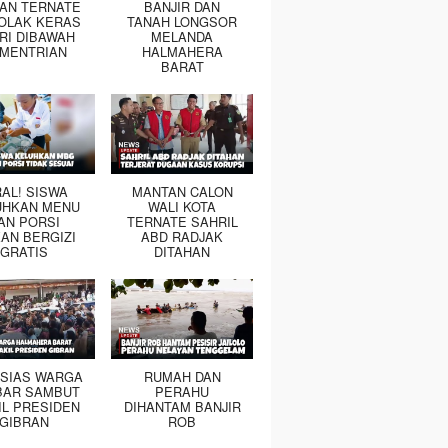
TAN TERNATE
BANJIR DAN
OLAK KERAS
TANAH LONGSOR
RI DIBAWAH
MELANDA
MENTRIAN
HALMAHERA
BARAT
RAL! SISWA
MANTAN CALON
UHKAN MENU
WALI KOTA
AN PORSI
TERNATE SAHRIL
AN BERGIZI
ABD RADJAK
GRATIS
DITAHAN
SIAS WARGA
RUMAH DAN
BAR SAMBUT
PERAHU
IL PRESIDEN
DIHANTAM BANJIR
GIBRAN
ROB