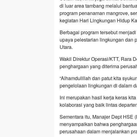
di luar area tambang melalui bant
program penanaman mangrove, sert
kegiatan Hari Lingkungan Hidup K
Berbagai program tersebut menjad
upaya pelestarian lingkungan dan
Utara.
Wakil Direktur Operasi/KTT, Rara 
penghargaan yang diterima perusa
“Alhamdulillah dan patut kita syuk
pengelolaan lingkungan di dalam da
Ini merupakan hasil kerja keras ki
kolaborasi yang baik lintas depart
Sementara itu, Manajer Dept HSE (H
menyampaikan bahwa penghargaan t
perusahaan dalam menjalankan pra