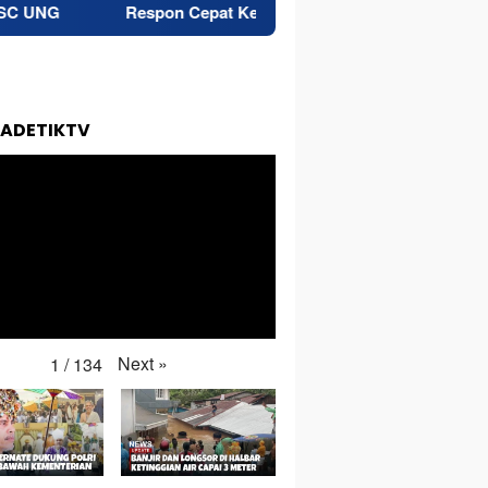
Respon Cepat Keluhan Air Bersih, Bupati Morotai Pimpin Rapat
TADETIKTV
Next
»
1
/
134