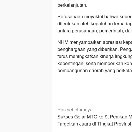
berkelanjutan.
Perusahaan meyakini bahwa keberh
ditentukan oleh kepatuhan terhadap 
antara perusahaan, pemerintah, da
NHM menyampaikan apresiasi kepa
penghargaan yang diberikan. Penga
terus meningkatkan kinerja lingku
kepentingan, serta memberikan kont
pembangunan daerah yang berkelan
Navigasi
Pos sebelumnya
pos
Sukses Gelar MTQ ke-9, Pemkab M
Targetkan Juara di Tingkat Provinsi