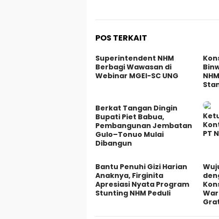
POS TERKAIT
Superintendent NHM
Kon
Berbagi Wawasan di
Bin
Webinar MGEI-SC UNG
NHM
Sta
Berkat Tangan Dingin
Ket
Bupati Piet Babua,
Kont
Pembangunan Jembatan
PT N
Gulo–Tonuo Mulai
Dibangun
Bantu Penuhi Gizi Harian
Wuj
Anaknya, Firginita
deng
Apresiasi Nyata Program
Kons
Stunting NHM Peduli
War
Grat