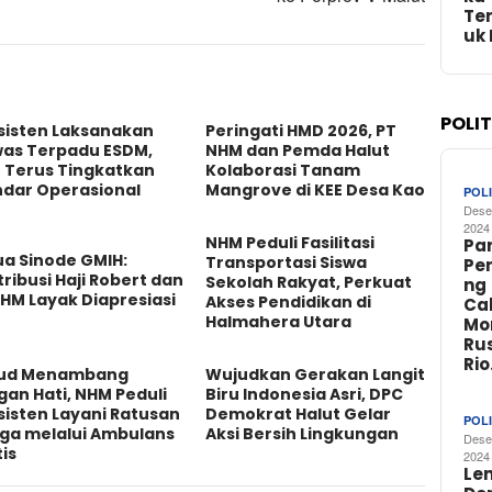
Te
uk
POLI
sisten Laksanakan
Peringati HMD 2026, PT
was Terpadu ESDM,
NHM dan Pemda Halut
 Terus Tingkatkan
Kolaborasi Tanam
ndar Operasional
Mangrove di KEE Desa Kao
POLI
Dese
2024
NHM Peduli Fasilitasi
Par
ua Sinode GMIH:
Transportasi Siswa
Pe
ribusi Haji Robert dan
Sekolah Rakyat, Perkuat
ng
HM Layak Diapresiasi
Akses Pendidikan di
Ca
Halmahera Utara
Mo
Rus
Ri
ud Menambang
Wujudkan Gerakan Langit
an Hati, NHM Peduli
Biru Indonesia Asri, DPC
isten Layani Ratusan
Demokrat Halut Gelar
POLI
ga melalui Ambulans
Aksi Bersih Lingkungan
Dese
is
2024
Le