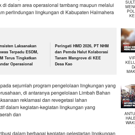
SUL
k di dalam area operasional tambang maupun melalui
MEN
POL
am perlindungan lingkungan di Kabupaten Halmahera
KE
nsisten Laksanakan
Peringati HMD 2026, PT NHM
nwas Terpadu ESDM,
dan Pemda Halut Kolaborasi
VI
M Terus Tingkatkan
Tanam Mangrove di KEE
KEL
andar Operasional
Desa Kao
D
MAK
 pada sejumlah program pengelolaan lingkungan yang
perusahaan, di antaranya pengelolaan Limbah Bahan
ksanaan reklamasi dan revegetasi lahan
ktif dalam kegiatan-kegiatan lingkungan yang
ANTU
daerah dan
HAL
WAK
tribusi dalam berbagai kegiatan pelestarian lingkungan