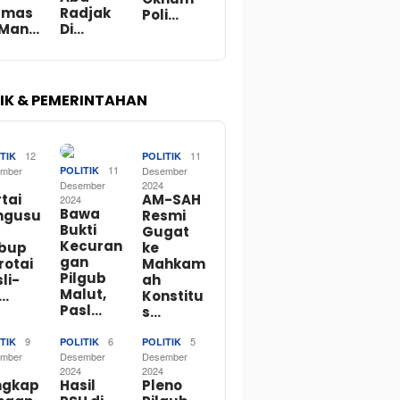
rmas
Radjak
Poli…
 Man…
Di…
TIK & PEMERINTAHAN
12
11
TIK
POLITIK
11
mber
POLITIK
Desember
Desember
2024
tai
AM-SAH
2024
Bawa
ngusu
Resmi
Bukti
Gugat
Kecuran
bup
ke
gan
rotai
Mahkam
Pilgub
li-
ah
Malut,
o…
Konstitu
Pasl…
s…
9
6
5
TIK
POLITIK
POLITIK
mber
Desember
Desember
2024
2024
ngkap
Hasil
Pleno