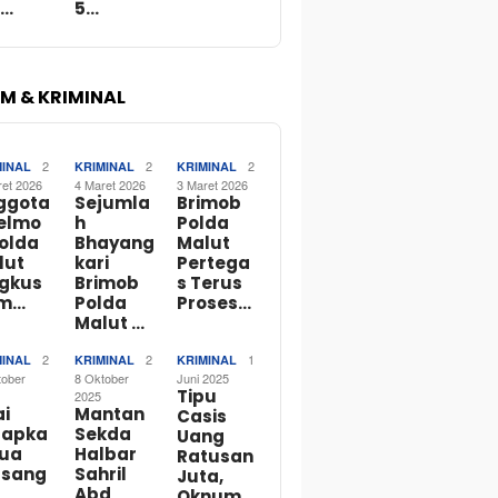
b…
5…
M & KRIMINAL
2
2
2
MINAL
KRIMINAL
KRIMINAL
ret 2026
4 Maret 2026
3 Maret 2026
ggota
Sejumla
Brimob
telmo
h
Polda
Polda
Bhayang
Malut
lut
kari
Pertega
ngkus
Brimob
s Terus
m…
Polda
Proses…
Malut …
2
2
1
MINAL
KRIMINAL
KRIMINAL
tober
8 Oktober
Juni 2025
Tipu
2025
ai
Mantan
Casis
tapka
Sekda
Uang
Dua
Halbar
Ratusan
rsang
Sahril
Juta,
Abd
Oknum