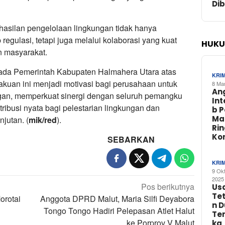
Di
asilan pengelolaan lingkungan tidak hanya
regulasi, tetapi juga melalui kolaborasi yang kuat
HUKU
n masyarakat.
da Pemerintah Kabupaten Halmahera Utara atas
KRI
kuan ini menjadi motivasi bagi perusahaan untuk
8 Ma
An
ngan, memperkuat sinergi dengan seluruh pemangku
In
ribusi nyata bagi pelestarian lingkungan dan
b 
Ma
jutan. (
mik/red
).
Ri
Ko
SEBARKAN
KRI
9 Ok
2025
Pos berikutnya
Us
Te
orotai
Anggota DPRD Malut, Maria Silfi Deyabora
n 
Tongo Tongo Hadiri Pelepasan Atlet Halut
Te
ke Porprov V Malut
ka