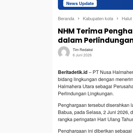
News Update
Superinte
Beranda
Kabupaten kota
Halut
NHM Terima Penghar
dalam Perlindunga
Tim Redaksi
6 Juni 2026
Beritadetik.id
– PT Nusa Halmahera
bidang lingkungan dengan meneri
Halmahera Utara sebagai Perusahaa
Perlindungan Lingkungan.
Penghargaan tersebut diserahkan l
Babua, pada Selasa, 2 Juni 2026, d
rangka peringatan Hari Ulang Tah
Penghargaan ini diberikan sebagai