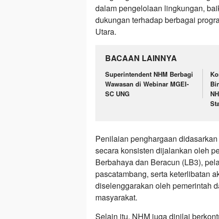
dalam pengelolaan lingkungan, bai
dukungan terhadap berbagai progr
Utara.
BACAAN LAINNYA
Superintendent NHM Berbagi
Ko
Wawasan di Webinar MGEI-
Bi
SC UNG
NH
St
Penilaian penghargaan didasarkan
secara konsisten dijalankan oleh 
Berbahaya dan Beracun (LB3), pela
pascatambang, serta keterlibatan a
diselenggarakan oleh pemerintah 
masyarakat.
Selain itu, NHM juga dinilai berkon