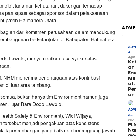
uan bibit tanaman kehutanan, dukungan terhadap
a partisipasi sebagai sponsor dalam pelaksanaan
abupaten Halmahera Utara.
ADVE
i bagian dari komitmen perusahaan dalam mendukung
 pembangunan berkelanjutan di Kabupaten Halmahera
ADV
AL
Agus
Dodo Lawolo, menyampaikan rasa syukur atas
Ke
haan.
an
Ene
uri, NHM menerima penghargaan atas kontribusi
Me
at,
n di luar area tambang.
Pe
an 
ta semua, bukan hanya tim Environment namun juga
emen,” ujar Rara Dodo Lawolo.
ADV
ealth Safety & Environment), Widi Wijaya,
AL
2026
ersebut menjadi pengakuan atas konsistensi
PL
ktik pertambangan yang baik dan bertanggung jawab.
Na
Go