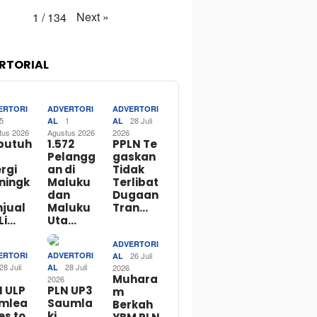
Next
»
1
/
134
RTORIAL
ERTORI
ADVERTORI
ADVERTORI
5
1
28 Juli
AL
AL
tus 2026
Agustus 2026
2026
butuh
1.572
PPLN Te
Pelangg
gaskan
rgi
an di
Tidak
ningk
Maluku
Terlibat
dan
Dugaan
njual
Maluku
Tran…
Li…
Uta…
ADVERTORI
ERTORI
ADVERTORI
26 Juli
AL
28 Juli
28 Juli
AL
2026
Muhara
2026
N ULP
PLN UP3
m
mlea
Saumla
Berkah
es to
ki