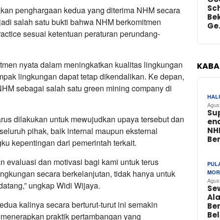
Sch
upakan penghargaan kedua yang diterima NHM secara
Bek
enjadi salah satu bukti bahwa NHM berkomitmen
Ge
actice sesuai ketentuan peraturan perundang-
men nyata dalam meningkatkan kualitas lingkungan
KABA
ak lingkungan dapat tetap dikendalikan. Ke depan,
HM sebagai salah satu green mining company di
HAL
Agus
Su
rus dilakukan untuk mewujudkan upaya tersebut dan
en
 seluruh pihak, baik internal maupun eksternal
NH
Be
u kepentingan dari pemerintah terkait.
 evaluasi dan motivasi bagi kami untuk terus
PUL
ngkungan secara berkelanjutan, tidak hanya untuk
MOR
Agus
ndatang,” ungkap Widi Wijaya.
Se
Ala
dua kalinya secara berturut-turut ini semakin
Be
Be
menerapkan praktik pertambangan yang