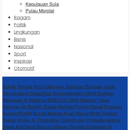
Kepulauan Sula
Pulau Morotai
Ragam
Politik
Lingkungan
Bisnis
Nasional
Sport
Inspirasi
Otomotif
News Update
Sekda Ternate Rizal Marsaoly Salurkan Bantuan untuk
Penyandang Disabilitas
Superintendent NHM Berbagi
Wawasan di Webinar MGEI-SC UNG
Respon Cepat
Keluhan Air Bersih, Bupati Morotai Pimpin Rapat Evaluasi
Kinerja PDAM
Bupati Morotai Rusli Sibua Minta Pejabat
Eselon III dan IV Tingkatkan Disiplin dan Profesionalisme
Sewa Alat Berat Belum Dibayar, Pemilik Excavator di