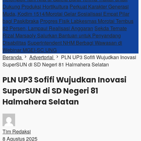
Dukung Produksi Hortikultura
Perkuat Karakter Generasi
Muda, Kodim 1514/Morotai Gelar Sosialisasi Empat Pilar
bagi Paskibraka
Progres Fisik Labkesmas Morotai Tembus
82 Persen, Lampaui Realisasi Anggaran
Sekda Ternate
Rizal Marsaoly Salurkan Bantuan untuk Penyandang
Disabilitas
Superintendent NHM Berbagi Wawasan di
Webinar MGEI-SC UNG
Beranda
Advertorial
PLN UP3 Sofifi Wujudkan Inovasi
SuperSUN di SD Negeri 81 Halmahera Selatan
PLN UP3 Sofifi Wujudkan Inovasi
SuperSUN di SD Negeri 81
Halmahera Selatan
Tim Redaksi
8 Agustus 2025