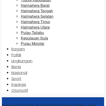
Halmahera Barat
Halmahera Tengah
Halmahera Selatan
Halmahera Timur
Halmahera Utara
Pulau Taliabu
Kepulauan Sula
Pulau Morotai
Ragam
Politik
Lingkungan
Bisnis
Nasional
Sport
Inspirasi
Otomotif
News Update
Kelompok Tani Nita di Galela Barat Terima Traktor untuk