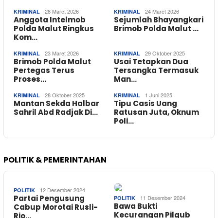
28 Maret 2026
24 Maret 2026
KRIMINAL
KRIMINAL
Anggota Intelmob
Sejumlah Bhayangkari
Polda Malut Ringkus
Brimob Polda Malut …
Kom…
23 Maret 2026
29 Oktober 2025
KRIMINAL
KRIMINAL
Brimob Polda Malut
Usai Tetapkan Dua
Pertegas Terus
Tersangka Termasuk
Proses…
Man…
28 Oktober 2025
1 Juni 2025
KRIMINAL
KRIMINAL
Mantan Sekda Halbar
Tipu Casis Uang
Sahril Abd Radjak Di…
Ratusan Juta, Oknum
Poli…
POLITIK & PEMERINTAHAN
12 Desember 2024
POLITIK
Partai Pengusung
11 Desember 2024
POLITIK
Bawa Bukti
Cabup Morotai Rusli-
Kecurangan Pilgub
Rio…