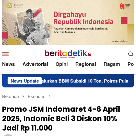
Loncat
ke
konten
Menu
Mobile
News
Advertorial
Opini
Regional
Ragam
Poli
News Update
Salurkan BBM Subsidi 10 Ton, Polres Pulau Morotai D
Beranda
Ekonomi
Promo JSM Indomaret 4-6 April
2025, Indomie Beli 3 Diskon 10%
Jadi Rp 11.000