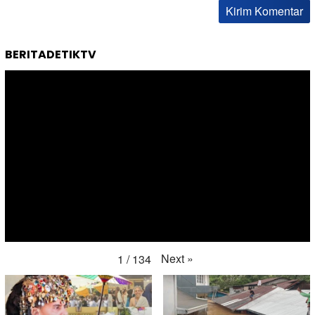
BERITADETIKTV
Next
»
1
/
134