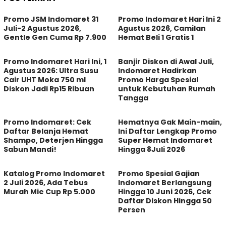
Promo JSM Indomaret 31
Promo Indomaret Hari Ini 2
Juli-2 Agustus 2026,
Agustus 2026, Camilan
Gentle Gen Cuma Rp 7.900
Hemat Beli 1 Gratis 1
Promo Indomaret Hari Ini, 1
Banjir Diskon di Awal Juli,
Agustus 2026: Ultra Susu
Indomaret Hadirkan
Cair UHT Moka 750 ml
Promo Harga Spesial
Diskon Jadi Rp15 Ribuan
untuk Kebutuhan Rumah
Tangga
Promo Indomaret: Cek
Hematnya Gak Main-main,
Daftar Belanja Hemat
Ini Daftar Lengkap Promo
Shampo, Deterjen Hingga
Super Hemat Indomaret
Sabun Mandi!
Hingga 8Juli 2026
Katalog Promo Indomaret
Promo Spesial Gajian
2 Juli 2026, Ada Tebus
Indomaret Berlangsung
Murah Mie Cup Rp 5.000
Hingga 10 Juni 2026, Cek
Daftar Diskon Hingga 50
Persen