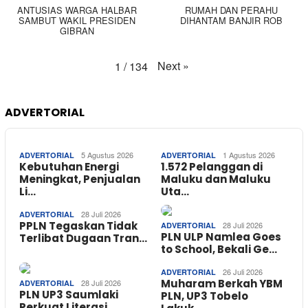
ANTUSIAS WARGA HALBAR
RUMAH DAN PERAHU
SAMBUT WAKIL PRESIDEN
DIHANTAM BANJIR ROB
GIBRAN
Next
»
1
/
134
ADVERTORIAL
5 Agustus 2026
1 Agustus 2026
ADVERTORIAL
ADVERTORIAL
Kebutuhan Energi
1.572 Pelanggan di
Meningkat, Penjualan
Maluku dan Maluku
Li…
Uta…
28 Juli 2026
ADVERTORIAL
PPLN Tegaskan Tidak
28 Juli 2026
ADVERTORIAL
PLN ULP Namlea Goes
Terlibat Dugaan Tran…
to School, Bekali Ge…
26 Juli 2026
ADVERTORIAL
Muharam Berkah YBM
28 Juli 2026
ADVERTORIAL
PLN UP3 Saumlaki
PLN, UP3 Tobelo
Perkuat Literasi