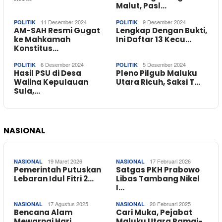
Malut, Pasl…
11 Desember 2024
9 Desember 2024
POLITIK
POLITIK
AM-SAH Resmi Gugat
Lengkap Dengan Bukti,
ke Mahkamah
Ini Daftar 13 Kecu…
Konstitus…
6 Desember 2024
5 Desember 2024
POLITIK
POLITIK
Hasil PSU di Desa
Pleno Pilgub Maluku
Waiina Kepulauan
Utara Ricuh, Saksi T…
Sula,…
NASIONAL
19 Maret 2026
17 Februari 2026
NASIONAL
NASIONAL
Pemerintah Putuskan
Satgas PKH Prabowo
Lebaran Idul Fitri 2…
Libas Tambang Nikel
I…
17 Agustus 2025
20 Februari 2025
NASIONAL
NASIONAL
Bencana Alam
Cari Muka, Pejabat
Mewarnai Hari
Maluku Utara Ramai-