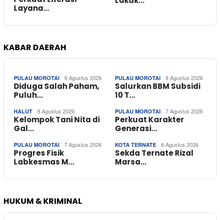
Lakuk…
Layana…
KABAR DAERAH
9 Agustus 2026
8 Agustus 2026
PULAU MOROTAI
PULAU MOROTAI
Diduga Salah Paham,
Salurkan BBM Subsidi
Puluh…
10 T…
8 Agustus 2026
7 Agustus 2026
HALUT
PULAU MOROTAI
Kelompok Tani Nita di
Perkuat Karakter
Gal…
Generasi…
7 Agustus 2026
6 Agustus 2026
PULAU MOROTAI
KOTA TERNATE
Progres Fisik
Sekda Ternate Rizal
Labkesmas M…
Marsa…
HUKUM & KRIMINAL