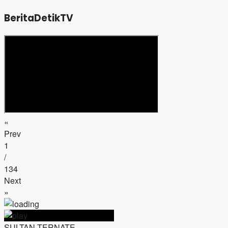
BeritaDetikTV
«
Prev
1
/
134
Next
»
SULTAN TERNATE