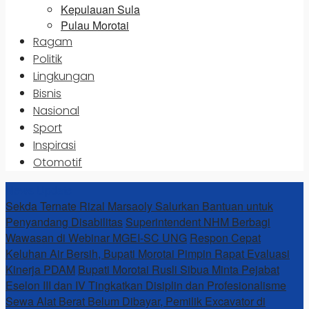
Kepulauan Sula
Pulau Morotai
Ragam
Politik
Lingkungan
Bisnis
Nasional
Sport
Inspirasi
Otomotif
News Update
Sekda Ternate Rizal Marsaoly Salurkan Bantuan untuk
Penyandang Disabilitas
Superintendent NHM Berbagi
Wawasan di Webinar MGEI-SC UNG
Respon Cepat
Keluhan Air Bersih, Bupati Morotai Pimpin Rapat Evaluasi
Kinerja PDAM
Bupati Morotai Rusli Sibua Minta Pejabat
Eselon III dan IV Tingkatkan Disiplin dan Profesionalisme
Sewa Alat Berat Belum Dibayar, Pemilik Excavator di