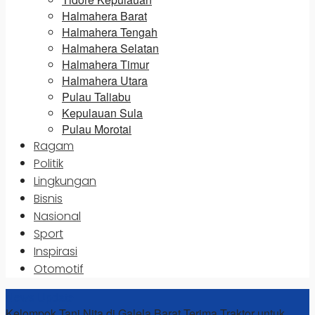
Halmahera Barat
Halmahera Tengah
Halmahera Selatan
Halmahera Timur
Halmahera Utara
Pulau Taliabu
Kepulauan Sula
Pulau Morotai
Ragam
Politik
Lingkungan
Bisnis
Nasional
Sport
Inspirasi
Otomotif
News Update
Kelompok Tani Nita di Galela Barat Terima Traktor untuk