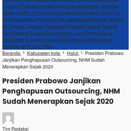
Dukung Produksi Hortikultura
Perkuat Karakter Generasi
Muda, Kodim 1514/Morotai Gelar Sosialisasi Empat Pilar
bagi Paskibraka
Progres Fisik Labkesmas Morotai Tembus
82 Persen, Lampaui Realisasi Anggaran
Sekda Ternate
Rizal Marsaoly Salurkan Bantuan untuk Penyandang
Disabilitas
Superintendent NHM Berbagi Wawasan di
Webinar MGEI-SC UNG
Beranda
Kabupaten kota
Halut
Presiden Prabowo
Janjikan Penghapusan Outsourcing, NHM Sudah
Menerapkan Sejak 2020
Presiden Prabowo Janjikan
Penghapusan Outsourcing, NHM
Sudah Menerapkan Sejak 2020
Tim Redaksi