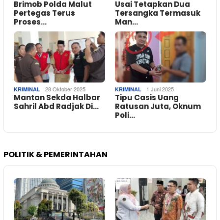
Brimob Polda Malut
Usai Tetapkan Dua
Pertegas Terus
Tersangka Termasuk
Proses…
Man…
28 Oktober 2025
1 Juni 2025
KRIMINAL
KRIMINAL
Mantan Sekda Halbar
Tipu Casis Uang
Sahril Abd Radjak Di…
Ratusan Juta, Oknum
Poli…
POLITIK & PEMERINTAHAN