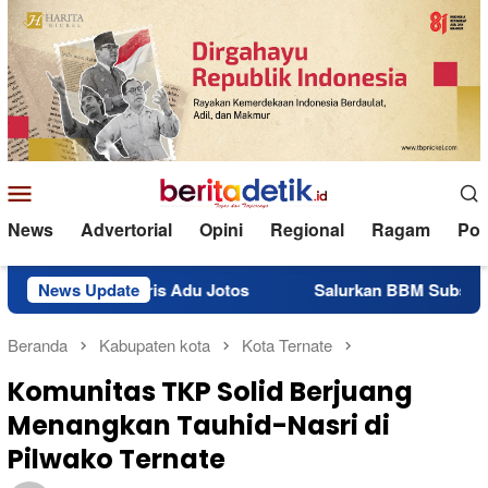
Loncat
ke
konten
Menu
Mobile
News
Advertorial
Opini
Regional
Ragam
Poli
s Adu Jotos
News Update
Salurkan BBM Subsidi 10 Ton, Polres Pulau
Beranda
Kabupaten kota
Kota Ternate
Komunitas TKP Solid Berjuang
Menangkan Tauhid-Nasri di
Pilwako Ternate