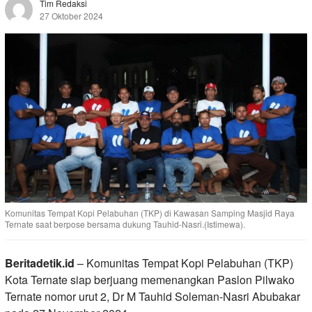
Tim Redaksi
27 Oktober 2024
Komunitas Tempat Kopi Pelabuhan (TKP) di Kawasan Samping Masjid Raya
Ternate saat berpose bersama dukung Tauhid-Nasri.(Istimewa).
Beritadetik.id
– Komunitas Tempat Kopi Pelabuhan (TKP)
Kota Ternate siap berjuang memenangkan Paslon Pilwako
Ternate nomor urut 2, Dr M Tauhid Soleman-Nasri Abubakar