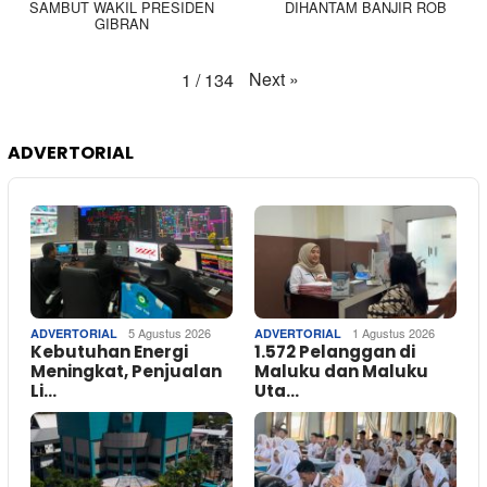
SAMBUT WAKIL PRESIDEN
DIHANTAM BANJIR ROB
GIBRAN
Next
»
1
/
134
ADVERTORIAL
5 Agustus 2026
1 Agustus 2026
ADVERTORIAL
ADVERTORIAL
Kebutuhan Energi
1.572 Pelanggan di
Meningkat, Penjualan
Maluku dan Maluku
Li…
Uta…