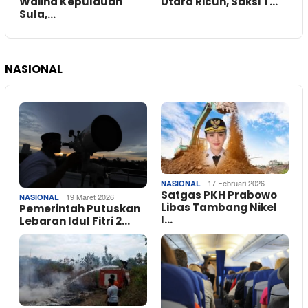
Waiina Kepulauan
Utara Ricuh, Saksi T…
Sula,…
NASIONAL
17 Februari 2026
NASIONAL
Satgas PKH Prabowo
19 Maret 2026
NASIONAL
Libas Tambang Nikel
Pemerintah Putuskan
I…
Lebaran Idul Fitri 2…