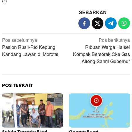
(*)
SEBARKAN
Navigasi
Pos sebelumnya
Pos berikutnya
pos
Paslon Rusli-Rio Kepung
Ribuan Warga Halsel
Kandang Lawan di Morotai
Kompak Bersorak Oke Gas
Aliong-Sahril Gubernur
POS TERKAIT
Sekda Ternate Rizal
Gempa Bumi