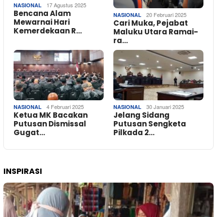
17 Agustus 2025
NASIONAL
Bencana Alam
20 Februari 2025
NASIONAL
Mewarnai Hari
Cari Muka, Pejabat
Kemerdekaan R…
Maluku Utara Ramai-
ra…
4 Februari 2025
30 Januari 2025
NASIONAL
NASIONAL
Ketua MK Bacakan
Jelang Sidang
Putusan Dismissal
Putusan Sengketa
Gugat…
Pilkada 2…
INSPIRASI