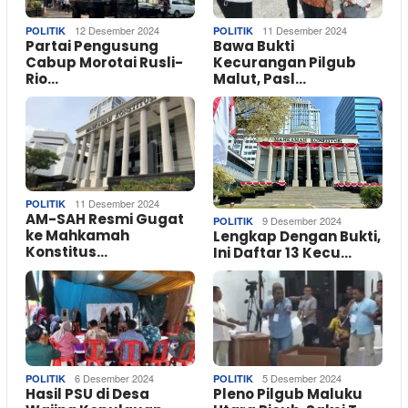
12 Desember 2024
11 Desember 2024
POLITIK
POLITIK
Partai Pengusung
Bawa Bukti
Cabup Morotai Rusli-
Kecurangan Pilgub
Rio…
Malut, Pasl…
11 Desember 2024
POLITIK
AM-SAH Resmi Gugat
9 Desember 2024
POLITIK
ke Mahkamah
Lengkap Dengan Bukti,
Konstitus…
Ini Daftar 13 Kecu…
6 Desember 2024
5 Desember 2024
POLITIK
POLITIK
Hasil PSU di Desa
Pleno Pilgub Maluku