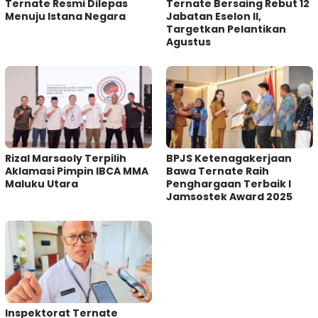
Ternate Resmi Dilepas
Ternate Bersaing Rebut 12
Menuju Istana Negara
Jabatan Eselon II,
Targetkan Pelantikan
Agustus
Rizal Marsaoly Terpilih
BPJS Ketenagakerjaan
Aklamasi Pimpin IBCA MMA
Bawa Ternate Raih
Maluku Utara
Penghargaan Terbaik I
Jamsostek Award 2025
Inspektorat Ternate