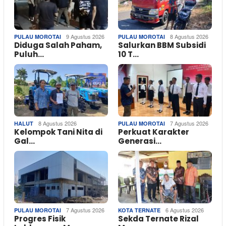
9 Agustus 2026
8 Agustus 2026
PULAU MOROTAI
PULAU MOROTAI
Diduga Salah Paham,
Salurkan BBM Subsidi
Puluh…
10 T…
8 Agustus 2026
7 Agustus 2026
HALUT
PULAU MOROTAI
Kelompok Tani Nita di
Perkuat Karakter
Gal…
Generasi…
7 Agustus 2026
6 Agustus 2026
PULAU MOROTAI
KOTA TERNATE
Progres Fisik
Sekda Ternate Rizal