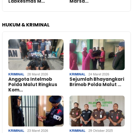
Labkesmas M…
Marsa…
HUKUM & KRIMINAL
28 Maret 2026
24 Maret 2026
KRIMINAL
KRIMINAL
Anggota Intelmob
Sejumlah Bhayangkari
Polda Malut Ringkus
Brimob Polda Malut …
Kom…
23 Maret 2026
29 Oktober 2025
KRIMINAL
KRIMINAL