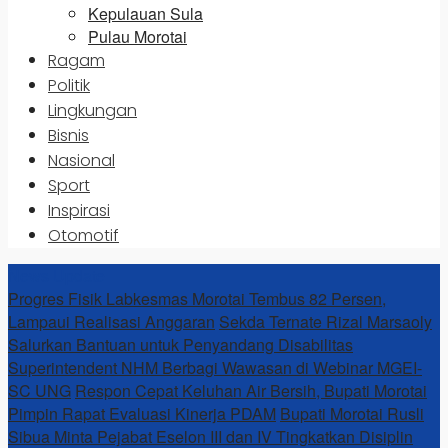
Kepulauan Sula
Pulau Morotai
Ragam
Politik
Lingkungan
Bisnis
Nasional
Sport
Inspirasi
Otomotif
News Update
Progres Fisik Labkesmas Morotai Tembus 82 Persen,
Lampaui Realisasi Anggaran
Sekda Ternate Rizal Marsaoly
Salurkan Bantuan untuk Penyandang Disabilitas
Superintendent NHM Berbagi Wawasan di Webinar MGEI-
SC UNG
Respon Cepat Keluhan Air Bersih, Bupati Morotai
Pimpin Rapat Evaluasi Kinerja PDAM
Bupati Morotai Rusli
Sibua Minta Pejabat Eselon III dan IV Tingkatkan Disiplin