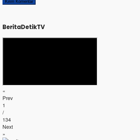
BeritaDetikTV
«
Prev
1
/
134
Next
»