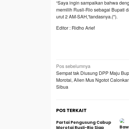
“Saya ingin sampaikan bahwa dengan 
memilih Rusli-Rio sebagai Bupati 
urut 2 AM-SAH,”tandasnya.(*).
Editor : Ridho Arief
Navigasi
Pos sebelumnya
pos
Sempat tak Diusung DPP Maju Bup
Morotai, Alien Mus Ngotot Calonkan
Sibua
POS TERKAIT
Partai Pengusung Cabup
Baw
Morotai Rusli-Rio Siap