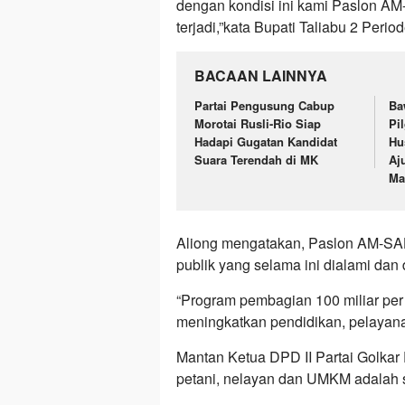
dengan kondisi ini kami Paslon AM-
terjadi,”kata Bupati Taliabu 2 Peri
BACAAN LAINNYA
Partai Pengusung Cabup
Ba
Morotai Rusli-Rio Siap
Pi
Hadapi Gugatan Kandidat
Hu
Suara Terendah di MK
Aj
Ma
Aliong mengatakan, Paslon AM-SA
publik yang selama ini dialami dan 
“Program pembagian 100 miliar per
meningkatkan pendidikan, pelayanan
Mantan Ketua DPD II Partai Golka
petani, nelayan dan UMKM adalah s