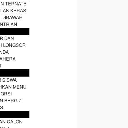
AN TERNATE
LAK KERAS
I DIBAWAH
NTRIAN
IR DAN
H LONGSOR
NDA
AHERA
T
! SISWA
HKAN MENU
PORSI
N BERGIZI
IS
AN CALON