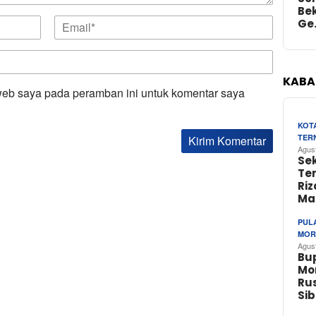
Bek
Ge
KABA
web saya pada peramban ini untuk komentar saya
KOT
TER
Agus
Se
Te
Riz
Ma
PUL
MOR
Agus
Bu
Mo
Rus
Si