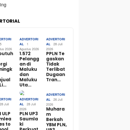
RTORIAL
ERTORI
ADVERTORI
ADVERTORI
5
1
28 Juli
AL
AL
tus 2026
Agustus 2026
2026
butuh
1.572
PPLN Te
Pelangg
gaskan
rgi
an di
Tidak
ningk
Maluku
Terlibat
dan
Dugaan
njual
Maluku
Tran…
Li…
Uta…
ADVERTORI
ERTORI
ADVERTORI
26 Juli
AL
28 Juli
28 Juli
AL
2026
Muhara
2026
N ULP
PLN UP3
m
mlea
Saumla
Berkah
es to
ki
YBM PLN,
ool,
Perkuat
UP3