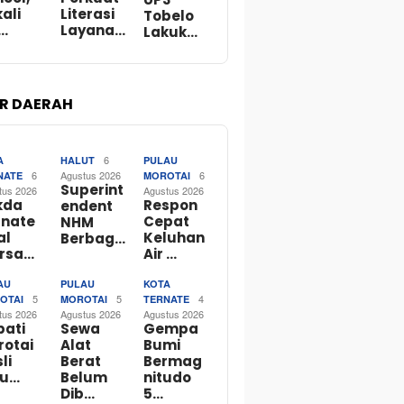
ali
Literasi
Tobelo
…
Layana…
Lakuk…
R DAERAH
6
A
HALUT
PULAU
6
Agustus 2026
6
NATE
MOROTAI
Superint
tus 2026
Agustus 2026
kda
Respon
endent
rnate
Cepat
NHM
al
Keluhan
Berbag…
rsa…
Air …
AU
PULAU
KOTA
5
5
4
OTAI
MOROTAI
TERNATE
tus 2026
Agustus 2026
Agustus 2026
pati
Sewa
Gempa
rotai
Alat
Bumi
li
Berat
Bermag
bu…
Belum
nitudo
Dib…
5…