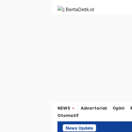
Loncat
ke
konten
NEWS
Advertorial
Opini
Otomotif
News Update
Sekda Ter