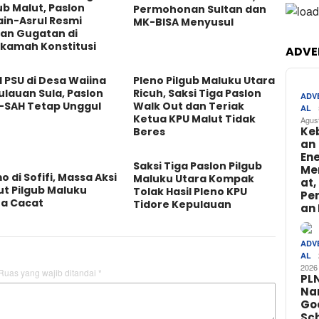
ub Malut, Paslon
Permohonan Sultan dan
in-Asrul Resmi
MK-BISA Menyusul
kan Gugatan di
kamah Konstitusi
ADVE
l PSU di Desa Waiina
Pleno Pilgub Maluku Utara
lauan Sula, Paslon
Ricuh, Saksi Tiga Paslon
ADV
-SAH Tetap Unggul
Walk Out dan Teriak
AL
Ketua KPU Malut Tidak
Agus
Ke
Beres
an
Ene
Saksi Tiga Paslon Pilgub
Me
 di Sofifi, Massa Aksi
Maluku Utara Kompak
at,
t Pilgub Maluku
Tolak Hasil Pleno KPU
Pe
ra Cacat
Tidore Kepulauan
an 
ADV
AL
2026
Ruas yang wajib ditandai
*
PL
Na
Go
Sch