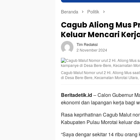
Beranda
Politik
Cagub Aliong Mus Pr
Keluar Mencari Kerj
Tim Redaksi
2 November 2024
Cagub Malut Nomor urut 2 Hi. Aliong Mus sa
di Desa Bere-Bere, Kecamatan Morotai Utara, Sa
Beritadetik.id
– Calon Gubernur Malu
ekonomi dan lapangan kerja bagi w
Rasa keprihatinan Cagub Malut nomo
Kabupaten Pulau Morotai keluar da
“Saya dengar sekitar 14 ribu orang 