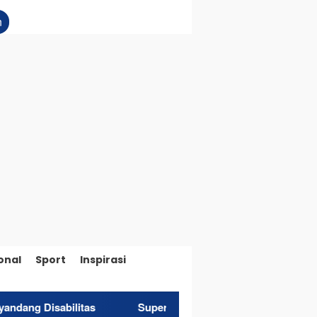
n
onal
Sport
Inspirasi
litas
Superintendent NHM Berbagi Wawasan di Webina