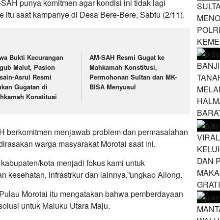
SAH punya komitmen agar kondisi ini tidak lagi
SULT
ode itu saat kampanye di Desa Bere-Bere, Sabtu (2/11).
MENO
POLR
KEME
wa Bukti Kecurangan
AM-SAH Resmi Gugat ke
BANJ
lgub Malut, Paslon
Mahkamah Konstitusi,
TANA
sain-Asrul Resmi
Permohonan Sultan dan MK-
ukan Gugatan di
BISA Menyusul
MELA
hkamah Konstitusi
HALM
BARA
H berkomitmen menjawab problem dan permasalahan
VIRAL
dirasakan warga masyarakat Morotai saat ini.
KELU
DAN 
 kabupaten/kota menjadi fokus kami untuk
MAKA
 kesehatan, infrastrkur dan lainnya,”ungkap Aliong.
GRAT
r Pulau Morotai itu mengatakan bahwa pemberdayaan
olusi untuk Maluku Utara Maju.
MANT