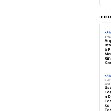
HUKU
KRI
8 Ma
An
In
b 
Ma
Ri
Ko
KRI
9 Ok
2025
Us
Te
n 
Te
ka
Te