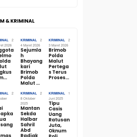
M & KRIMINAL
2
2
2
MINAL
KRIMINAL
KRIMINAL
ret 2026
4 Maret 2026
3 Maret 2026
ggota
Sejumla
Brimob
telmo
h
Polda
Polda
Bhayang
Malut
lut
kari
Pertega
ngkus
Brimob
s Terus
m…
Polda
Proses…
Malut …
2
2
1
MINAL
KRIMINAL
KRIMINAL
tober
8 Oktober
Juni 2025
Tipu
2025
ai
Mantan
Casis
tapka
Sekda
Uang
Dua
Halbar
Ratusan
rsang
Sahril
Juta,
Abd
Oknum
rmas
Radjak
Poli…