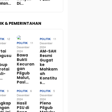
 Man…
Di…
TIK & PEMERINTAHAN
12
11
TIK
POLITIK
11
mber
POLITIK
Desember
Desember
2024
tai
AM-SAH
2024
Bawa
ngusu
Resmi
Bukti
Gugat
Kecuran
bup
ke
gan
rotai
Mahkam
Pilgub
li-
ah
Malut,
o…
Konstitu
Pasl…
s…
9
6
5
TIK
POLITIK
POLITIK
mber
Desember
Desember
2024
2024
ngkap
Hasil
Pleno
ngan
PSU di
Pilgub