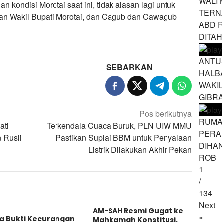
WALI 
kondisi Morotai saat ini, tidak alasan lagi untuk
TERN
dan Wakil Bupati Morotai, dan Cagub dan Cawagub
ABD 
DITA
ANTU
SEBARKAN
HALB
WAKI
GIBR
Pos berikutnya
RUMA
ati
Terkendala Cuaca Buruk, PLN UIW MMU
PERA
 Rusli
Pastikan Suplai BBM untuk Penyalaan
DIHA
Listrik Dilakukan Akhir Pekan
ROB
1
/
134
Next
AM-SAH Resmi Gugat ke
»
a Bukti Kecurangan
Mahkamah Konstitusi,