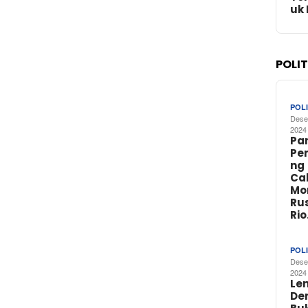
uk
POLI
POLI
Dese
2024
Par
Pe
ng
Ca
Mo
Rus
Ri
POLI
Dese
2024
Le
De