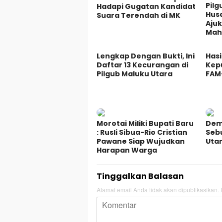
Pilg
Hadapi Gugatan Kandidat
Husa
Suara Terendah di MK
Aju
Mah
Lengkap Dengan Bukti, Ini
Hasi
Daftar 13 Kecurangan di
Kepu
Pilgub Maluku Utara
FAM
Morotai Miliki Bupati Baru
Demo
: Rusli Sibua-Rio Cristian
Sebu
Pawane Siap Wujudkan
Uta
Harapan Warga
Tinggalkan Balasan
Alamat email Anda tidak akan dipublikasikan.