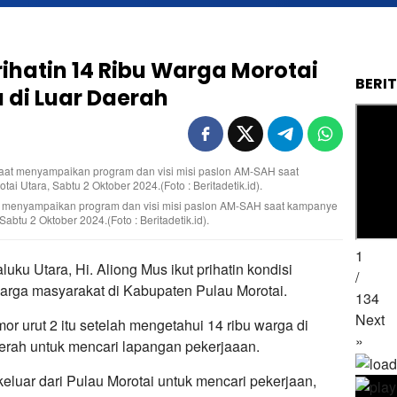
ihatin 14 Ribu Warga Morotai
BERI
a di Luar Daerah
at menyampaikan program dan visi misi paslon AM-SAH saat kampanye
btu 2 Oktober 2024.(Foto : Beritadetik.id).
1
ku Utara, Hi. Aliong Mus ikut prihatin kondisi
/
arga masyarakat di Kabupaten Pulau Morotai.
134
Next
r urut 2 itu setelah mengetahui 14 ribu warga di
»
erah untuk mencari lapangan pekerjaaan.
keluar dari Pulau Morotai untuk mencari pekerjaan,