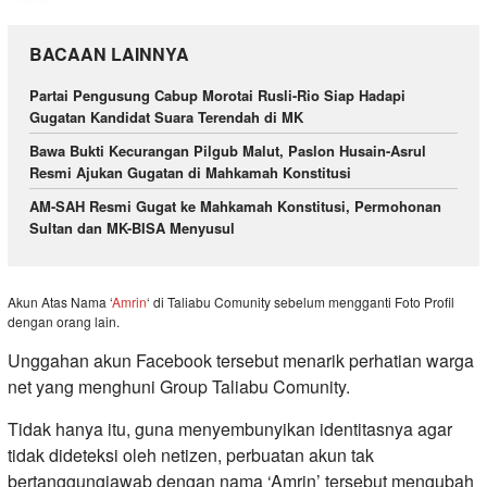
BACAAN LAINNYA
Partai Pengusung Cabup Morotai Rusli-Rio Siap Hadapi
Gugatan Kandidat Suara Terendah di MK
Bawa Bukti Kecurangan Pilgub Malut, Paslon Husain-Asrul
Resmi Ajukan Gugatan di Mahkamah Konstitusi
AM-SAH Resmi Gugat ke Mahkamah Konstitusi, Permohonan
Sultan dan MK-BISA Menyusul
Akun Atas Nama ‘
Amrin
‘ di Taliabu Comunity sebelum mengganti Foto Profil
dengan orang lain.
Unggahan akun Facebook tersebut menarik perhatian warga
net yang menghuni Group Taliabu Comunity.
Tidak hanya itu, guna menyembunyikan identitasnya agar
tidak dideteksi oleh netizen, perbuatan akun tak
bertanggungjawab dengan nama ‘Amrin’ tersebut mengubah