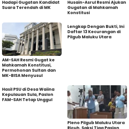
Hadapi Gugatan Kandidat
Husain-Asrul Resmi Ajukan
Suara Terendah di MK
Gugatan di Mahkamah
Konstitusi
Lengkap Dengan Bukti, Ini
Daftar 13 Kecurangan di
Pilgub Maluku Utara
AM-SAH Resmi Gugat ke
Mahkamah Konstitusi,
Permohonan Sultan dan
MK-BISA Menyusul
Hasil PSU di Desa Waiina
Kepulauan Sula, Paslon
FAM-SAH Tetap Unggul
Pleno Pilgub Maluku Utara
Ricuh, Saksi Tiga Paslon