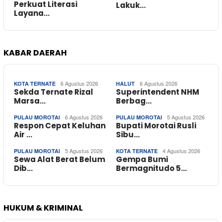
Perkuat Literasi
Lakuk…
Layana…
KABAR DAERAH
6 Agustus 2026
6 Agustus 2026
KOTA TERNATE
HALUT
Sekda Ternate Rizal
Superintendent NHM
Marsa…
Berbag…
6 Agustus 2026
5 Agustus 2026
PULAU MOROTAI
PULAU MOROTAI
Respon Cepat Keluhan
Bupati Morotai Rusli
Air …
Sibu…
5 Agustus 2026
4 Agustus 2026
PULAU MOROTAI
KOTA TERNATE
Sewa Alat Berat Belum
Gempa Bumi
Dib…
Bermagnitudo 5…
HUKUM & KRIMINAL