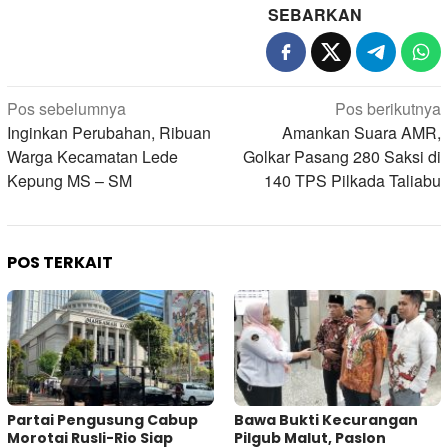
SEBARKAN
Navigasi
Pos sebelumnya
Pos berikutnya
pos
Inginkan Perubahan, Ribuan
Amankan Suara AMR,
Warga Kecamatan Lede
Golkar Pasang 280 Saksi di
Kepung MS – SM
140 TPS Pilkada Taliabu
POS TERKAIT
Partai Pengusung Cabup
Bawa Bukti Kecurangan
Morotai Rusli-Rio Siap
Pilgub Malut, Paslon