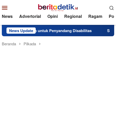
Loncat
Menu
ke
Mobile
konten
News
Advertorial
Opini
Regional
Ragam
Poli
antuan untuk Penyandang Disabilitas
News Update
Superintendent N
Beranda
Pilkada