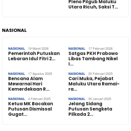
Pleno Pilgub Maluku
Utara Ricuh, Saksi T…
NASIONAL
19 Maret 2026
17 Februari 2026
NASIONAL
NASIONAL
Pemerintah Putuskan
Satgas PKH Prabowo
Lebaran Idul Fitri 2…
Libas Tambang Nikel
I…
17 Agustus 2025
20 Februari 2025
NASIONAL
NASIONAL
Bencana Alam
Cari Muka, Pejabat
Mewarnai Hari
Maluku Utara Ramai-
Kemerdekaan R…
ra…
4 Februari 2025
30 Januari 2025
NASIONAL
NASIONAL
Ketua MK Bacakan
Jelang Sidang
Putusan Dismissal
Putusan Sengketa
Gugat…
Pilkada 2…