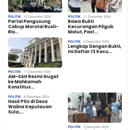
12 Desember 2024
11 Desember 2024
POLITIK
POLITIK
Partai Pengusung
Bawa Bukti
Cabup Morotai Rusli-
Kecurangan Pilgub
Rio…
Malut, Pasl…
9 Desember 2024
POLITIK
Lengkap Dengan Bukti,
Ini Daftar 13 Kecu…
11 Desember 2024
POLITIK
AM-SAH Resmi Gugat
ke Mahkamah
Konstitus…
6 Desember 2024
POLITIK
Hasil PSU di Desa
Waiina Kepulauan
Sula,…
5 Desember 2024
POLITIK