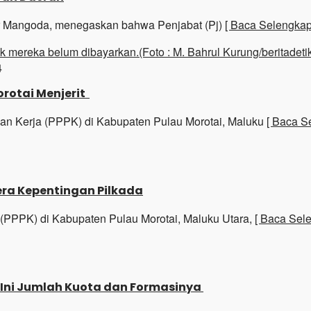
bar Mangoda, menegaskan bahwa Penjabat (Pj)
[ Baca Selengkap
4
orotai Menjerit
ian Kerja (PPPK) di Kabupaten Pulau Morotai, Maluku
[ Baca S
era Kepentingan Pilkada
a (PPPK) di Kabupaten Pulau Morotai, Maluku Utara,
[ Baca Sel
, Ini Jumlah Kuota dan Formasinya