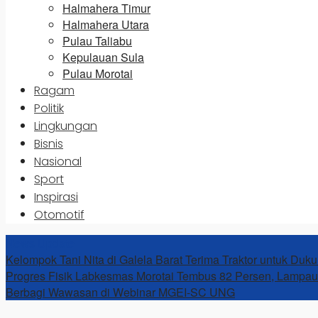
Halmahera Timur
Halmahera Utara
Pulau Taliabu
Kepulauan Sula
Pulau Morotai
Ragam
Politik
Lingkungan
Bisnis
Nasional
Sport
Inspirasi
Otomotif
News Update
Kelompok Tani Nita di Galela Barat Terima Traktor untuk Duku
Progres Fisik Labkesmas Morotai Tembus 82 Persen, Lampau
Berbagi Wawasan di Webinar MGEI-SC UNG