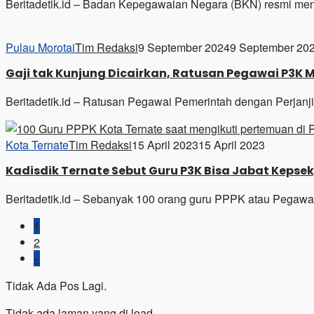
Beritadetik.id – Badan Kepegawaian Negara (BKN) resmi me
Pulau Morotai
Tim Redaksi
9 September 2024
9 September 20
Gaji tak Kunjung Dicairkan, Ratusan Pegawai P3K M
Beritadetik.id – Ratusan Pegawai Pemerintah dengan Perjanj
Kota Ternate
Tim Redaksi
15 April 2023
15 April 2023
Kadisdik Ternate Sebut Guru P3K Bisa Jabat Kepse
Beritadetik.id – Sebanyak 100 orang guru PPPK atau Pegawa
1
2
»
Tidak Ada Pos Lagi.
Tidak ada laman yang di load.