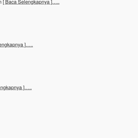
an
[ Baca Selengkapnya ]…..
engkapnya ]…..
engkapnya ]…..