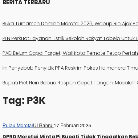
BERITA TERBARU
Buka Turnamen Domino Morotai 2026, Wabup Rio Ajak Pe
PLN Perkuat Layanan Listrik Sekolah Rakyat Tobelo untu
PAD Belum Capai Target, Wali Kota Ternate Tetap Perta
Ini Penyebab Penyidik PPA Reskrim Polres Halmahera Timu
Bupati Piet Hein Babua Respon Cepat Tangani Masalah
Tag:
P3K
Pulau Morotai
Ul Bahrul
17 Februari 2025
DPRD Morotai Minta Pj Bupati Tidak Tinggalkan B