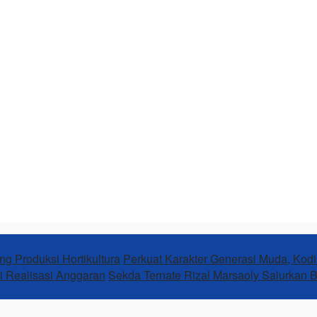
ng Produksi Hortikultura
Perkuat Karakter Generasi Muda, Kodi
i Realisasi Anggaran
Sekda Ternate Rizal Marsaoly Salurkan 