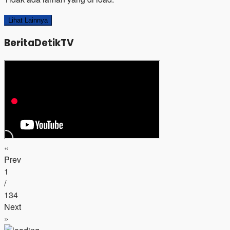
Lihat Lainnya
BeritaDetikTV
«
Prev
1
/
134
Next
»