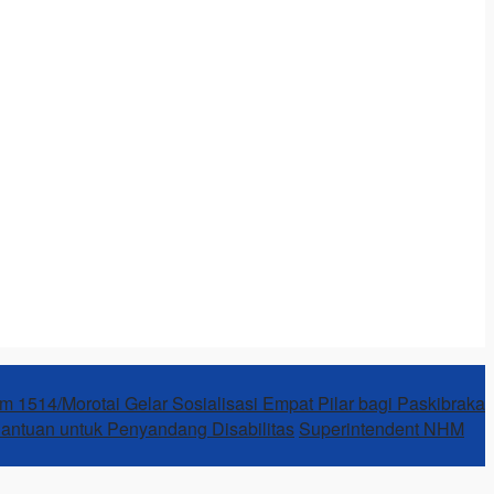
m 1514/Morotai Gelar Sosialisasi Empat Pilar bagi Paskibraka
Bantuan untuk Penyandang Disabilitas
Superintendent NHM