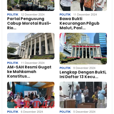
12 Desember 2024
11 Desember 2024
POLITIK
POLITIK
Partai Pengusung
Bawa Bukti
Cabup Morotai Rusli-
Kecurangan Pilgub
Rio…
Malut, Pasl…
11 Desember 2024
POLITIK
AM-SAH Resmi Gugat
9 Desember 2024
POLITIK
ke Mahkamah
Lengkap Dengan Bukti,
Konstitus…
Ini Daftar 13 Kecu…
6 Desember 2024
5 Desember 2024
POLITIK
POLITIK