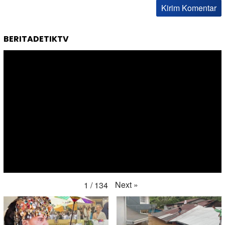
BERITADETIKTV
Next
»
1
/
134