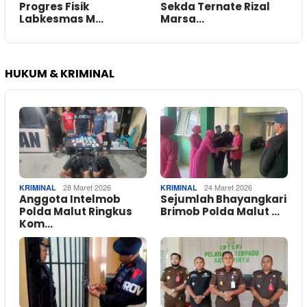
Progres Fisik
Sekda Ternate Rizal
Labkesmas M…
Marsa…
HUKUM & KRIMINAL
28 Maret 2026
24 Maret 2026
KRIMINAL
KRIMINAL
Anggota Intelmob
Sejumlah Bhayangkari
Polda Malut Ringkus
Brimob Polda Malut …
Kom…