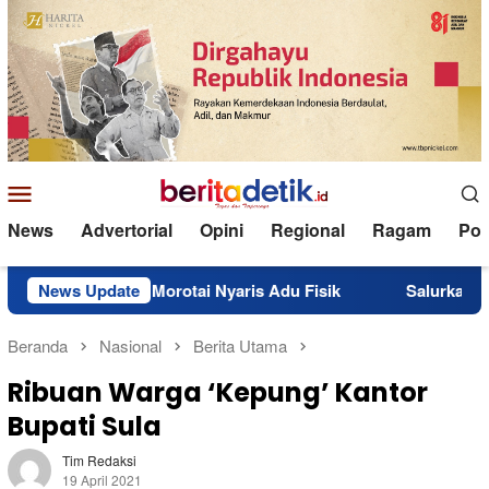
Loncat
ke
konten
Menu
Mobile
News
Advertorial
Opini
Regional
Ragam
Poli
Morotai Nyaris Adu Fisik
News Update
Salurkan BBM Subsidi 10 Ton,
Beranda
Nasional
Berita Utama
Ribuan Warga ‘Kepung’ Kantor
Bupati Sula
Tim Redaksi
19 April 2021