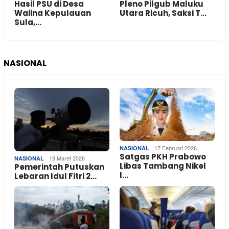
Hasil PSU di Desa
Pleno Pilgub Maluku
Waiina Kepulauan
Utara Ricuh, Saksi T…
Sula,…
NASIONAL
17 Februari 2026
NASIONAL
Satgas PKH Prabowo
19 Maret 2026
NASIONAL
Libas Tambang Nikel
Pemerintah Putuskan
I…
Lebaran Idul Fitri 2…