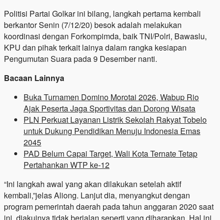
Politisi Partai Golkar ini bilang, langkah pertama kembali
berkantor Senin (7/12/20) besok adalah melakukan
koordinasi dengan Forkompimda, baik TNI/Polri, Bawaslu,
KPU dan pihak terkait lainya dalam rangka kesiapan
Pengumutan Suara pada 9 Desember nanti.
Bacaan Lainnya
Buka Turnamen Domino Morotai 2026, Wabup Rio
Ajak Peserta Jaga Sportivitas dan Dorong Wisata
PLN Perkuat Layanan Listrik Sekolah Rakyat Tobelo
untuk Dukung Pendidikan Menuju Indonesia Emas
2045
PAD Belum Capai Target, Wali Kota Ternate Tetap
Pertahankan WTP ke-12
“Ini langkah awal yang akan dilakukan setelah aktif
kembali,”jelas Aliong. Lanjut dia, menyangkut dengan
program pemerintah daerah pada tahun anggaran 2020 saat
ini, diakuinya tidak berjalan seperti yang diharapkan. Hal ini