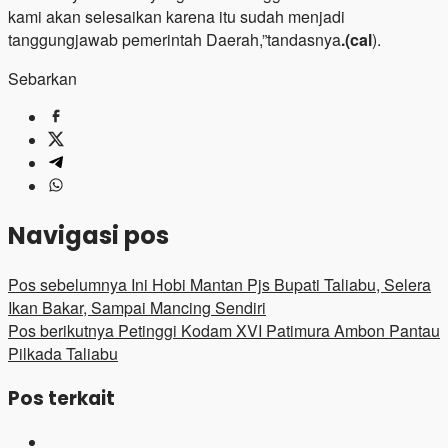
kami akan selesaikan karena itu sudah menjadi
tanggungjawab pemerintah Daerah,”tandasnya
.(cal
).
Sebarkan
Navigasi pos
Pos sebelumnya
Ini Hobi Mantan Pjs Bupati Taliabu, Selera
Ikan Bakar, Sampai Mancing Sendiri
Pos berikutnya
Petinggi Kodam XVI Patimura Ambon Pantau
Pilkada Taliabu
Pos terkait