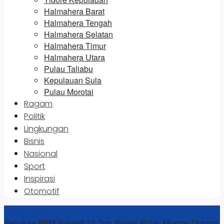
Halmahera Barat
Halmahera Tengah
Halmahera Selatan
Halmahera Timur
Halmahera Utara
Pulau Taliabu
Kepulauan Sula
Pulau Morotai
Ragam
Politik
Lingkungan
Bisnis
Nasional
Sport
Inspirasi
Otomotif
News Update
Salurkan BBM Subsidi 10 Ton, Polres Pulau Morotai Diduga