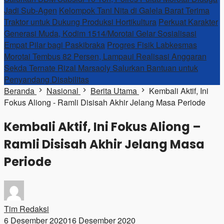
Jadi Sub-Agen
Kelompok Tani Nita di Galela Barat Terima
Traktor untuk Dukung Produksi Hortikultura
Perkuat Karakter
Generasi Muda, Kodim 1514/Morotai Gelar Sosialisasi
Empat Pilar bagi Paskibraka
Progres Fisik Labkesmas
Morotai Tembus 82 Persen, Lampaui Realisasi Anggaran
Sekda Ternate Rizal Marsaoly Salurkan Bantuan untuk
Penyandang Disabilitas
Beranda
Nasional
Berita Utama
Kembali Aktif, Ini
Fokus Aliong - Ramli Disisah Akhir Jelang Masa Periode
Kembali Aktif, Ini Fokus Aliong –
Ramli Disisah Akhir Jelang Masa
Periode
Tim Redaksi
6 Desember 2020
16 Desember 2020