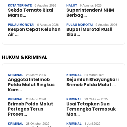
6 Agustus 2026
6 Agustus 2026
KOTA TERNATE
HALUT
Sekda Ternate Rizal
Superintendent NHM
Marsa…
Berbag…
6 Agustus 2026
5 Agustus 2026
PULAU MOROTAI
PULAU MOROTAI
Respon Cepat Keluhan
Bupati Morotai Rusli
Air …
Sibu…
HUKUM & KRIMINAL
28 Maret 2026
24 Maret 2026
KRIMINAL
KRIMINAL
Anggota Intelmob
Sejumlah Bhayangkari
Polda Malut Ringkus
Brimob Polda Malut …
Kom…
23 Maret 2026
29 Oktober 2025
KRIMINAL
KRIMINAL
Brimob Polda Malut
Usai Tetapkan Dua
Pertegas Terus
Tersangka Termasuk
Proses…
Man…
28 Oktober 2025
1 Juni 2025
KRIMINAL
KRIMINAL