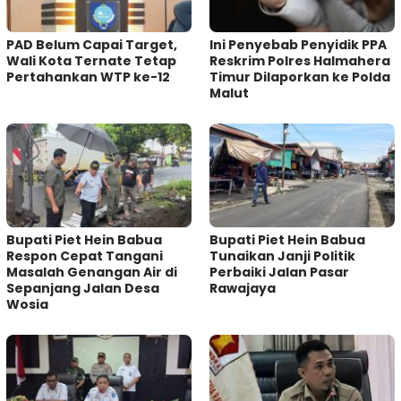
PAD Belum Capai Target,
Ini Penyebab Penyidik PPA
Wali Kota Ternate Tetap
Reskrim Polres Halmahera
Pertahankan WTP ke-12
Timur Dilaporkan ke Polda
Malut
Bupati Piet Hein Babua
Bupati Piet Hein Babua
Respon Cepat Tangani
Tunaikan Janji Politik
Masalah Genangan Air di
Perbaiki Jalan Pasar
Sepanjang Jalan Desa
Rawajaya
Wosia