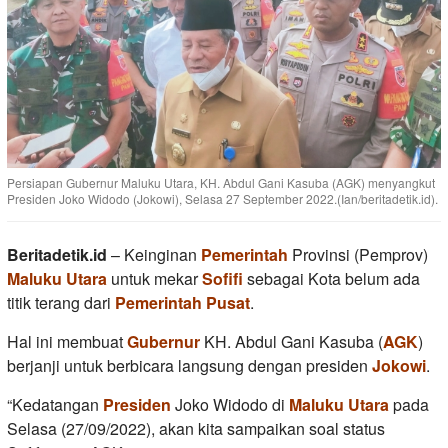
Persiapan Gubernur Maluku Utara, KH. Abdul Gani Kasuba (AGK) menyangkut
Presiden Joko Widodo (Jokowi), Selasa 27 September 2022.(Ian/beritadetik.id).
Beritadetik.id
– Keinginan
Pemerintah
Provinsi (Pemprov)
Maluku Utara
untuk mekar
Sofifi
sebagai Kota belum ada
titik terang dari
Pemerintah Pusat
.
Hal ini membuat
Gubernur
KH. Abdul Gani Kasuba (
AGK
)
berjanji untuk berbicara langsung dengan presiden
Jokowi
.
“Kedatangan
Presiden
Joko Widodo di
Maluku Utara
pada
Selasa (27/09/2022), akan kita sampaikan soal status