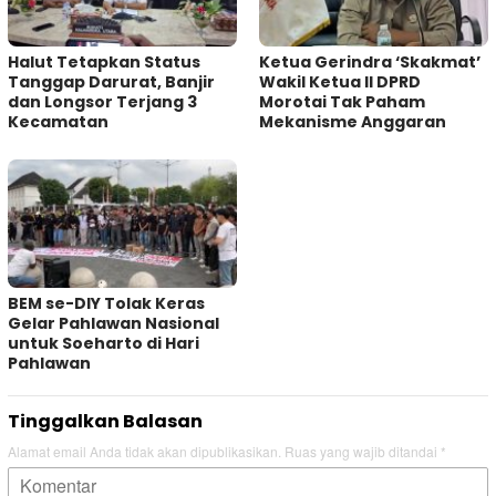
Halut Tetapkan Status
Ketua Gerindra ‘Skakmat’
Tanggap Darurat, Banjir
Wakil Ketua II DPRD
dan Longsor Terjang 3
Morotai Tak Paham
Kecamatan
Mekanisme Anggaran
BEM se-DIY Tolak Keras
Gelar Pahlawan Nasional
untuk Soeharto di Hari
Pahlawan
Tinggalkan Balasan
Alamat email Anda tidak akan dipublikasikan.
Ruas yang wajib ditandai
*