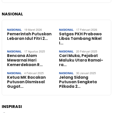
NASIONAL
19 Maret 2026
17 Februari 2026
NASIONAL
NASIONAL
Pemerintah Putuskan
Satgas PKH Prabowo
Lebaran Idul Fitri 2…
Libas Tambang Nikel
I…
17 Agustus 2025
20 Februari 2025
NASIONAL
NASIONAL
Bencana Alam
Cari Muka, Pejabat
Mewarnai Hari
Maluku Utara Ramai-
Kemerdekaan R…
ra…
4 Februari 2025
30 Januari 2025
NASIONAL
NASIONAL
Ketua MK Bacakan
Jelang Sidang
Putusan Dismissal
Putusan Sengketa
Gugat…
Pilkada 2…
INSPIRASI