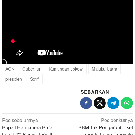
AGK
Gubernur
Kunjungan Jokowi
Maluku Utara
presiden
Sofifi
SEBARKAN
Navigasi
Pos sebelumnya
Pos berikutnya
pos
Bupati Halmahera Barat
BBM Tak Pengaruhi Tiket
Lantik 72 Kades Terpilih
Ternate-Loleo, Ternyata