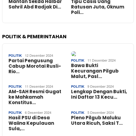
Mantan Sekda Halbar
Tipu Casis Uang
Sahril Abd Radjak Di…
Ratusan Juta, Oknum
Poli…
POLITIK & PEMERINTAHAN
12 Desember 2024
POLITIK
Partai Pengusung
11 Desember 2024
POLITIK
Bawa Bukti
Cabup Morotai Rusli-
Kecurangan Pilgub
Rio…
Malut, Pasl…
11 Desember 2024
9 Desember 2024
POLITIK
POLITIK
AM-SAH Resmi Gugat
Lengkap Dengan Bukti,
ke Mahkamah
Ini Daftar 13 Kecu…
Konstitus…
6 Desember 2024
5 Desember 2024
POLITIK
POLITIK
Hasil PSU di Desa
Pleno Pilgub Maluku
Waiina Kepulauan
Utara Ricuh, Saksi T…
Sula,…