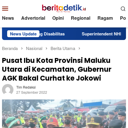
Loncat
Menu
ke
Mobile
konten
News
Advertorial
Opini
Regional
Ragam
Poli
andang Disabilitas
News Update
Superintendent NHM Berbagi Wawa
Beranda
Nasional
Berita Utama
Pusat Ibu Kota Provinsi Maluku
Utara di Kecamatan, Gubernur
AGK Bakal Curhat ke Jokowi
Tim Redaksi
27 September 2022