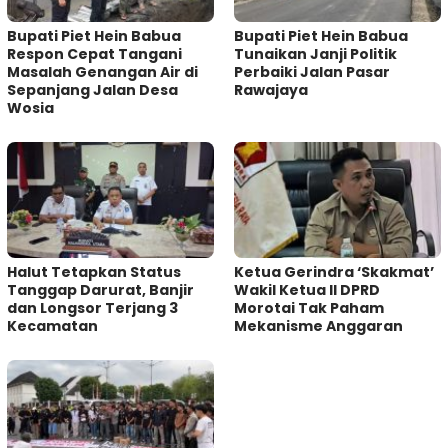
Bupati Piet Hein Babua
Bupati Piet Hein Babua
Respon Cepat Tangani
Tunaikan Janji Politik
Masalah Genangan Air di
Perbaiki Jalan Pasar
Sepanjang Jalan Desa
Rawajaya
Wosia
Halut Tetapkan Status
Ketua Gerindra ‘Skakmat’
Tanggap Darurat, Banjir
Wakil Ketua II DPRD
dan Longsor Terjang 3
Morotai Tak Paham
Kecamatan
Mekanisme Anggaran