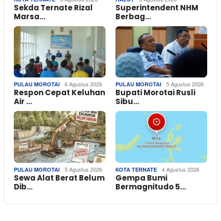
Sekda Ternate Rizal
Superintendent NHM
Marsa…
Berbag…
6 Agustus 2026
5 Agustus 2026
PULAU MOROTAI
PULAU MOROTAI
Respon Cepat Keluhan
Bupati Morotai Rusli
Air …
Sibu…
5 Agustus 2026
4 Agustus 2026
PULAU MOROTAI
KOTA TERNATE
Sewa Alat Berat Belum
Gempa Bumi
Dib…
Bermagnitudo 5…