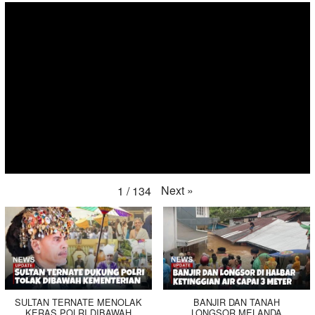
Next
»
1
/
134
SULTAN TERNATE MENOLAK
BANJIR DAN TANAH
KERAS POLRI DIBAWAH
LONGSOR MELANDA