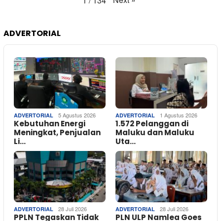
1
/
134
ADVERTORIAL
5 Agustus 2026
1 Agustus 2026
ADVERTORIAL
ADVERTORIAL
Kebutuhan Energi
1.572 Pelanggan di
Meningkat, Penjualan
Maluku dan Maluku
Li…
Uta…
28 Juli 2026
28 Juli 2026
ADVERTORIAL
ADVERTORIAL
PPLN Tegaskan Tidak
PLN ULP Namlea Goes