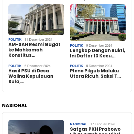
11 Desember 2024
POLITIK
AM-SAH Resmi Gugat
9 Desember 2024
POLITIK
ke Mahkamah
Lengkap Dengan Bukti,
Konstitus…
Ini Daftar 13 Kecu…
6 Desember 2024
5 Desember 2024
POLITIK
POLITIK
Hasil PSU di Desa
Pleno Pilgub Maluku
Waiina Kepulauan
Utara Ricuh, Saksi T…
Sula,…
NASIONAL
17 Februari 2026
NASIONAL
Satgas PKH Prabowo