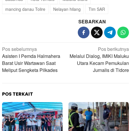
mancing danau Tolire
Nelayan hilang
Tim SAR
SEBARKAN
Navigasi
Pos sebelumnya
Pos berikutnya
pos
Asisten I Pemda Halmahera
Melalui Dialog, IMIKI Maluku
Barat Usir Wartawan Saat
Utara Kecam Pemukulan
Meliput Sengketa Pilkades
Jurnalis di Tidore
POS TERKAIT