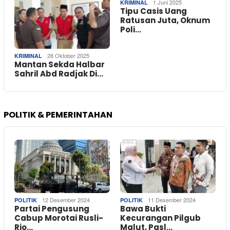
1 Juni 2025
KRIMINAL
Tipu Casis Uang
Ratusan Juta, Oknum
Poli…
28 Oktober 2025
KRIMINAL
Mantan Sekda Halbar
Sahril Abd Radjak Di…
POLITIK & PEMERINTAHAN
12 Desember 2024
11 Desember 2024
POLITIK
POLITIK
Partai Pengusung
Bawa Bukti
Cabup Morotai Rusli-
Kecurangan Pilgub
Rio…
Malut, Pasl…