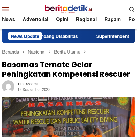
Loncat
Menu
ke
Mobile
konten
News
Advertorial
Opini
Regional
Ragam
Poli
dang Disabilitas
News Update
Superintendent NHM Berbagi Wawasa
Beranda
Nasional
Berita Utama
Basarnas Ternate Gelar
Peningkatan Kompetensi Rescuer
Tim Redaksi
12 September 2022