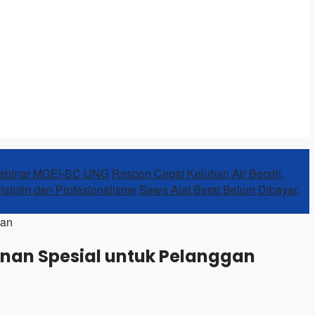
Webinar MGEI-SC UNG
Respon Cepat Keluhan Air Bersih,
Disiplin dan Profesionalisme
Sewa Alat Berat Belum Dibayar,
gan
nan Spesial untuk Pelanggan