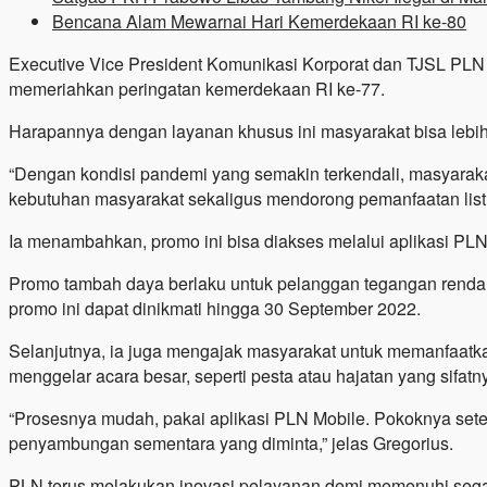
Bencana Alam Mewarnai Hari Kemerdekaan RI ke-80
Executive Vice President Komunikasi Korporat dan TJSL PLN
memeriahkan peringatan kemerdekaan RI ke-77.
Harapannya dengan layanan khusus ini masyarakat bisa lebi
“Dengan kondisi pandemi yang semakin terkendali, masyarak
kebutuhan masyarakat sekaligus mendorong pemanfaatan listri
Ia menambahkan, promo ini bisa diakses melalui aplika
Promo tambah daya berlaku untuk pelanggan tegangan rendah
promo ini dapat dinikmati hingga 30 September 2022.
Selanjutnya, ia juga mengajak masyarakat untuk memanfaat
menggelar acara besar, seperti pesta atau hajatan yang sifat
“Prosesnya mudah, pakai aplikasi PLN Mobile. Pokoknya set
penyambungan sementara yang diminta,” jelas Gregorius.
PLN terus melakukan inovasi pelayanan demi memenuhi segala