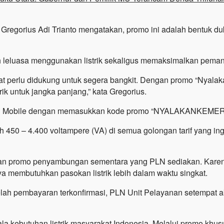
 Gregorius Adi Trianto mengatakan, promo ini adalah bentuk 
h leluasa menggunakan listrik sekaligus memaksimalkan peman
at perlu didukung untuk segera bangkit. Dengan promo “Nyal
k untuk jangka panjang,” kata Gregorius.
si PLN Mobile dengan memasukkan kode promo “NYALAKANKEM
 450 – 4.400 voltampere (VA) di semua golongan tarif yang i
kan promo penyambungan sementara yang PLN sediakan. Karen
nya membutuhkan pasokan listrik lebih dalam waktu singkat.
elah pembayaran terkonfirmasi, PLN Unit Pelayanan setempat 
 kebutuhan listrik masyarakat Indonesia. Melalui promo khus