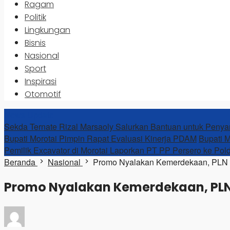
Ragam
Politik
Lingkungan
Bisnis
Nasional
Sport
Inspirasi
Otomotif
News Update
Sekda Ternate Rizal Marsaoly Salurkan Bantuan untuk Penya
Bupati Morotai Pimpin Rapat Evaluasi Kinerja PDAM
Bupati M
Pemilik Excavator di Morotai Laporkan PT PP Persero ke Pol
Beranda
Nasional
Promo Nyalakan Kemerdekaan, PLN B
Promo Nyalakan Kemerdekaan, PLN 