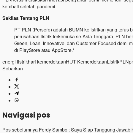
kembali setelah pandemi.
Sekilas Tentang PLN
PT PLN (Persero) adalah BUMN kelistrikan yang terus b
perusahaan listrik terkemuka se-Asia Tenggara, PLN b
Green, Lean, Innovative, dan Customer Focused demi me
di PlayStore atau AppStore.*
energi listrik
hari kemerdekaan
HUT Kemerdekaan
Listrik
PLN
p
Sebarkan
Navigasi pos
Pos sebelumnya
Ferdy Sambo : Saya Siap Tanggung Jawab k