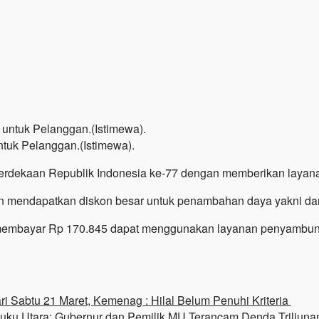
tuk Pelanggan.(Istimewa).
rdekaan Republik Indonesia ke-77 dengan memberikan layana
 mendapatkan diskon besar untuk penambahan daya yakni dar
mbayar Rp 170.845 dapat menggunakan layanan penyambunga
ari Sabtu 21 Maret, Kemenag : Hilal Belum Penuhi Kriteria
uku Utara: Gubernur dan Pemilik MU Terancam Denda Triliuna