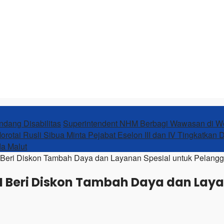
ndang Disabilitas
Superintendent NHM Berbagi Wawasan di 
orotai Rusli Sibua Minta Pejabat Eselon III dan IV Tingkatkan 
da Malut
eri Diskon Tambah Daya dan Layanan Spesial untuk Pelang
Beri Diskon Tambah Daya dan Laya