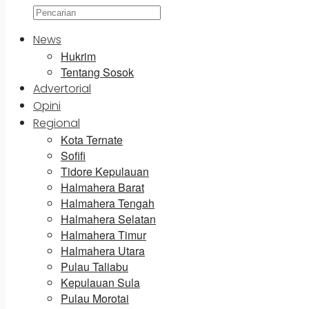
News
Hukrim
Tentang Sosok
Advertorial
Opini
Regional
Kota Ternate
Sofifi
Tidore Kepulauan
Halmahera Barat
Halmahera Tengah
Halmahera Selatan
Halmahera Timur
Halmahera Utara
Pulau Taliabu
Kepulauan Sula
Pulau Morotai