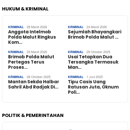
HUKUM & KRIMINAL
28 Maret 2026
24 Maret 2026
KRIMINAL
KRIMINAL
Anggota Intelmob
Sejumlah Bhayangkari
Polda Malut Ringkus
Brimob Polda Malut …
Kom…
23 Maret 2026
29 Oktober 2025
KRIMINAL
KRIMINAL
Brimob Polda Malut
Usai Tetapkan Dua
Pertegas Terus
Tersangka Termasuk
Proses…
Man…
28 Oktober 2025
1 Juni 2025
KRIMINAL
KRIMINAL
Mantan Sekda Halbar
Tipu Casis Uang
Sahril Abd Radjak Di…
Ratusan Juta, Oknum
Poli…
POLITIK & PEMERINTAHAN