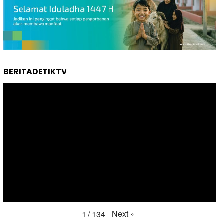
BERITADETIKTV
Next
»
1
/
134