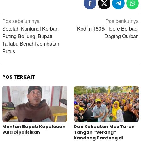
Navigasi
Pos sebelumnya
Pos berikutnya
pos
Setelah Kunjungi Korban
Kodim 1505/Tidore Berbagi
Puting Beliung, Bupati
Daging Qurban
Taliabu Benahi Jembatan
Putus
POS TERKAIT
Mantan Bupati Kepulauan
Dua Kekuatan Mus Turun
Sula Dipolisikan
Tangan “Serang”
Kandang Banteng di