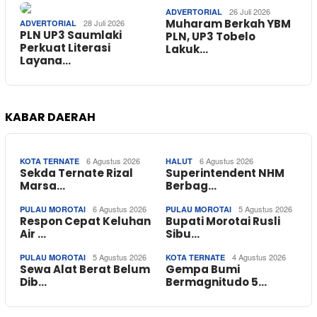
26 Juli 2026
ADVERTORIAL
Muharam Berkah YBM
28 Juli 2026
ADVERTORIAL
PLN UP3 Saumlaki
PLN, UP3 Tobelo
Perkuat Literasi
Lakuk…
Layana…
KABAR DAERAH
6 Agustus 2026
6 Agustus 2026
KOTA TERNATE
HALUT
Sekda Ternate Rizal
Superintendent NHM
Marsa…
Berbag…
6 Agustus 2026
5 Agustus 2026
PULAU MOROTAI
PULAU MOROTAI
Respon Cepat Keluhan
Bupati Morotai Rusli
Air …
Sibu…
5 Agustus 2026
4 Agustus 2026
PULAU MOROTAI
KOTA TERNATE
Sewa Alat Berat Belum
Gempa Bumi
Dib…
Bermagnitudo 5…