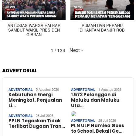
ANTUSIAS WARGA HALBAR
RUMAH DAN PERAHU
SAMBUT WAKIL PRESIDEN
DIHANTAM BANJIR ROB
GIBRAN
Next
»
1
/
134
ADVERTORIAL
5 Agustus 2026
1 Agustus 2026
ADVERTORIAL
ADVERTORIAL
Kebutuhan Energi
1.572 Pelanggan di
Meningkat, Penjualan
Maluku dan Maluku
Li…
Uta…
28 Juli 2026
ADVERTORIAL
PPLN Tegaskan Tidak
28 Juli 2026
ADVERTORIAL
PLN ULP Namlea Goes
Terlibat Dugaan Tran…
to School, Bekali Ge…