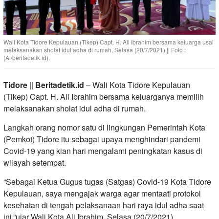
Wali Kota Tidore Kepulauan (Tikep) Capt. H. Ali Ibrahim bersama keluarga usai
melaksanakan sholat idul adha di rumah, Selasa (20/7/2021).|| Foto :
(Al/beritadetik.id).
Tidore
||
Beritadetik.id
– Wali Kota Tidore Kepulauan
(Tikep) Capt. H. Ali Ibrahim bersama keluarganya memilih
melaksanakan sholat idul adha di rumah.
Langkah orang nomor satu di lingkungan Pemerintah Kota
(Pemkot) Tidore itu sebagai upaya menghindari pandemi
Covid-19 yang kian hari mengalami peningkatan kasus di
wilayah setempat.
“Sebagai Ketua Gugus tugas (Satgas) Covid-19 Kota Tidore
Kepulauan, saya mengajak warga agar mentaati protokol
kesehatan di tengah pelaksanaan hari raya idul adha saat
ini,”ujar Wali Kota Ali Ibrahim, Selasa (20/7/2021).