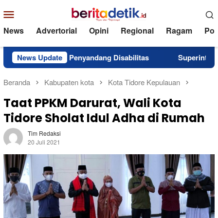
Loncat
Menu
ke
Mobile
konten
News
Advertorial
Opini
Regional
Ragam
Poli
an untuk Penyandang Disabilitas
News Update
Superintendent NHM B
Beranda
Kabupaten kota
Kota Tidore Kepulauan
Taat PPKM Darurat, Wali Kota
Tidore Sholat Idul Adha di Rumah
Tim Redaksi
20 Juli 2021