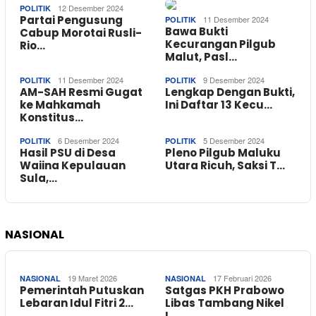
12 Desember 2024
POLITIK
Partai Pengusung
11 Desember 2024
POLITIK
Bawa Bukti
Cabup Morotai Rusli-
Kecurangan Pilgub
Rio…
Malut, Pasl…
11 Desember 2024
9 Desember 2024
POLITIK
POLITIK
AM-SAH Resmi Gugat
Lengkap Dengan Bukti,
ke Mahkamah
Ini Daftar 13 Kecu…
Konstitus…
6 Desember 2024
5 Desember 2024
POLITIK
POLITIK
Hasil PSU di Desa
Pleno Pilgub Maluku
Waiina Kepulauan
Utara Ricuh, Saksi T…
Sula,…
NASIONAL
19 Maret 2026
17 Februari 2026
NASIONAL
NASIONAL
Pemerintah Putuskan
Satgas PKH Prabowo
Lebaran Idul Fitri 2…
Libas Tambang Nikel
I…