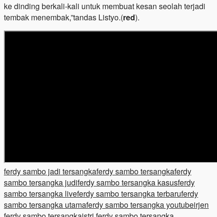
ke dinding berkali-kali untuk membuat kesan seolah terjadi
tembak menembak,”tandas Listyo.(
red
).
ferdy sambo jadi tersangka
ferdy sambo tersangka
ferdy
sambo tersangka judi
ferdy sambo tersangka kasus
ferdy
sambo tersangka live
ferdy sambo tersangka terbaru
ferdy
sambo tersangka utama
ferdy sambo tersangka youtube
irjen
ferdy sambo tersangka
istri ferdy sambo tersangka