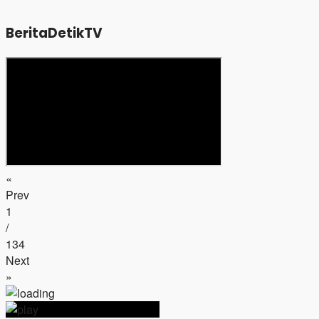
BeritaDetikTV
«
Prev
1
/
134
Next
»