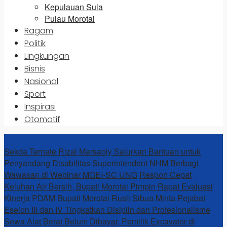
Kepulauan Sula
Pulau Morotai
Ragam
Politik
Lingkungan
Bisnis
Nasional
Sport
Inspirasi
Otomotif
News Update
Sekda Ternate Rizal Marsaoly Salurkan Bantuan untuk
Penyandang Disabilitas
Superintendent NHM Berbagi
Wawasan di Webinar MGEI-SC UNG
Respon Cepat
Keluhan Air Bersih, Bupati Morotai Pimpin Rapat Evaluasi
Kinerja PDAM
Bupati Morotai Rusli Sibua Minta Pejabat
Eselon III dan IV Tingkatkan Disiplin dan Profesionalisme
Sewa Alat Berat Belum Dibayar, Pemilik Excavator di