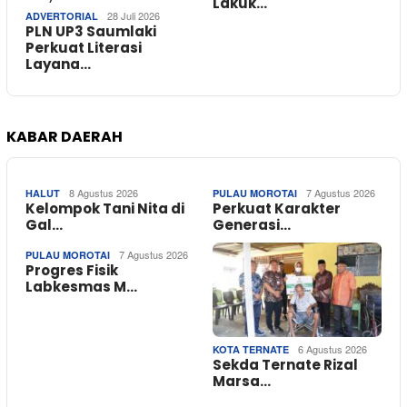
Lakuk…
28 Juli 2026
ADVERTORIAL
PLN UP3 Saumlaki
Perkuat Literasi
Layana…
KABAR DAERAH
8 Agustus 2026
7 Agustus 2026
HALUT
PULAU MOROTAI
Kelompok Tani Nita di
Perkuat Karakter
Gal…
Generasi…
7 Agustus 2026
PULAU MOROTAI
Progres Fisik
Labkesmas M…
6 Agustus 2026
KOTA TERNATE
Sekda Ternate Rizal
Marsa…