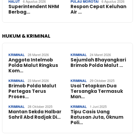
6 Agustus 2026
6 Agustus 2026
HALUT
PULAU MOROTAI
Superintendent NHM
Respon Cepat Keluhan
Berbag…
Air …
HUKUM & KRIMINAL
28 Maret 2026
24 Maret 2026
KRIMINAL
KRIMINAL
Anggota Intelmob
Sejumlah Bhayangkari
Polda Malut Ringkus
Brimob Polda Malut …
Kom…
23 Maret 2026
29 Oktober 2025
KRIMINAL
KRIMINAL
Brimob Polda Malut
Usai Tetapkan Dua
Pertegas Terus
Tersangka Termasuk
Proses…
Man…
28 Oktober 2025
1 Juni 2025
KRIMINAL
KRIMINAL
Mantan Sekda Halbar
Tipu Casis Uang
Sahril Abd Radjak Di…
Ratusan Juta, Oknum
Poli…