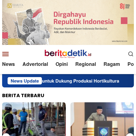
Loncat
ke
konten
Menu
Mobile
News
Advertorial
Opini
Regional
Ragam
Poli
ima Traktor untuk Dukung Produksi Hortikultura
News Update
Perkuat 
BERITA TERBARU