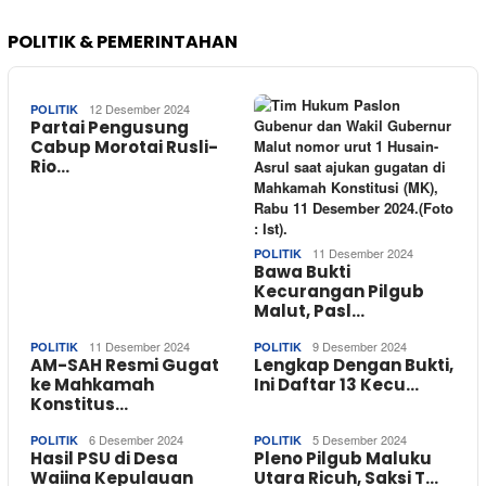
POLITIK & PEMERINTAHAN
12 Desember 2024
POLITIK
Partai Pengusung
Cabup Morotai Rusli-
Rio…
11 Desember 2024
POLITIK
Bawa Bukti
Kecurangan Pilgub
Malut, Pasl…
11 Desember 2024
9 Desember 2024
POLITIK
POLITIK
AM-SAH Resmi Gugat
Lengkap Dengan Bukti,
ke Mahkamah
Ini Daftar 13 Kecu…
Konstitus…
6 Desember 2024
5 Desember 2024
POLITIK
POLITIK
Hasil PSU di Desa
Pleno Pilgub Maluku
Waiina Kepulauan
Utara Ricuh, Saksi T…