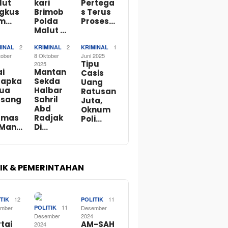
lut
kari
Pertega
ngkus
Brimob
s Terus
m…
Polda
Proses…
Malut …
2
2
1
MINAL
KRIMINAL
KRIMINAL
tober
8 Oktober
Juni 2025
Tipu
2025
ai
Mantan
Casis
tapka
Sekda
Uang
Dua
Halbar
Ratusan
rsang
Sahril
Juta,
Abd
Oknum
rmas
Radjak
Poli…
 Man…
Di…
TIK & PEMERINTAHAN
12
11
TIK
POLITIK
11
mber
POLITIK
Desember
Desember
2024
tai
AM-SAH
2024