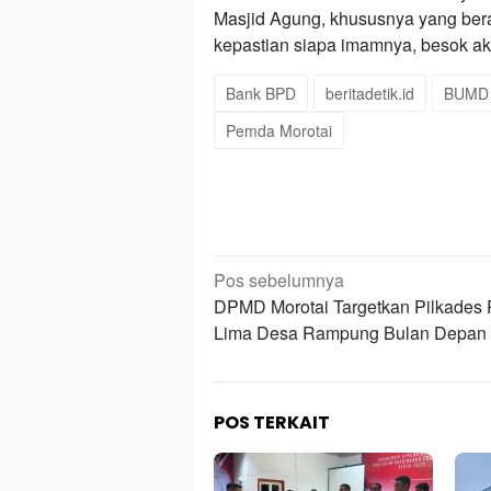
Masjid Agung, khususnya yang bera
kepastian siapa imamnya, besok aka
Bank BPD
beritadetik.id
BUMD
Pemda Morotai
Navigasi
Pos sebelumnya
pos
DPMD Morotai Targetkan Pilkades
Lima Desa Rampung Bulan Depan
POS TERKAIT