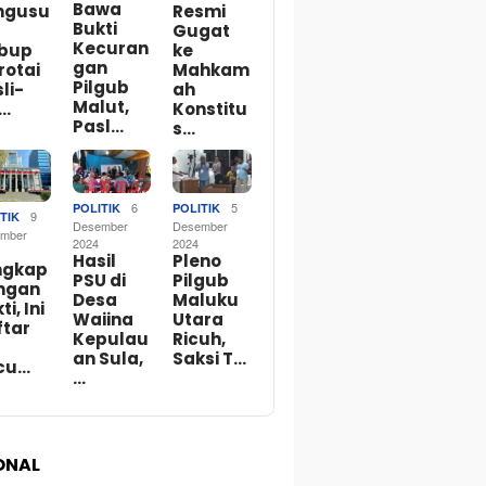
Bawa
ngusu
Resmi
Bukti
Gugat
Kecuran
bup
ke
gan
rotai
Mahkam
Pilgub
li-
ah
Malut,
o…
Konstitu
Pasl…
s…
6
5
POLITIK
POLITIK
9
TIK
Desember
Desember
mber
2024
2024
Hasil
Pleno
ngkap
PSU di
Pilgub
ngan
Desa
Maluku
ti, Ini
Waiina
Utara
ftar
Kepulau
Ricuh,
an Sula,
Saksi T…
cu…
…
ONAL