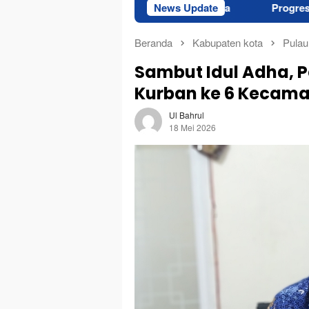
i Empat Pilar bagi Paskibraka
News Update
Progres Fisik Labkesmas
Beranda
Kabupaten kota
Pulau
Sambut Idul Adha, P
Kurban ke 6 Kecam
Ul Bahrul
18 Mei 2026