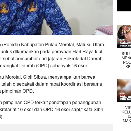
 (Pemda) Kabupaten Pulau Morotai, Maluku Utara,
untuk dikurbankan pada perayaan Hari Raya Idul
SUL
MEN
rsebut bersumber dari jajaran Sekretariat Daerah
POL
Perangkat Daerah (OPD) sebanyak 16 ekor.
KE
au Morotai, Sibli Sibua, menyampaikan bahwa
telah disepakati dalam rapat koordinasi bersama
ra pimpinan OPD.
dan pimpinan OPD terkait penetapan penangguhan
VI
etariat 10 ekor dan OPD 16 ekor sapi,” kata Sibli
KEL
).
D
MAK