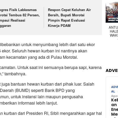
ogres Fisik Labkesmas
Respon Cepat Keluhan Air
rotai Tembus 82 Persen,
Bersih, Bupati Morotai
mpaui Realisasi
Pimpin Rapat Evaluasi
ggaran
Kinerja PDAM
ANTU
HAL
WAK
ibebankan untuk menyumbang lebih dari satu ekor
 ekor. Seluruh hewan kurban ini nantinya akan
nam kecamatan yang ada di Pulau Morotai.
ecamatan. Untuk saat ini semuanya berupa sapi, karena
ADVE
n,” tambahnya.
t juga bantuan hewan kurban dari pihak luar. Salah
ADV
 Daerah (BUMD) seperti Bank BPD yang
AL
mun, untuk instansi lain maupun pengusaha
Agus
Ke
berikan informasi lebih lanjut.
an
Ene
an kurban dari Presiden RI, Sibli mengarahkan agar hal
Me