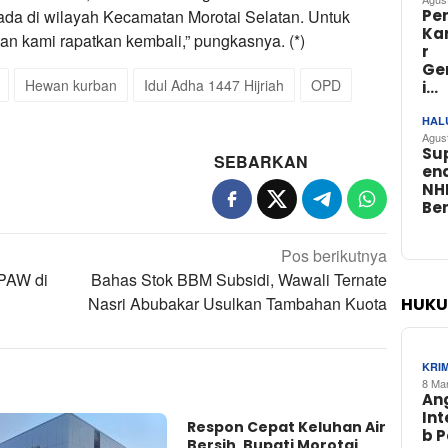
da di wilayah Kecamatan Morotai Selatan. Untuk
Pe
Ka
n kami rapatkan kembali,” pungkasnya. (*)
r
Ge
Hewan kurban
Idul Adha 1447 Hijriah
OPD
i…
HAL
Agus
Su
SEBARKAN
en
NH
Be
Pos berikutnya
 PAW di
Bahas Stok BBM Subsidi, Wawali Ternate
Nasri Abubakar Usulkan Tambahan Kuota
HUKU
KRI
8 Ma
An
In
Respon Cepat Keluhan Air
b 
Bersih, Bupati Morotai