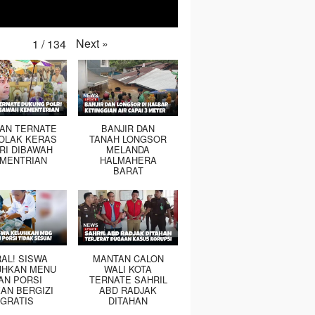
Next
»
1
/
134
TAN TERNATE
BANJIR DAN
OLAK KERAS
TANAH LONGSOR
RI DIBAWAH
MELANDA
MENTRIAN
HALMAHERA
BARAT
RAL! SISWA
MANTAN CALON
UHKAN MENU
WALI KOTA
AN PORSI
TERNATE SAHRIL
AN BERGIZI
ABD RADJAK
GRATIS
DITAHAN