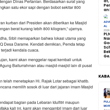
at,
 dengan Dinas Pertanian. Berdasarkan surat yang
Pe
gkan satu ekor sapi dengan bobot sekitar 800
an 
wan kurban dari Presiden akan diberikan ke Masjid
ADV
AL
engan berat kurang lebih 800 kilogram,” ujarnya.
2026
PL
Adha, Sibli memaparkan bahwa lokasi utama yang
Na
Go
Q Desa Darame. Kendati demikian, Pemda tetap
Sch
terjadi kendala cuaca.
Bek
Ge
hujan, kami akan menggelar rapat kembali untuk
 Agung Baiturrahman atau masjid-masjid lain di pusat
KABA
an telah menetapkan Hi. Rajak Lotar sebagai khatib.
cana memilih sosok di luar dari jajaran imam Masjid
ndapat bagian pada Lebaran Idulfitri maupun
PUL
MOR
aka kali ini, kami akan mengambil imam dari luar
Agus