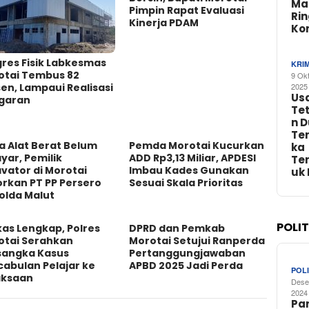
Ma
Pimpin Rapat Evaluasi
Ri
Kinerja PDAM
Ko
res Fisik Labkesmas
KRI
otai Tembus 82
9 Ok
en, Lampaui Realisasi
2025
Us
garan
Te
n 
Te
a Alat Berat Belum
Pemda Morotai Kucurkan
ka
yar, Pemilik
ADD Rp3,13 Miliar, APDESI
Te
vator di Morotai
Imbau Kades Gunakan
uk
rkan PT PP Persero
Sesuai Skala Prioritas
olda Malut
POLI
as Lengkap, Polres
DPRD dan Pemkab
otai Serahkan
Morotai Setujui Ranperda
sangka Kasus
Pertanggungjawaban
abulan Pelajar ke
APBD 2025 Jadi Perda
POLI
aksaan
Dese
2024
Par