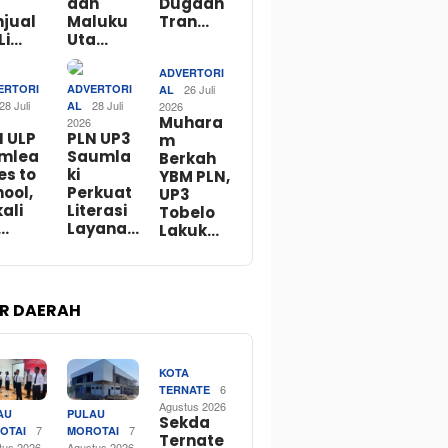
dan
Dugaan
njual
Maluku
Tran…
Li…
Uta…
ADVERTORI
ERTORI
ADVERTORI
26 Juli
AL
28 Juli
28 Juli
AL
2026
Muhara
2026
N ULP
PLN UP3
m
mlea
Saumla
Berkah
es to
ki
YBM PLN,
ool,
Perkuat
UP3
ali
Literasi
Tobelo
…
Layana…
Lakuk…
R DAERAH
KOTA
6
TERNATE
Agustus 2026
AU
PULAU
Sekda
7
7
OTAI
MOROTAI
Ternate
tus 2026
Agustus 2026