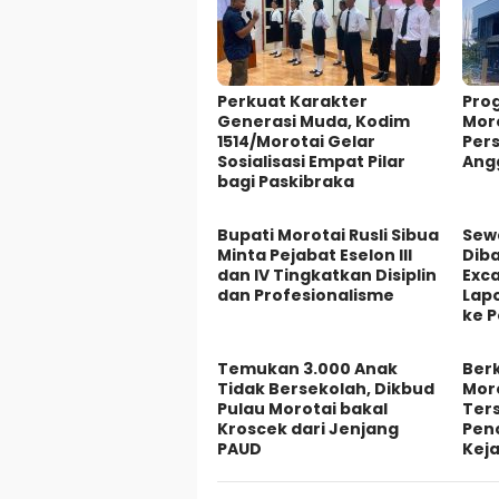
Perkuat Karakter
Prog
Generasi Muda, Kodim
Mor
1514/Morotai Gelar
Pers
Sosialisasi Empat Pilar
Ang
bagi Paskibraka
Bupati Morotai Rusli Sibua
Sew
Minta Pejabat Eselon III
Diba
dan IV Tingkatkan Disiplin
Exca
dan Profesionalisme
Lapo
ke P
Temukan 3.000 Anak
Berk
Tidak Bersekolah, Dikbud
Mor
Pulau Morotai bakal
Ter
Kroscek dari Jenjang
Penc
PAUD
Kej