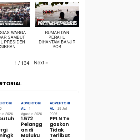
SIAS WARGA
RUMAH DAN
BAR SAMBUT
PERAHU
IL PRESIDEN
DIHANTAM BANJIR
GIBRAN
ROB
Next
»
1
/
134
RTORIAL
ERTORI
ADVERTORI
ADVERTORI
5
1
28 Juli
AL
AL
tus 2026
Agustus 2026
2026
butuh
1.572
PPLN Te
Pelangg
gaskan
rgi
an di
Tidak
ningk
Maluku
Terlibat