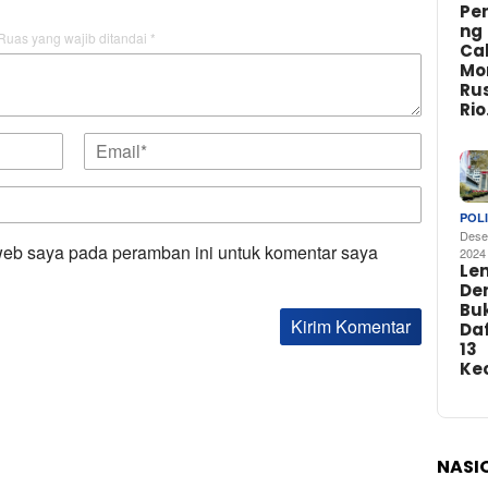
Pe
ng
Ruas yang wajib ditandai
*
Ca
Mo
Rus
Ri
POLI
Dese
web saya pada peramban ini untuk komentar saya
2024
Le
De
Buk
Da
13
Ke
NASI