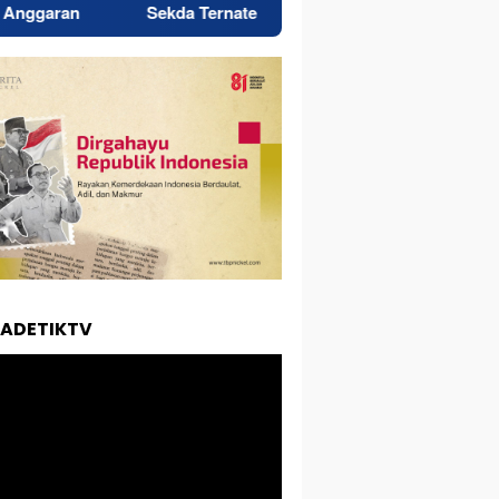
Sekda Ternate Rizal Marsaoly Salurkan Bantuan untuk Penyand
TADETIKTV