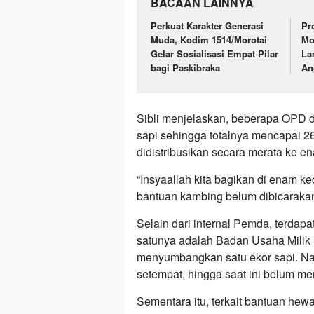
BACAAN LAINNYA
Perkuat Karakter Generasi
Pr
Muda, Kodim 1514/Morotai
Mo
Gelar Sosialisasi Empat Pilar
La
bagi Paskibraka
An
Sibli menjelaskan, beberapa OPD d
sapi sehingga totalnya mencapai 26
didistribusikan secara merata ke e
“Insyaallah kita bagikan di enam k
bantuan kambing belum dibicaraka
Selain dari internal Pemda, terdapa
satunya adalah Badan Usaha Milik
menyumbangkan satu ekor sapi. Na
setempat, hingga saat ini belum mem
Sementara itu, terkait bantuan hew