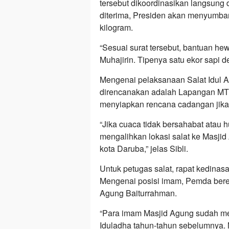
tersebut dikoordinasikan langsung
diterima, Presiden akan menyumban
kilogram.
“Sesuai surat tersebut, bantuan he
Muhajirin. Tipenya satu ekor sapi d
​Mengenai pelaksanaan Salat Idul 
direncanakan adalah Lapangan MT
menyiapkan rencana cadangan jika 
“Jika cuaca tidak bersahabat atau 
mengalihkan lokasi salat ke Masjid
kota Daruba,” jelas Sibli.
Untuk petugas salat, rapat kedinas
Mengenai posisi imam, Pemda beren
Agung Baiturrahman.
“Para imam Masjid Agung sudah me
Iduladha tahun-tahun sebelumnya. M