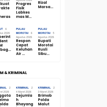
Rizal
rkuat
Progres
Marsa…
rakte
Fisik
Labkes
neras
mas M…
6
UT
PULAU
PULAU
tus 2026
6
5
MOROTAI
MOROTAI
perint
Agustus 2026
Agustus 2026
Respon
Bupati
dent
Cepat
Morotai
M
Keluhan
Rusli
rbag…
Air …
Sibu…
M & KRIMINAL
2
2
2
MINAL
KRIMINAL
KRIMINAL
ret 2026
4 Maret 2026
3 Maret 2026
ggota
Sejumla
Brimob
telmo
h
Polda
Polda
Bhayang
Malut