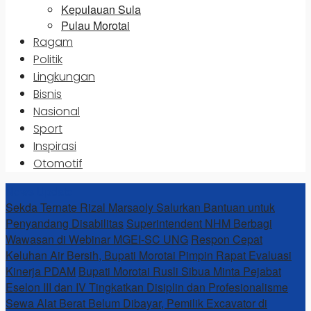
Kepulauan Sula
Pulau Morotai
Ragam
Politik
Lingkungan
Bisnis
Nasional
Sport
Inspirasi
Otomotif
News Update
Sekda Ternate Rizal Marsaoly Salurkan Bantuan untuk
Penyandang Disabilitas
Superintendent NHM Berbagi
Wawasan di Webinar MGEI-SC UNG
Respon Cepat
Keluhan Air Bersih, Bupati Morotai Pimpin Rapat Evaluasi
Kinerja PDAM
Bupati Morotai Rusli Sibua Minta Pejabat
Eselon III dan IV Tingkatkan Disiplin dan Profesionalisme
Sewa Alat Berat Belum Dibayar, Pemilik Excavator di