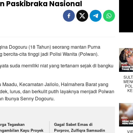
n Paskibraka Nasional
ina Dogouru (18 Tahun) seorang mantan Purna
bercita-cita tinggi jadi Polisi Wanita (Polwan).
nyata suda memiliki niat yang tertanam sejak di bangku
SUL
MEN
 Maadu, Kecamatan Jailolo, Halmahera Barat yang
POL
KE
dek, lurus, dan berkulit putih layaknya menjadi Polwan
gkan Ibunya Senny Dogouru.
rga Tegaskan
Gagal Sabet Emas di
ngambilan Kayu Proyek
Porprov, Zulfiqra Samsudin
VI