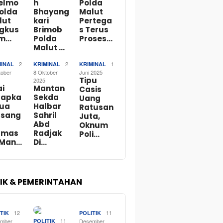
telmo
h
Polda
Polda
Bhayang
Malut
lut
kari
Pertega
ngkus
Brimob
s Terus
m…
Polda
Proses…
Malut …
2
2
1
MINAL
KRIMINAL
KRIMINAL
tober
8 Oktober
Juni 2025
Tipu
2025
ai
Mantan
Casis
tapka
Sekda
Uang
Dua
Halbar
Ratusan
rsang
Sahril
Juta,
Abd
Oknum
rmas
Radjak
Poli…
 Man…
Di…
TIK & PEMERINTAHAN
12
11
TIK
POLITIK
11
mber
POLITIK
Desember