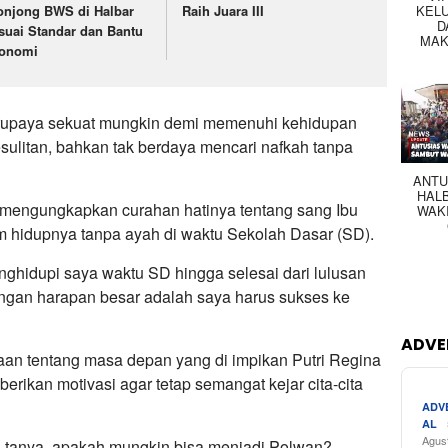
onjong BWS di Halbar
Raih Juara III
KEL
D
suai Standar dan Bantu
MAK
onomi
erupaya sekuat mungkin demi memenuhi kehidupan
sulitan, bahkan tak berdaya mencari nafkah tanpa
ANTU
HAL
a mengungkapkan curahan hatinya tentang sang Ibu
WAK
m hidupnya tanpa ayah di waktu Sekolah Dasar (SD).
enghidupi saya waktu SD hingga selesai dari lulusan
ngan harapan besar adalah saya harus sukses ke
ADVE
aan tentang masa depan yang di impikan Putri Regina
berikan motivasi agar tetap semangat kejar cita-cita
ADV
AL
Agus
nya-tanya, apakah mungkin bisa menjadi Polwan?.