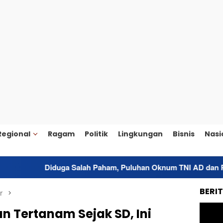
Regional
Ragam
Politik
Lingkungan
Bisnis
Nasi
duga Salah Paham, Puluhan Oknum TNI AD dan Polisi di Morotai
BERI
r
an Tertanam Sejak SD, Ini