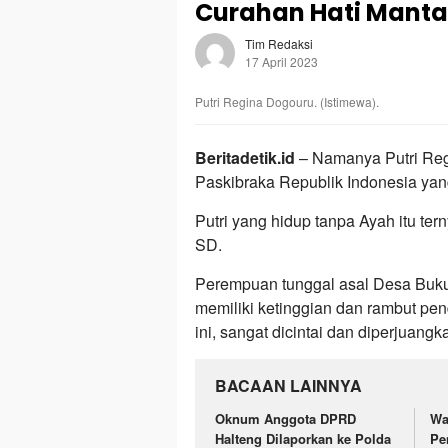
Curahan Hati Manta
Tim Redaksi
17 April 2023
Putri Regina Dogouru. (Istimewa).
Beritadetik.id
– Namanya Putri Reg
Paskibraka Republik Indonesia yang 
Putri yang hidup tanpa Ayah itu ter
SD.
Perempuan tunggal asal Desa Buku
memiliki ketinggian dan rambut pen
ini, sangat dicintai dan diperjuan
BACAAN LAINNYA
Oknum Anggota DPRD
Wa
Halteng Dilaporkan ke Polda
Pe