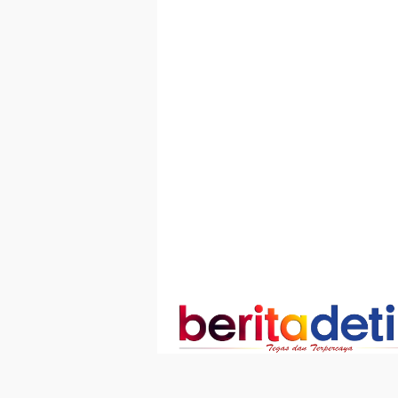
Loncat
ke
konten