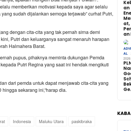
Ke
lalu memberikan motivasi kepada saya agar selalu
an
Ene
 yang sudah dijalankan semoga terjawab” curhat Putri,
Me
at,
Pe
ng dengan cita-cita yang tak pernah sirna demi
an 
 kini, Putri dan keluarganya sangat menaruh harapan
erah Halmahera Barat.
ADV
AL
 pernah pupus, pihaknya meminta dukungan Pemda
2026
PL
epada Putri Regina yang saat ini hendak mengikuti
Na
Go
Sch
ian dari pemda untuk dapat menjawab cita-cita yang
Bek
Ge
hingga sekarang ini,”harap dia.
KABA
rat
Indonesia
Maluku Utara
paskibraka