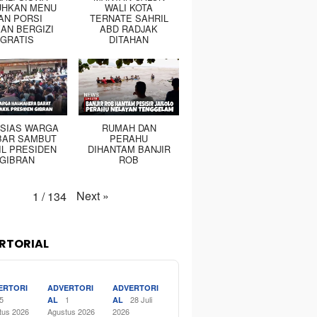
UHKAN MENU
WALI KOTA
AN PORSI
TERNATE SAHRIL
AN BERGIZI
ABD RADJAK
GRATIS
DITAHAN
SIAS WARGA
RUMAH DAN
BAR SAMBUT
PERAHU
IL PRESIDEN
DIHANTAM BANJIR
GIBRAN
ROB
Next
»
1
/
134
RTORIAL
ERTORI
ADVERTORI
ADVERTORI
5
1
28 Juli
AL
AL
tus 2026
Agustus 2026
2026