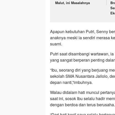
Malut, ini Masalahnya
Br
Se
Ek
Apapun kebutuhan Putri, Senny b
anaknya meski ia sendiri merasa ke
suami.
Putri saat disambangi wartawan, i
yang sangat berperan penting dala
“Ibu, seorang diri yang berjuang m
sekolah SMA Nusantara Jailolo, de
depan nanti,”imbuhnya.
Walau didalam hati muncul pertany
saat ini, sosok Ibu selalu hadir mem
dengan berdoa dan terus berusaha.
“Dari hati kecil saya selalu berta