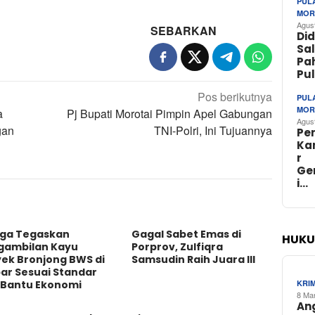
PUL
MOR
Agus
SEBARKAN
Di
Sa
Pa
Pu
Pos berikutnya
PUL
MOR
a
Pj Bupati Morotai Pimpin Apel Gabungan
Agus
gan
TNI-Polri, Ini Tujuannya
Pe
Ka
r
Ge
i…
ga Tegaskan
Gagal Sabet Emas di
HUKU
gambilan Kayu
Porprov, Zulfiqra
yek Bronjong BWS di
Samsudin Raih Juara III
ar Sesuai Standar
 Bantu Ekonomi
KRI
8 Ma
An