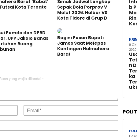
mahera Barat ‘Babat’
Simak Jadwal Lengkap
In
Futsal Kota Ternate
Sepak Bola Porprov V
b 
Malut 2026: Halbar VS
Ma
Kota Tidore di Grup B
Ri
Ko
ui Pemda dan DPRD
Begini Pesan Bupati
ar, UPP Jailolo Bahas
KRI
James Saat Melepas
utuhan Ruang
9 Ok
Kontingen Halmahera
abuhan
2025
Barat
Us
Te
n 
Te
ka
Ruas yang wajib ditandai
*
Te
uk
POLI
POLI
Dese