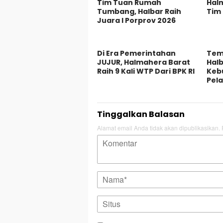
Tim Tuan Rumah
Hal
Tumbang, Halbar Raih
Tim 
Juara I Porprov 2026
Di Era Pemerintahan
Tem
JUJUR, Halmahera Barat
Halb
Raih 9 Kali WTP Dari BPK RI
Keb
Pel
Tinggalkan Balasan
Alamat email Anda tidak akan dipublikasikan.