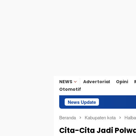
NEWS
Advertorial
Opini
Otomotif
News Update
Di
Beranda
Kabupaten kota
Halba
Cita-Cita Jadi Polw