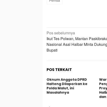
Pemda
Navigasi
Pos sebelumnya
pos
Ikut Tes Polwan, Mantan Paskibrak
Nasional Asal Halbar Minta Dukun
Bupati
POS TERKAIT
Oknum Anggota DPRD
War
Halteng Dilaporkan ke
Pen
Polda Malut, ini
Pro
Masalahnya
Halb
dan