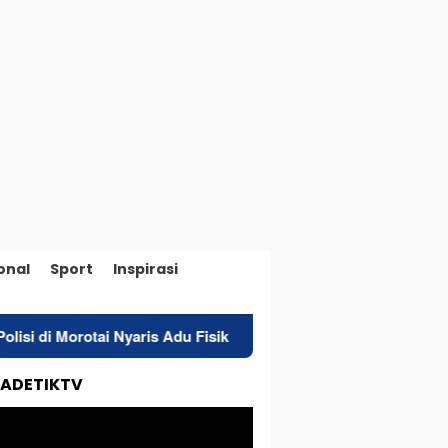
onal
Sport
Inspirasi
 Nyaris Adu Fisik
Salurkan BBM Subsidi 10 Ton, Polres
TADETIKTV