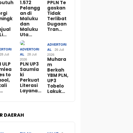
butuh
1.572
PPLN Te
Pelangg
gaskan
rgi
an di
Tidak
ningk
Maluku
Terlibat
dan
Dugaan
njual
Maluku
Tran…
Li…
Uta…
ADVERTORI
ERTORI
ADVERTORI
26 Juli
AL
28 Juli
28 Juli
AL
2026
Muhara
2026
N ULP
PLN UP3
m
mlea
Saumla
Berkah
es to
ki
YBM PLN,
ool,
Perkuat
UP3
ali
Literasi
Tobelo
…
Layana…
Lakuk…
R DAERAH