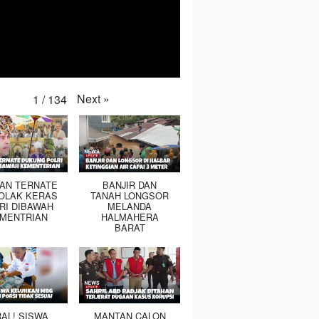
Next
»
1
/
134
TAN TERNATE
BANJIR DAN
OLAK KERAS
TANAH LONGSOR
RI DIBAWAH
MELANDA
MENTRIAN
HALMAHERA
BARAT
RAL! SISWA
MANTAN CALON