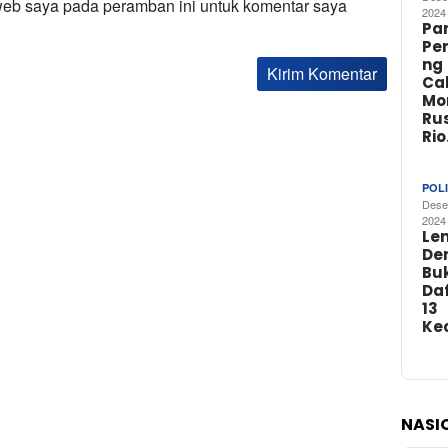
web saya pada peramban ini untuk komentar saya
2024
Par
Pe
ng
Ca
Mo
Rus
Ri
POLI
Dese
2024
Le
De
Buk
Da
13
Ke
NASI