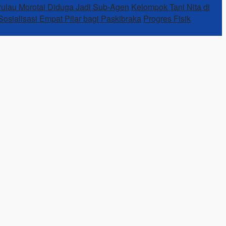
Pulau Morotai Diduga Jadi Sub-Agen
Kelompok Tani Nita di
osialisasi Empat Pilar bagi Paskibraka
Progres Fisik