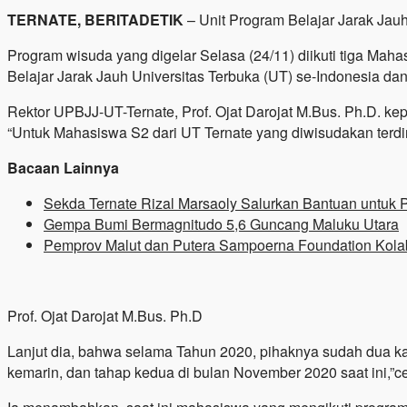
TERNATE, BERITADETIK
– Unit Program Belajar Jarak Jau
Program wisuda yang digelar Selasa (24/11) diikuti tiga M
Belajar Jarak Jauh Universitas Terbuka (UT) se-Indonesia da
Rektor UPBJJ-UT-Ternate, Prof. Ojat Darojat M.Bus. Ph.D. k
“Untuk Mahasiswa S2 dari UT Ternate yang diwisudakan terd
Bacaan Lainnya
Sekda Ternate Rizal Marsaoly Salurkan Bantuan untuk 
Gempa Bumi Bermagnitudo 5,6 Guncang Maluku Utara
Pemprov Malut dan Putera Sampoerna Foundation Kolab
Prof. Ojat Darojat M.Bus. Ph.D
Lanjut dia, bahwa selama Tahun 2020, pihaknya sudah dua 
kemarin, dan tahap kedua di bulan November 2020 saat ini,”c