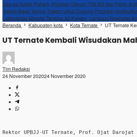
Diduga Salah Paham, Puluhan Oknum TNI AD dan Polisi di Mo
Galela Barat Terima Traktor untuk Dukung Produksi Hortikultu
Labkesmas Morotai Tembus 82 Persen, Lampaui Realisasi A
Beranda
Kabupaten kota
Kota Ternate
UT Ternate Ke
UT Ternate Kembali Wisudakan Mah
Tim Redaksi
24 November 2020
24 November 2020
Rektor UPBJJ-UT Ternate, Prof. Ojat Darojat 