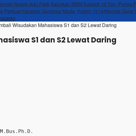
rotai Nyaris Adu Fisik
Salurkan BBM Subsidi 10 Ton, Polres 
ra
Perkuat Karakter Generasi Muda, Kodim 1514/Morotai Gelar S
nggaran
mbali Wisudakan Mahasiswa S1 dan S2 Lewat Daring
asiswa S1 dan S2 Lewat Daring
M.Bus.Ph.D. 