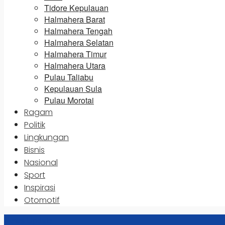
Tidore Kepulauan
Halmahera Barat
Halmahera Tengah
Halmahera Selatan
Halmahera Timur
Halmahera Utara
Pulau Taliabu
Kepulauan Sula
Pulau Morotai
Ragam
Politik
Lingkungan
Bisnis
Nasional
Sport
Inspirasi
Otomotif
News Update