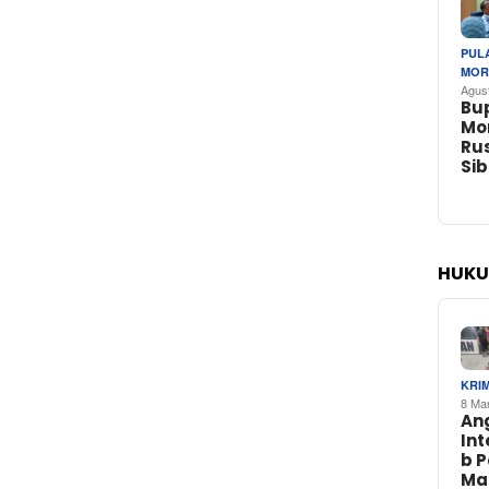
PUL
MOR
Agus
Bu
Mo
Rus
Si
HUKU
KRI
8 Ma
An
In
b 
Ma