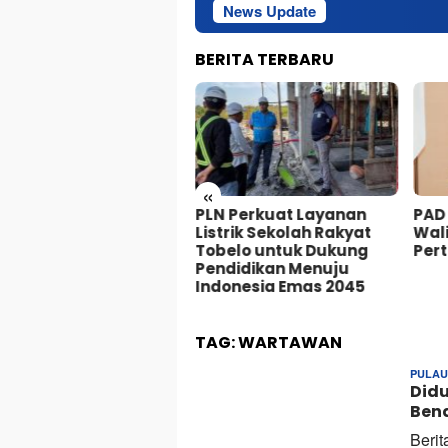
News Update
Sekda T
BERITA TERBARU
«
ka Turnamen Domino
PLN Perkuat Layanan
PAD
rotai 2026, Wabup Rio
Listrik Sekolah Rakyat
Wali
ak Peserta Jaga
Tobelo untuk Dukung
Per
ortivitas dan Dorong
Pendidikan Menuju
sata
Indonesia Emas 2045
TAG:
WARTAWAN
PULAU
Did
Bend
Berit