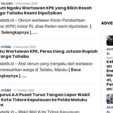
Tim
5 November 2022
 TALIABU
um Ngaku Wartawan KPK yang Bikin Resah
Redaksi
a Taliabu Resmi Dipolisikan
tadetik.id – Oknum wartawan Koran Pemberitaan
ADVE
si (KPK) inisial RL alias Reden resmi dipolisikan.
[
 Selengkapnya ]…..
Tim
2 November 2022
A UTAMA
ADV
ku Wartawan KPK, Peras Uang Jutaan Rupiah
Redaksi
AL
Warga Taliabu
Agus
Ke
adetik.id – Aksi oknum yang mengaku dari wartawan
an
meresahkan warga di Taliabu, Maluku
[ Baca
Ene
Me
ngkapnya ]…..
at,
Pe
an 
Tim
11 Oktober 2022
A UTAMA
urus AJI Pusat Turun Tangan Lapor Wakil
Redaksi
 Kota Tidore Kepulauan ke Polda Maluku
ra
ADV
adetik.id – Wakil Wali Kota Tidore Kepulauan,
AL