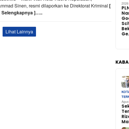
2026
mad Sinen, resmi dilaporkan ke Direktorat Kriminal
[
PL
 Selengkapnya ]…..
Na
Go
Sch
Bek
Lihat Lainnya
Ge
KABA
KOT
TER
Agus
Se
Te
Riz
Ma