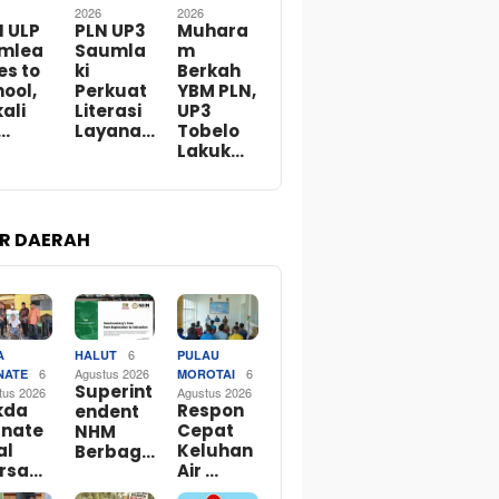
2026
2026
N ULP
PLN UP3
Muhara
mlea
Saumla
m
es to
ki
Berkah
ool,
Perkuat
YBM PLN,
ali
Literasi
UP3
…
Layana…
Tobelo
Lakuk…
R DAERAH
6
A
HALUT
PULAU
6
Agustus 2026
6
NATE
MOROTAI
Superint
tus 2026
Agustus 2026
kda
Respon
endent
rnate
Cepat
NHM
al
Keluhan
Berbag…
rsa…
Air …