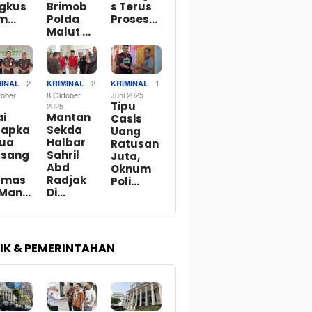
ngkus
Brimob
s Terus
m…
Polda
Proses…
Malut …
2
2
1
MINAL
KRIMINAL
KRIMINAL
tober
8 Oktober
Juni 2025
Tipu
2025
ai
Mantan
Casis
tapka
Sekda
Uang
Dua
Halbar
Ratusan
rsang
Sahril
Juta,
Abd
Oknum
rmas
Radjak
Poli…
 Man…
Di…
TIK & PEMERINTAHAN