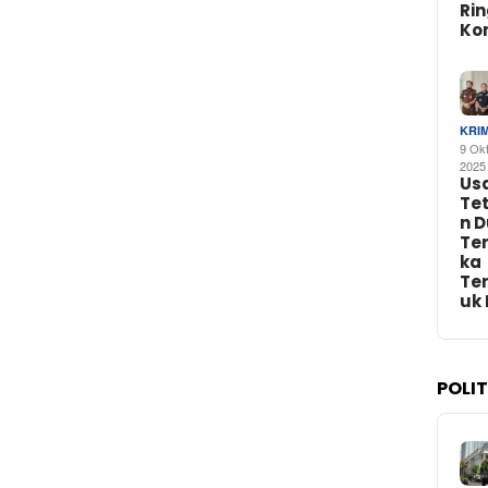
Ri
Ko
KRI
9 Ok
2025
Us
Te
n 
Te
ka
Te
uk
POLI