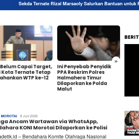
ernate Rizal Marsaoly Salurkan Bantuan untuk Penyandang Disab
BERI
»
 Belum Capai Target,
Ini Penyebab Penyidik
Bupat
 Kota Ternate Tetap
PPA Reskrim Polres
Resp
tahankan WTP ke-12
Halmahera Timur
Masal
Dilaporkan ke Polda
Sepan
Malut
Wosi
Ul
8 Juni 2026
 MOROTAI
uga Ancam Wartawan via WhatsApp,
Bahrul
ahara KONI Morotai Dilaporkan ke Polisi
adetik.id – Bendahara Komite Olahraga Nasional