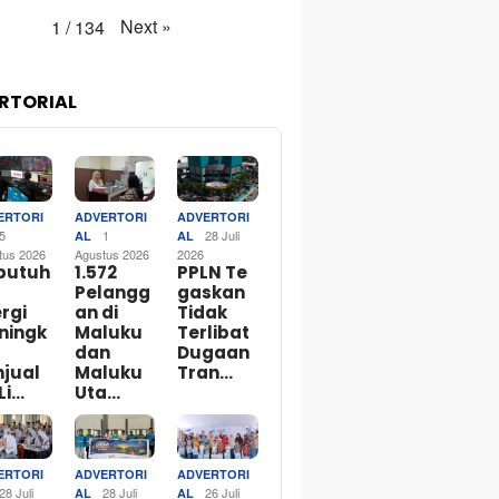
Next
»
1
/
134
RTORIAL
ERTORI
ADVERTORI
ADVERTORI
5
1
28 Juli
AL
AL
tus 2026
Agustus 2026
2026
butuh
1.572
PPLN Te
Pelangg
gaskan
rgi
an di
Tidak
ningk
Maluku
Terlibat
dan
Dugaan
njual
Maluku
Tran…
Li…
Uta…
ERTORI
ADVERTORI
ADVERTORI
28 Juli
28 Juli
26 Juli
AL
AL