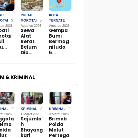
AU
PULAU
KOTA
5
5
4
OTAI
MOROTAI
TERNATE
tus 2026
Agustus 2026
Agustus 2026
pati
Sewa
Gempa
rotai
Alat
Bumi
li
Berat
Bermag
bu…
Belum
nitudo
Dib…
5…
M & KRIMINAL
2
2
2
MINAL
KRIMINAL
KRIMINAL
ret 2026
4 Maret 2026
3 Maret 2026
ggota
Sejumla
Brimob
telmo
h
Polda
Polda
Bhayang
Malut
lut
kari
Pertega