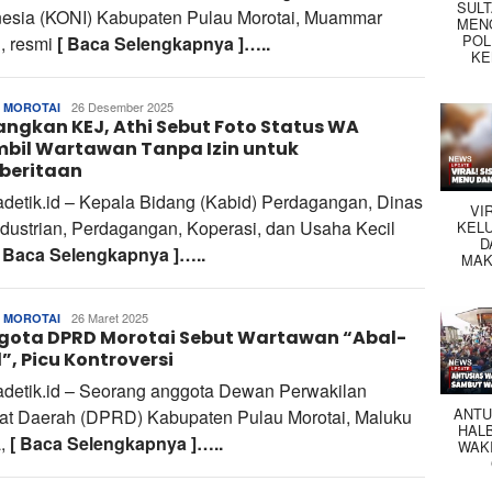
SUL
nesia (KONI) Kabupaten Pulau Morotai, Muammar
MEN
POL
, resmi
[ Baca Selengkapnya ]…..
KE
Ul
26 Desember 2025
 MOROTAI
ngkan KEJ, Athi Sebut Foto Status WA
Bahrul
bil Wartawan Tanpa Izin untuk
beritaan
adetik.id – Kepala Bidang (Kabid) Perdagangan, Dinas
VI
dustrian, Perdagangan, Koperasi, dan Usaha Kecil
KEL
D
[ Baca Selengkapnya ]…..
MAK
Ul
26 Maret 2025
 MOROTAI
gota DPRD Morotai Sebut Wartawan “Abal-
Bahrul
”, Picu Kontroversi
adetik.id – Seorang anggota Dewan Perwakilan
ANTU
at Daerah (DPRD) Kabupaten Pulau Morotai, Maluku
HAL
a,
[ Baca Selengkapnya ]…..
WAK