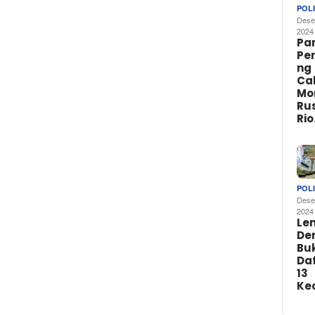
POLI
Dese
2024
Par
Pe
ng
Ca
Mo
Rus
Ri
POLI
Dese
2024
Le
De
Buk
Da
13
Ke