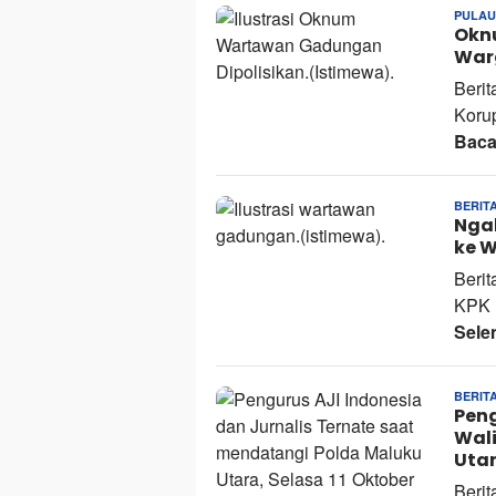
PULAU
Okn
Warg
Beri
Korup
Baca
BERIT
Nga
ke 
Berit
KPK 
Sele
BERIT
Peng
Wali
Uta
Berit