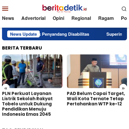
Loncat
Menu
ke
Mobile
konten
News
Advertorial
Opini
Regional
Ragam
Poli
ntuan untuk Penyandang Disabilitas
News Update
Superintendent NH
BERITA TERBARU
«
»
PLN Perkuat Layanan
PAD Belum Capai Target,
Listrik Sekolah Rakyat
Wali Kota Ternate Tetap
Tobelo untuk Dukung
Pertahankan WTP ke-12
Pendidikan Menuju
Indonesia Emas 2045