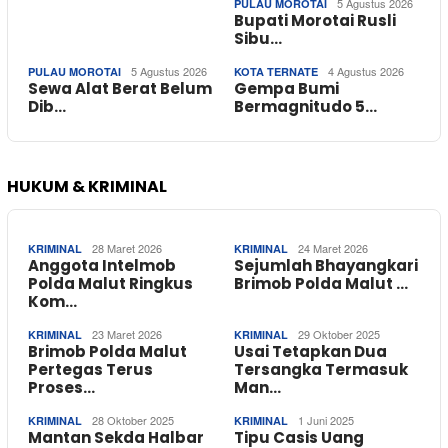
5 Agustus 2026
PULAU MOROTAI
Bupati Morotai Rusli
Sibu…
5 Agustus 2026
4 Agustus 2026
PULAU MOROTAI
KOTA TERNATE
Sewa Alat Berat Belum
Gempa Bumi
Dib…
Bermagnitudo 5…
HUKUM & KRIMINAL
28 Maret 2026
24 Maret 2026
KRIMINAL
KRIMINAL
Anggota Intelmob
Sejumlah Bhayangkari
Polda Malut Ringkus
Brimob Polda Malut …
Kom…
23 Maret 2026
29 Oktober 2025
KRIMINAL
KRIMINAL
Brimob Polda Malut
Usai Tetapkan Dua
Pertegas Terus
Tersangka Termasuk
Proses…
Man…
28 Oktober 2025
1 Juni 2025
KRIMINAL
KRIMINAL
Mantan Sekda Halbar
Tipu Casis Uang