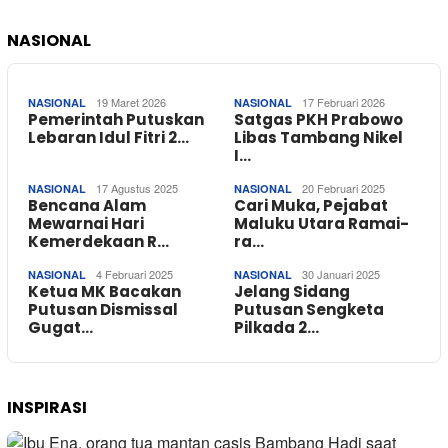
NASIONAL
19 Maret 2026
17 Februari 2026
NASIONAL
NASIONAL
Pemerintah Putuskan
Satgas PKH Prabowo
Lebaran Idul Fitri 2…
Libas Tambang Nikel
I…
17 Agustus 2025
20 Februari 2025
NASIONAL
NASIONAL
Bencana Alam
Cari Muka, Pejabat
Mewarnai Hari
Maluku Utara Ramai-
Kemerdekaan R…
ra…
4 Februari 2025
30 Januari 2025
NASIONAL
NASIONAL
Ketua MK Bacakan
Jelang Sidang
Putusan Dismissal
Putusan Sengketa
Gugat…
Pilkada 2…
INSPIRASI