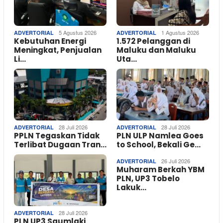
5 Agustus 2026
1 Agustus 2026
ADVERTORIAL
ADVERTORIAL
Kebutuhan Energi
1.572 Pelanggan di
Meningkat, Penjualan
Maluku dan Maluku
Li…
Uta…
28 Juli 2026
28 Juli 2026
ADVERTORIAL
ADVERTORIAL
PPLN Tegaskan Tidak
PLN ULP Namlea Goes
Terlibat Dugaan Tran…
to School, Bekali Ge…
26 Juli 2026
ADVERTORIAL
Muharam Berkah YBM
PLN, UP3 Tobelo
Lakuk…
28 Juli 2026
ADVERTORIAL
PLN UP3 Saumlaki