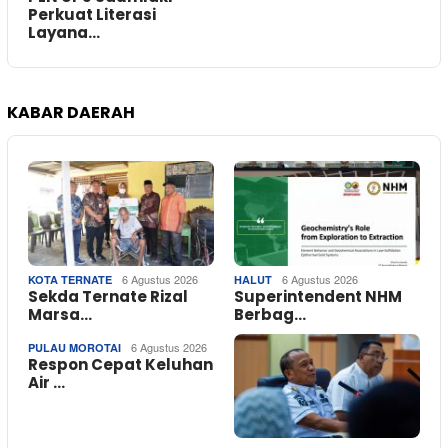
Perkuat Literasi
Layana…
KABAR DAERAH
6 Agustus 2026
6 Agustus 2026
KOTA TERNATE
HALUT
Sekda Ternate Rizal
Superintendent NHM
Marsa…
Berbag…
6 Agustus 2026
PULAU MOROTAI
Respon Cepat Keluhan
Air …