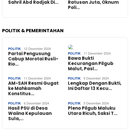
Sahril Abd Radjak Di…
Ratusan Juta, Oknum
Poli…
POLITIK & PEMERINTAHAN
12 Desember 2024
POLITIK
Partai Pengusung
11 Desember 2024
POLITIK
Bawa Bukti
Cabup Morotai Rusli-
Kecurangan Pilgub
Rio…
Malut, Pasl…
11 Desember 2024
9 Desember 2024
POLITIK
POLITIK
AM-SAH Resmi Gugat
Lengkap Dengan Bukti,
ke Mahkamah
Ini Daftar 13 Kecu…
Konstitus…
6 Desember 2024
5 Desember 2024
POLITIK
POLITIK
Hasil PSU di Desa
Pleno Pilgub Maluku
Waiina Kepulauan
Utara Ricuh, Saksi T…
Sula,…