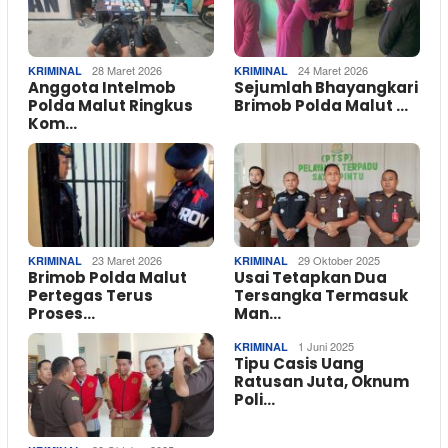
28 Maret 2026
24 Maret 2026
KRIMINAL
KRIMINAL
Anggota Intelmob
Sejumlah Bhayangkari
Polda Malut Ringkus
Brimob Polda Malut …
Kom…
23 Maret 2026
29 Oktober 2025
KRIMINAL
KRIMINAL
Brimob Polda Malut
Usai Tetapkan Dua
Pertegas Terus
Tersangka Termasuk
Proses…
Man…
1 Juni 2025
KRIMINAL
Tipu Casis Uang
Ratusan Juta, Oknum
Poli…