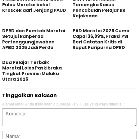
Pulau Morotai bakal
Tersangka Kasus
Kroscek dari Jenjang PAUD
Pencabulan Pelajar ke
Kejaksaan
DPRD dan Pemkab Morotai
PAD Morotai 2025 Cuma
Setujui Ranperda
Capai 36,89%, Fraksi PSI
Pertanggungjawaban
Beri Catatan Kritis di
APBD 2025 Jadi Perda
Rapat Paripurna DPRD
Dua Pelajar Terbaik
Morotai Lolos Paskibraka
Tingkat Provinsi Maluku
Utara 2026
Tinggalkan Balasan
Alamat email Anda tidak akan dipublikasikan.
Ruas yang wajib ditandai
*