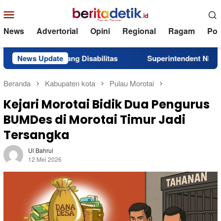
Loncat
Menu
ke
Mobile
konten
News
Advertorial
Opini
Regional
Ragam
Poli
andang Disabilitas
News Update
Superintendent NHM Berbagi Wawa
Beranda
Kabupaten kota
Pulau Morotai
Kejari Morotai Bidik Dua Pengurus
BUMDes di Morotai Timur Jadi
Tersangka
Ul Bahrul
12 Mei 2026