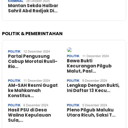
28 Oktober 2025
KRIMINAL
Mantan Sekda Halbar
Sahril Abd Radjak Di…
POLITIK & PEMERINTAHAN
12 Desember 2024
POLITIK
Partai Pengusung
11 Desember 2024
POLITIK
Bawa Bukti
Cabup Morotai Rusli-
Kecurangan Pilgub
Rio…
Malut, Pasl…
11 Desember 2024
9 Desember 2024
POLITIK
POLITIK
AM-SAH Resmi Gugat
Lengkap Dengan Bukti,
ke Mahkamah
Ini Daftar 13 Kecu…
Konstitus…
6 Desember 2024
5 Desember 2024
POLITIK
POLITIK
Hasil PSU di Desa
Pleno Pilgub Maluku
Waiina Kepulauan
Utara Ricuh, Saksi T…
Sula,…