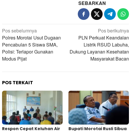
SEBARKAN
Navigasi
Pos sebelumnya
Pos berikutnya
pos
Polres Morotai Usut Dugaan
PLN Perkuat Keandalan
Pencabulan 5 Siswa SMA,
Listrik RSUD Labuha,
Polisi: Terlapor Gunakan
Dukung Layanan Kesehatan
Modus Pijat
Masyarakat Bacan
POS TERKAIT
Respon Cepat Keluhan Air
Bupati Morotai Rusli Sibua