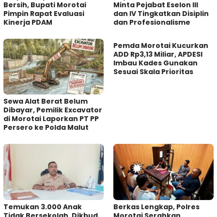
Bersih, Bupati Morotai
Minta Pejabat Eselon III
Pimpin Rapat Evaluasi
dan IV Tingkatkan Disiplin
Kinerja PDAM
dan Profesionalisme
Pemda Morotai Kucurkan
ADD Rp3,13 Miliar, APDESI
Imbau Kades Gunakan
Sesuai Skala Prioritas
Sewa Alat Berat Belum
Dibayar, Pemilik Excavator
di Morotai Laporkan PT PP
Persero ke Polda Malut
Temukan 3.000 Anak
Berkas Lengkap, Polres
Tidak Bersekolah, Dikbud
Morotai Serahkan