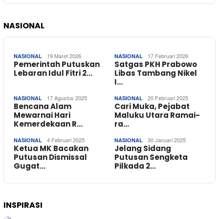
NASIONAL
19 Maret 2026
17 Februari 2026
NASIONAL
NASIONAL
Pemerintah Putuskan
Satgas PKH Prabowo
Lebaran Idul Fitri 2…
Libas Tambang Nikel
I…
17 Agustus 2025
20 Februari 2025
NASIONAL
NASIONAL
Bencana Alam
Cari Muka, Pejabat
Mewarnai Hari
Maluku Utara Ramai-
Kemerdekaan R…
ra…
4 Februari 2025
30 Januari 2025
NASIONAL
NASIONAL
Ketua MK Bacakan
Jelang Sidang
Putusan Dismissal
Putusan Sengketa
Gugat…
Pilkada 2…
INSPIRASI