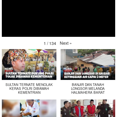
Next
»
1
/
134
SULTAN TERNATE MENOLAK
BANJIR DAN TANAH
KERAS POLRI DIBAWAH
LONGSOR MELANDA
KEMENTRIAN
HALMAHERA BARAT