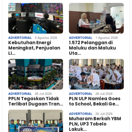
5 Agustus 2026
1 Agustus 2026
ADVERTORIAL
ADVERTORIAL
Kebutuhan Energi
1.572 Pelanggan di
Meningkat, Penjualan
Maluku dan Maluku
Li…
Uta…
28 Juli 2026
28 Juli 2026
ADVERTORIAL
ADVERTORIAL
PPLN Tegaskan Tidak
PLN ULP Namlea Goes
Terlibat Dugaan Tran…
to School, Bekali Ge…
26 Juli 2026
ADVERTORIAL
Muharam Berkah YBM
PLN, UP3 Tobelo
Lakuk…