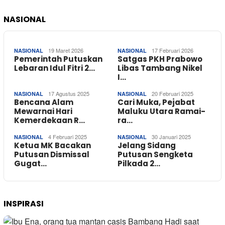
NASIONAL
19 Maret 2026
17 Februari 2026
NASIONAL
NASIONAL
Pemerintah Putuskan
Satgas PKH Prabowo
Lebaran Idul Fitri 2…
Libas Tambang Nikel
I…
17 Agustus 2025
20 Februari 2025
NASIONAL
NASIONAL
Bencana Alam
Cari Muka, Pejabat
Mewarnai Hari
Maluku Utara Ramai-
Kemerdekaan R…
ra…
4 Februari 2025
30 Januari 2025
NASIONAL
NASIONAL
Ketua MK Bacakan
Jelang Sidang
Putusan Dismissal
Putusan Sengketa
Gugat…
Pilkada 2…
INSPIRASI