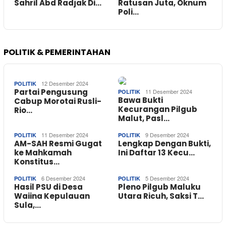
Sahril Abd Radjak Di…
Ratusan Juta, Oknum
Poli…
POLITIK & PEMERINTAHAN
12 Desember 2024
POLITIK
Partai Pengusung
11 Desember 2024
POLITIK
Bawa Bukti
Cabup Morotai Rusli-
Kecurangan Pilgub
Rio…
Malut, Pasl…
11 Desember 2024
9 Desember 2024
POLITIK
POLITIK
AM-SAH Resmi Gugat
Lengkap Dengan Bukti,
ke Mahkamah
Ini Daftar 13 Kecu…
Konstitus…
6 Desember 2024
5 Desember 2024
POLITIK
POLITIK
Hasil PSU di Desa
Pleno Pilgub Maluku
Waiina Kepulauan
Utara Ricuh, Saksi T…
Sula,…