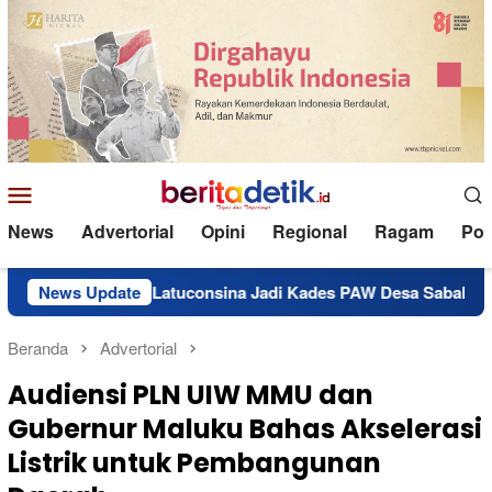
Loncat
ke
konten
Menu
Mobile
News
Advertorial
Opini
Regional
Ragam
Poli
Mursid Side Latuconsina Jadi Kades PAW Desa Sabala
News Update
Re
Beranda
Advertorial
Audiensi PLN UIW MMU dan
Gubernur Maluku Bahas Akselerasi
Listrik untuk Pembangunan