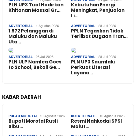
PLN UP3 Tual Hadirkan
Kebutuhan Energi
Khitanan Massal Gr…
Meningkat, Penjualan
Li…
1 Agustus 2026
28 Juli 2026
ADVERTORIAL
ADVERTORIAL
1.572 Pelanggan di
PPLN Tegaskan Tidak
Maluku dan Maluku
Terlibat Dugaan Tran…
Uta…
28 Juli 2026
28 Juli 2026
ADVERTORIAL
ADVERTORIAL
PLN ULP Namlea Goes
PLN UP3 Saumlaki
to School, Bekali Ge…
Perkuat Literasi
Layana…
KABAR DAERAH
10 Agustus 2026
10 Agustus 2026
PULAU MOROTAI
KOTA TERNATE
Bupati Morotai Rusli
Resmi Nahkodai SPSI
Sibu…
Malut…