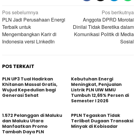
Navigasi
Pos sebelumnya
Pos berikutnya
pos
PLN Jadi Perusahaan Energi
Anggota DPRD Morotai
Terbaik untuk
Dinilai Tidak Beretika dalam
Mengembangkan Karir di
Komunikasi Politik di Media
Indonesia versi LinkedIn
Sosial
POS TERKAIT
PLN UP3 Tual Hadirkan
Kebutuhan Energi
Khitanan Massal Gratis,
Meningkat, Penjualan
Wujud Kepedulian bagi
Listrik PLN UIW MMU
Generasi Sehat
Tumbuh 12,65% Persen di
Semester I 2026
1.572 Pelanggan di Maluku
PPLN Tegaskan Tidak
dan Maluku Utara
Terlibat Dugaan Transaksi
Manfaatkan Promo
Minyak di Kobisadar
Tambah Daya PLN