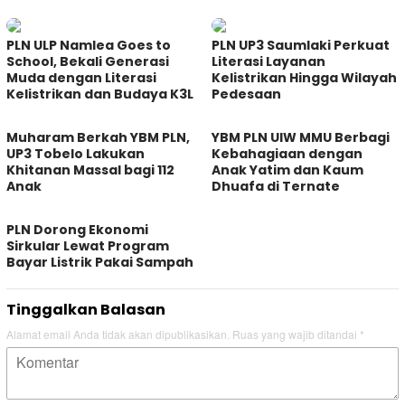
PLN ULP Namlea Goes to
PLN UP3 Saumlaki Perkuat
School, Bekali Generasi
Literasi Layanan
Muda dengan Literasi
Kelistrikan Hingga Wilayah
Kelistrikan dan Budaya K3L
Pedesaan
Muharam Berkah YBM PLN,
YBM PLN UIW MMU Berbagi
UP3 Tobelo Lakukan
Kebahagiaan dengan
Khitanan Massal bagi 112
Anak Yatim dan Kaum
Anak
Dhuafa di Ternate
PLN Dorong Ekonomi
Sirkular Lewat Program
Bayar Listrik Pakai Sampah
Tinggalkan Balasan
Alamat email Anda tidak akan dipublikasikan.
Ruas yang wajib ditandai
*