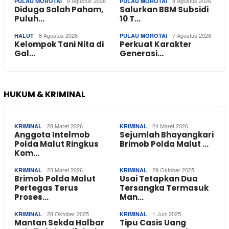
9 Agustus 2026
8 Agustus 2026
PULAU MOROTAI
PULAU MOROTAI
Diduga Salah Paham,
Salurkan BBM Subsidi
Puluh…
10 T…
8 Agustus 2026
7 Agustus 2026
HALUT
PULAU MOROTAI
Kelompok Tani Nita di
Perkuat Karakter
Gal…
Generasi…
HUKUM & KRIMINAL
28 Maret 2026
24 Maret 2026
KRIMINAL
KRIMINAL
Anggota Intelmob
Sejumlah Bhayangkari
Polda Malut Ringkus
Brimob Polda Malut …
Kom…
23 Maret 2026
29 Oktober 2025
KRIMINAL
KRIMINAL
Brimob Polda Malut
Usai Tetapkan Dua
Pertegas Terus
Tersangka Termasuk
Proses…
Man…
28 Oktober 2025
1 Juni 2025
KRIMINAL
KRIMINAL
Mantan Sekda Halbar
Tipu Casis Uang