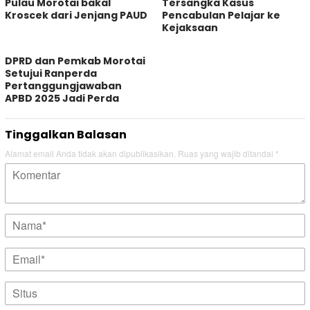
Pulau Morotai bakal
Tersangka Kasus
Kroscek dari Jenjang PAUD
Pencabulan Pelajar ke
Kejaksaan
DPRD dan Pemkab Morotai
Setujui Ranperda
Pertanggungjawaban
APBD 2025 Jadi Perda
Tinggalkan Balasan
Alamat email Anda tidak akan dipublikasikan.
Ruas yang wajib ditandai
*