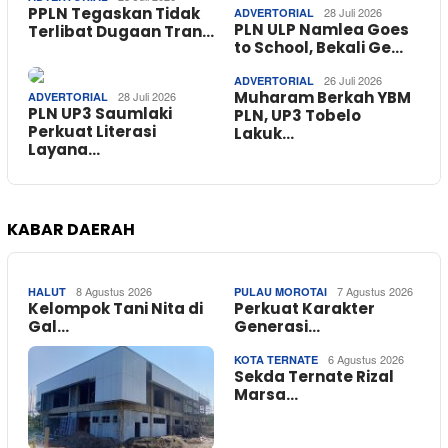
PPLN Tegaskan Tidak
28 Juli 2026
ADVERTORIAL
PLN ULP Namlea Goes
Terlibat Dugaan Tran…
to School, Bekali Ge…
26 Juli 2026
ADVERTORIAL
Muharam Berkah YBM
28 Juli 2026
ADVERTORIAL
PLN UP3 Saumlaki
PLN, UP3 Tobelo
Perkuat Literasi
Lakuk…
Layana…
KABAR DAERAH
8 Agustus 2026
7 Agustus 2026
HALUT
PULAU MOROTAI
Kelompok Tani Nita di
Perkuat Karakter
Gal…
Generasi…
6 Agustus 2026
KOTA TERNATE
Sekda Ternate Rizal
Marsa…