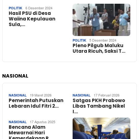
6 Desember 2024
POLITIK
Hasil PSU di Desa
Waiina Kepulauan
Sula,…
5 Desember 2024
POLITIK
Pleno Pilgub Maluku
Utara Ricuh, Saksi T…
NASIONAL
19 Maret 2026
17 Februari 2026
NASIONAL
NASIONAL
Pemerintah Putuskan
Satgas PKH Prabowo
Lebaran Idul Fitri 2…
Libas Tambang Nikel
I…
17 Agustus 2025
NASIONAL
Bencana Alam
Mewarnai Hari
Kemerdekaan R…