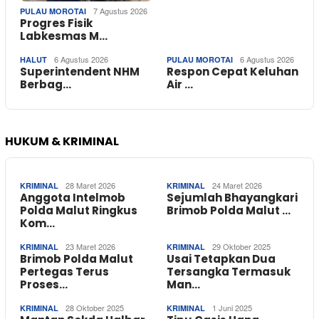
7 Agustus 2026
PULAU MOROTAI
Progres Fisik
Labkesmas M…
6 Agustus 2026
6 Agustus 2026
HALUT
PULAU MOROTAI
Superintendent NHM
Respon Cepat Keluhan
Berbag…
Air …
HUKUM & KRIMINAL
28 Maret 2026
24 Maret 2026
KRIMINAL
KRIMINAL
Anggota Intelmob
Sejumlah Bhayangkari
Polda Malut Ringkus
Brimob Polda Malut …
Kom…
23 Maret 2026
29 Oktober 2025
KRIMINAL
KRIMINAL
Brimob Polda Malut
Usai Tetapkan Dua
Pertegas Terus
Tersangka Termasuk
Proses…
Man…
28 Oktober 2025
1 Juni 2025
KRIMINAL
KRIMINAL