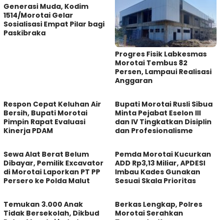
Generasi Muda, Kodim
1514/Morotai Gelar
Sosialisasi Empat Pilar bagi
Paskibraka
Progres Fisik Labkesmas
Morotai Tembus 82
Persen, Lampaui Realisasi
Anggaran
Respon Cepat Keluhan Air
Bupati Morotai Rusli Sibua
Bersih, Bupati Morotai
Minta Pejabat Eselon III
Pimpin Rapat Evaluasi
dan IV Tingkatkan Disiplin
Kinerja PDAM
dan Profesionalisme
Sewa Alat Berat Belum
Pemda Morotai Kucurkan
Dibayar, Pemilik Excavator
ADD Rp3,13 Miliar, APDESI
di Morotai Laporkan PT PP
Imbau Kades Gunakan
Persero ke Polda Malut
Sesuai Skala Prioritas
Temukan 3.000 Anak
Berkas Lengkap, Polres
Tidak Bersekolah, Dikbud
Morotai Serahkan