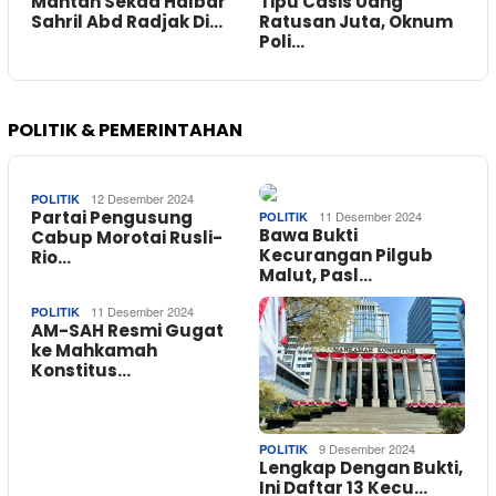
Mantan Sekda Halbar
Tipu Casis Uang
Sahril Abd Radjak Di…
Ratusan Juta, Oknum
Poli…
POLITIK & PEMERINTAHAN
12 Desember 2024
POLITIK
Partai Pengusung
11 Desember 2024
POLITIK
Bawa Bukti
Cabup Morotai Rusli-
Kecurangan Pilgub
Rio…
Malut, Pasl…
11 Desember 2024
POLITIK
AM-SAH Resmi Gugat
ke Mahkamah
Konstitus…
9 Desember 2024
POLITIK
Lengkap Dengan Bukti,
Ini Daftar 13 Kecu…