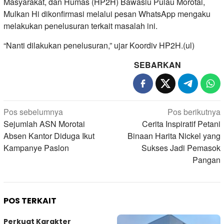
Masyarakat, dan Humas (HP2H) Bawaslu Pulau Morotai,
Mulkan Hi dikonfirmasi melalui pesan WhatsApp mengaku
melakukan penelusuran terkait masalah ini.
“Nanti dilakukan penelusuran,” ujar Koordiv HP2H.(ul)
SEBARKAN
Navigasi
Pos sebelumnya
Pos berikutnya
pos
Sejumlah ASN Morotai
Cerita Inspiratif Petani
Absen Kantor Diduga Ikut
Binaan Harita Nickel yang
Kampanye Paslon
Sukses Jadi Pemasok
Pangan
POS TERKAIT
Perkuat Karakter