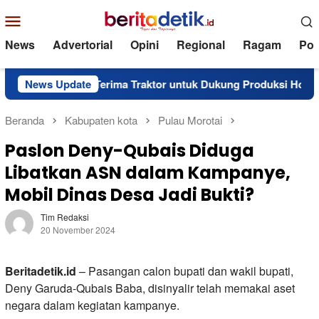
Loncat
Menu
ke
Mobile
konten
News
Advertorial
Opini
Regional
Ragam
Poli
alela Barat Terima Traktor untuk Dukung Produksi Hortikultura
News Update
Beranda
Kabupaten kota
Pulau Morotai
Paslon Deny-Qubais Diduga
Libatkan ASN dalam Kampanye,
Mobil Dinas Desa Jadi Bukti?
Tim Redaksi
20 November 2024
Beritadetik.id
– Pasangan calon bupati dan wakil bupati,
Deny Garuda-Qubais Baba, disinyalir telah memakai aset
negara dalam kegiatan kampanye.