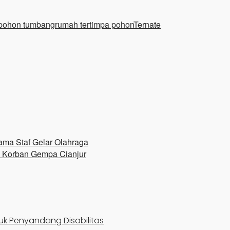
pohon tumbang
rumah tertimpa pohon
Ternate
ama Staf Gelar Olahraga
 Korban Gempa Cianjur
uk Penyandang Disabilitas