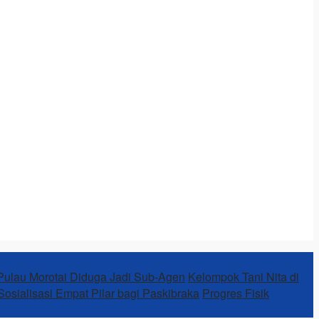
Pulau Morotai Diduga Jadi Sub-Agen
Kelompok Tani Nita di
osialisasi Empat Pilar bagi Paskibraka
Progres Fisik