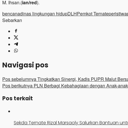
M. Ihsan.(
ian/red
).
bencana
dinas lingkungan hidup
DLH
Pemkot Ternate
peristiwa
Sebarkan
Navigasi pos
Pos sebelumnya
Tingkatkan Sinergi, Kadis PUPR Malut Bers
Pos berikutnya
PLN Berbagi Kebahagiaan dengan Anak-anak
Pos terkait
Sekda Ternate Rizal Marsaoly Salurkan Bantuan unt