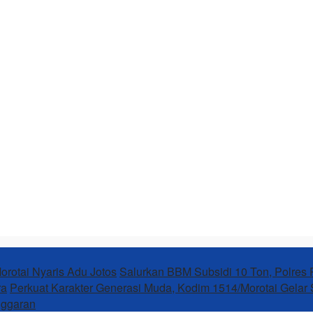
rotai Nyaris Adu Jotos
Salurkan BBM Subsidi 10 Ton, Polres 
ra
Perkuat Karakter Generasi Muda, Kodim 1514/Morotai Gelar S
nggaran