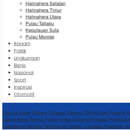
Halmahera Selatan
Halmahera Timur
Halmahera Utara
Pulau Taliabu
Kepulauan Sula
Pulau Morotai
Ragam
Politik
Lingkungan
Bisnis
Nasional
Sport
Inspirasi
Otomotif
News Update
Diduga Salah Paham, Puluhan Oknum TNI AD dan Polisi di Mo
Galela Barat Terima Traktor untuk Dukung Produksi Hortikultu
Labkesmas Morotai Tembus 82 Persen, Lampaui Realisasi A