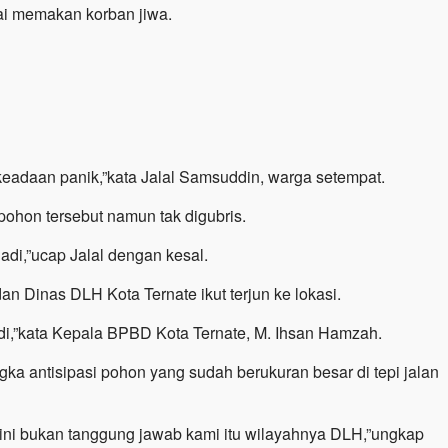
ai memakan korban jiwa.
 keadaan panik,”kata Jalal Samsuddin, warga setempat.
hon tersebut namun tak digubris.
jadi,”ucap Jalal dengan kesal.
 Dinas DLH Kota Ternate ikut terjun ke lokasi.
di,”kata Kepala BPBD Kota Ternate, M. Ihsan Hamzah.
a antisipasi pohon yang sudah berukuran besar di tepi jalan
 ini bukan tanggung jawab kami itu wilayahnya DLH,”ungkap