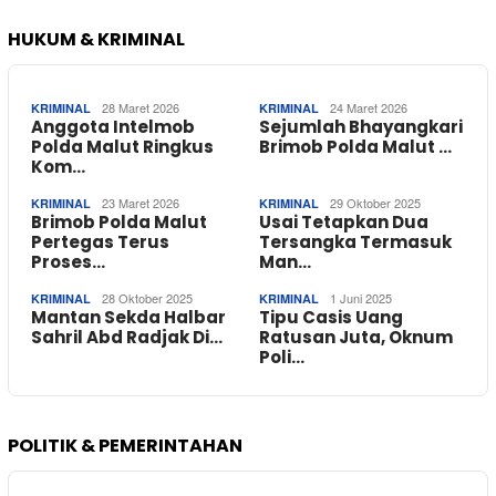
HUKUM & KRIMINAL
28 Maret 2026
24 Maret 2026
KRIMINAL
KRIMINAL
Anggota Intelmob
Sejumlah Bhayangkari
Polda Malut Ringkus
Brimob Polda Malut …
Kom…
23 Maret 2026
29 Oktober 2025
KRIMINAL
KRIMINAL
Brimob Polda Malut
Usai Tetapkan Dua
Pertegas Terus
Tersangka Termasuk
Proses…
Man…
28 Oktober 2025
1 Juni 2025
KRIMINAL
KRIMINAL
Mantan Sekda Halbar
Tipu Casis Uang
Sahril Abd Radjak Di…
Ratusan Juta, Oknum
Poli…
POLITIK & PEMERINTAHAN