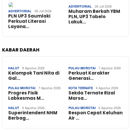
26 Juli 2026
ADVERTORIAL
Muharam Berkah YBM
28 Juli 2026
ADVERTORIAL
PLN UP3 Saumlaki
PLN, UP3 Tobelo
Perkuat Literasi
Lakuk…
Layana…
KABAR DAERAH
8 Agustus 2026
7 Agustus 2026
HALUT
PULAU MOROTAI
Kelompok Tani Nita di
Perkuat Karakter
Gal…
Generasi…
7 Agustus 2026
6 Agustus 2026
PULAU MOROTAI
KOTA TERNATE
Progres Fisik
Sekda Ternate Rizal
Labkesmas M…
Marsa…
6 Agustus 2026
6 Agustus 2026
HALUT
PULAU MOROTAI
Superintendent NHM
Respon Cepat Keluhan
Berbag…
Air …