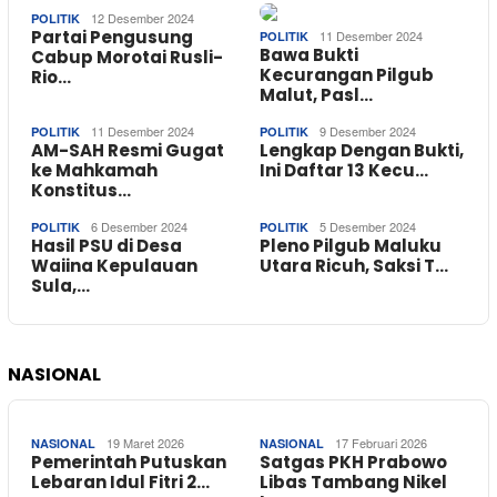
12 Desember 2024
POLITIK
Partai Pengusung
11 Desember 2024
POLITIK
Bawa Bukti
Cabup Morotai Rusli-
Kecurangan Pilgub
Rio…
Malut, Pasl…
11 Desember 2024
9 Desember 2024
POLITIK
POLITIK
AM-SAH Resmi Gugat
Lengkap Dengan Bukti,
ke Mahkamah
Ini Daftar 13 Kecu…
Konstitus…
6 Desember 2024
5 Desember 2024
POLITIK
POLITIK
Hasil PSU di Desa
Pleno Pilgub Maluku
Waiina Kepulauan
Utara Ricuh, Saksi T…
Sula,…
NASIONAL
19 Maret 2026
17 Februari 2026
NASIONAL
NASIONAL
Pemerintah Putuskan
Satgas PKH Prabowo
Lebaran Idul Fitri 2…
Libas Tambang Nikel