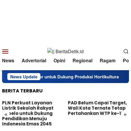
Loncat
ke
konten
Menu
Mobile
News
Advertorial
Opini
Regional
Ragam
Poli
t Terima Traktor untuk Dukung Produksi Hortikultura
News Update
Per
BERITA TERBARU
PLN Perkuat Layanan
PAD Belum Capai Target,
Listrik Sekolah Rakyat
Wali Kota Ternate Tetap
«
»
Tobelo untuk Dukung
Pertahankan WTP ke-12
Pendidikan Menuju
Indonesia Emas 2045