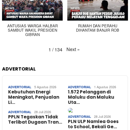
ANTUSIAS WARGA HALBAR
RUMAH DAN PERAHU
SAMBUT WAKIL PRESIDEN
DIHANTAM BANJIR ROB
GIBRAN
Next
»
1
/
134
ADVERTORIAL
5 Agustus 2026
1 Agustus 2026
ADVERTORIAL
ADVERTORIAL
Kebutuhan Energi
1.572 Pelanggan di
Meningkat, Penjualan
Maluku dan Maluku
Li…
Uta…
28 Juli 2026
ADVERTORIAL
PPLN Tegaskan Tidak
28 Juli 2026
ADVERTORIAL
PLN ULP Namlea Goes
Terlibat Dugaan Tran…
to School, Bekali Ge…