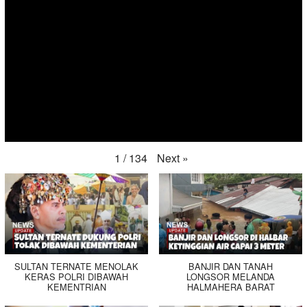
Next
»
1
/
134
SULTAN TERNATE MENOLAK
BANJIR DAN TANAH
KERAS POLRI DIBAWAH
LONGSOR MELANDA
KEMENTRIAN
HALMAHERA BARAT