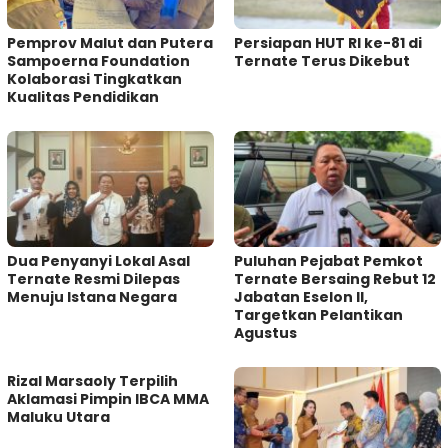
Pemprov Malut dan Putera
Persiapan HUT RI ke-81 di
Sampoerna Foundation
Ternate Terus Dikebut
Kolaborasi Tingkatkan
Kualitas Pendidikan
Dua Penyanyi Lokal Asal
Puluhan Pejabat Pemkot
Ternate Resmi Dilepas
Ternate Bersaing Rebut 12
Menuju Istana Negara
Jabatan Eselon II,
Targetkan Pelantikan
Agustus
Rizal Marsaoly Terpilih
Aklamasi Pimpin IBCA MMA
Maluku Utara