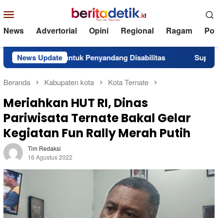
Loncat
Menu
ke
Mobile
konten
News
Advertorial
Opini
Regional
Ragam
Poli
ntuan untuk Penyandang Disabilitas
News Update
Superintendent N
Beranda
Kabupaten kota
Kota Ternate
Meriahkan HUT RI, Dinas
Pariwisata Ternate Bakal Gelar
Kegiatan Fun Rally Merah Putih
Tim Redaksi
16 Agustus 2022