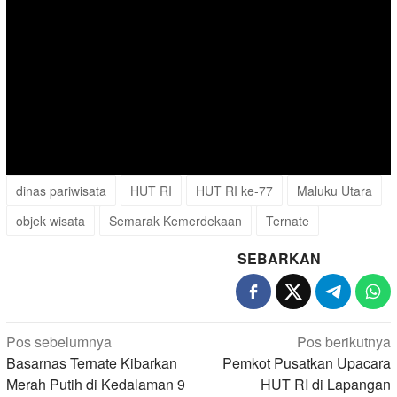
dinas pariwisata
HUT RI
HUT RI ke-77
Maluku Utara
objek wisata
Semarak Kemerdekaan
Ternate
SEBARKAN
Navigasi
Pos sebelumnya
Pos berikutnya
pos
Basarnas Ternate Kibarkan
Pemkot Pusatkan Upacara
Merah Putih di Kedalaman 9
HUT RI di Lapangan