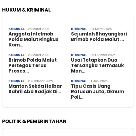
HUKUM & KRIMINAL
28 Maret 2026
24 Maret 2026
KRIMINAL
KRIMINAL
Anggota Intelmob
Sejumlah Bhayangkari
Polda Malut Ringkus
Brimob Polda Malut …
Kom…
23 Maret 2026
29 Oktober 2025
KRIMINAL
KRIMINAL
Brimob Polda Malut
Usai Tetapkan Dua
Pertegas Terus
Tersangka Termasuk
Proses…
Man…
28 Oktober 2025
1 Juni 2025
KRIMINAL
KRIMINAL
Mantan Sekda Halbar
Tipu Casis Uang
Sahril Abd Radjak Di…
Ratusan Juta, Oknum
Poli…
POLITIK & PEMERINTAHAN