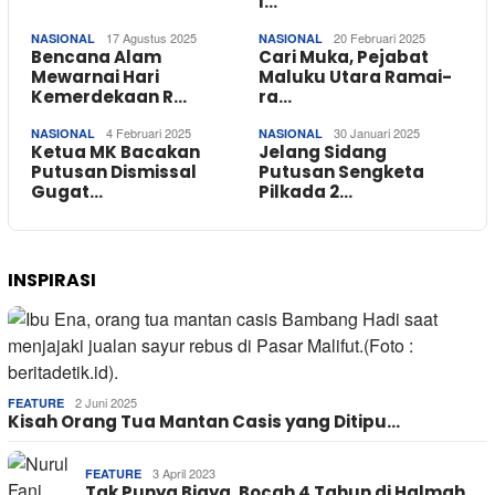
I…
17 Agustus 2025
20 Februari 2025
NASIONAL
NASIONAL
Bencana Alam
Cari Muka, Pejabat
Mewarnai Hari
Maluku Utara Ramai-
Kemerdekaan R…
ra…
4 Februari 2025
30 Januari 2025
NASIONAL
NASIONAL
Ketua MK Bacakan
Jelang Sidang
Putusan Dismissal
Putusan Sengketa
Gugat…
Pilkada 2…
INSPIRASI
2 Juni 2025
FEATURE
Kisah Orang Tua Mantan Casis yang Ditipu…
3 April 2023
FEATURE
Tak Punya Biaya, Bocah 4 Tahun di Halmah…