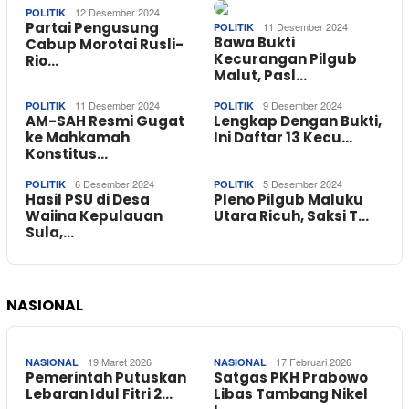
12 Desember 2024
POLITIK
Partai Pengusung
11 Desember 2024
POLITIK
Bawa Bukti
Cabup Morotai Rusli-
Kecurangan Pilgub
Rio…
Malut, Pasl…
11 Desember 2024
9 Desember 2024
POLITIK
POLITIK
AM-SAH Resmi Gugat
Lengkap Dengan Bukti,
ke Mahkamah
Ini Daftar 13 Kecu…
Konstitus…
6 Desember 2024
5 Desember 2024
POLITIK
POLITIK
Hasil PSU di Desa
Pleno Pilgub Maluku
Waiina Kepulauan
Utara Ricuh, Saksi T…
Sula,…
NASIONAL
19 Maret 2026
17 Februari 2026
NASIONAL
NASIONAL
Pemerintah Putuskan
Satgas PKH Prabowo
Lebaran Idul Fitri 2…
Libas Tambang Nikel