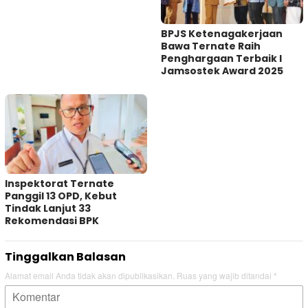
BPJS Ketenagakerjaan
Bawa Ternate Raih
Penghargaan Terbaik I
Jamsostek Award 2025
Inspektorat Ternate
Panggil 13 OPD, Kebut
Tindak Lanjut 33
Rekomendasi BPK
Tinggalkan Balasan
Alamat email Anda tidak akan dipublikasikan.
Ruas yang wajib ditandai
*