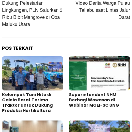
pos
Dukung Pelestarian
Video Derita Warga Pulau
Lingkungan, PLN Salurkan 3
Taliabu saat Lintas Jalur
Ribu Bibit Mangrove di Oba
Darat
Maluku Utara
POS TERKAIT
Kelompok Tani Nita di
Superintendent NHM
Galela Barat Terima
Berbagi Wawasan di
Traktor untuk Dukung
Webinar MGEI-SC UNG
Produksi Hortikultura