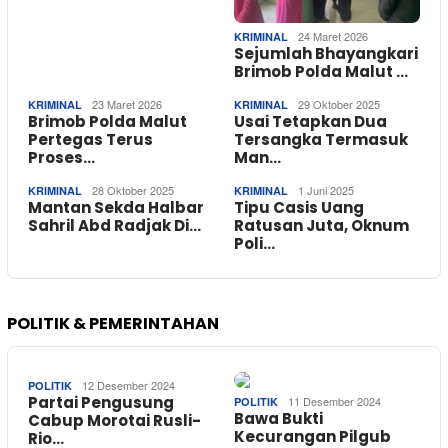
24 Maret 2026
KRIMINAL
Sejumlah Bhayangkari
Brimob Polda Malut …
23 Maret 2026
29 Oktober 2025
KRIMINAL
KRIMINAL
Brimob Polda Malut
Usai Tetapkan Dua
Pertegas Terus
Tersangka Termasuk
Proses…
Man…
28 Oktober 2025
1 Juni 2025
KRIMINAL
KRIMINAL
Mantan Sekda Halbar
Tipu Casis Uang
Sahril Abd Radjak Di…
Ratusan Juta, Oknum
Poli…
POLITIK & PEMERINTAHAN
12 Desember 2024
POLITIK
Partai Pengusung
11 Desember 2024
POLITIK
Bawa Bukti
Cabup Morotai Rusli-
Kecurangan Pilgub
Rio…