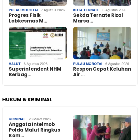
7 Agustus 2026
6 Agustus 2026
PULAU MOROTAI
KOTA TERNATE
Progres Fisik
Sekda Ternate Rizal
Labkesmas M…
Marsa…
6 Agustus 2026
6 Agustus 2026
HALUT
PULAU MOROTAI
Superintendent NHM
Respon Cepat Keluhan
Berbag…
Air …
HUKUM & KRIMINAL
28 Maret 2026
KRIMINAL
Anggota Intelmob
Polda Malut Ringkus
Kom…