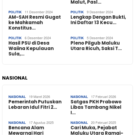
Malut, Pasl…
11 Desember 2024
9 Desember 2024
POLITIK
POLITIK
AM-SAH Resmi Gugat
Lengkap Dengan Bukti,
ke Mahkamah
Ini Daftar 13 Kecu…
Konstitus…
6 Desember 2024
5 Desember 2024
POLITIK
POLITIK
Hasil PSU di Desa
Pleno Pilgub Maluku
Waiina Kepulauan
Utara Ricuh, Saksi T…
Sula,…
NASIONAL
19 Maret 2026
17 Februari 2026
NASIONAL
NASIONAL
Pemerintah Putuskan
Satgas PKH Prabowo
Lebaran Idul Fitri 2…
Libas Tambang Nikel
I…
17 Agustus 2025
20 Februari 2025
NASIONAL
NASIONAL
Bencana Alam
Cari Muka, Pejabat
Mewarnai Hari
Maluku Utara Ramai-