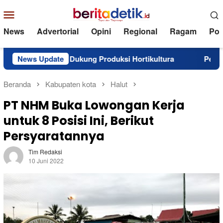
Loncat
Menu
ke
Mobile
konten
News
Advertorial
Opini
Regional
Ragam
Poli
untuk Dukung Produksi Hortikultura
News Update
Perkuat Karakter Gen
Beranda
Kabupaten kota
Halut
PT NHM Buka Lowongan Kerja
untuk 8 Posisi Ini, Berikut
Persyaratannya
Tim Redaksi
10 Juni 2022