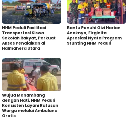
NHM Peduli Fasilitasi
Bantu Penuhi Gizi Harian
Transportasi Siswa
Anaknya, Firginita
Sekolah Rakyat, Perkuat
Apresiasi Nyata Program
Akses Pendidikan di
Stunting NHM Peduli
Halmahera Utara
Wujud Menambang
dengan Hati, NHM Peduli
Konsisten Layani Ratusan
Warga melalui Ambulans
Gratis