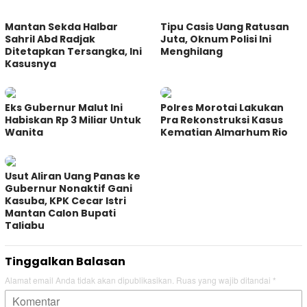
Mantan Sekda Halbar
Tipu Casis Uang Ratusan
Sahril Abd Radjak
Juta, Oknum Polisi Ini
Ditetapkan Tersangka, Ini
Menghilang
Kasusnya
Eks Gubernur Malut Ini
Polres Morotai Lakukan
Habiskan Rp 3 Miliar Untuk
Pra Rekonstruksi Kasus
Wanita
Kematian Almarhum Rio
Usut Aliran Uang Panas ke
Gubernur Nonaktif Gani
Kasuba, KPK Cecar Istri
Mantan Calon Bupati
Taliabu
Tinggalkan Balasan
Alamat email Anda tidak akan dipublikasikan.
Ruas yang wajib ditandai
*