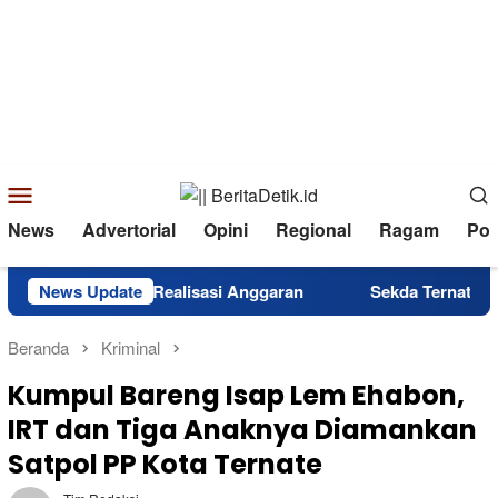
Loncat
ke
konten
Menu
Mobile
News
Advertorial
Opini
Regional
Ragam
Poli
, Lampaui Realisasi Anggaran
News Update
Sekda Ternate Rizal Mars
Beranda
Kriminal
Kumpul Bareng Isap Lem Ehabon,
IRT dan Tiga Anaknya Diamankan
Satpol PP Kota Ternate