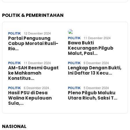
POLITIK & PEMERINTAHAN
12 Desember 2024
POLITIK
Partai Pengusung
11 Desember 2024
POLITIK
Bawa Bukti
Cabup Morotai Rusli-
Kecurangan Pilgub
Rio…
Malut, Pasl…
11 Desember 2024
9 Desember 2024
POLITIK
POLITIK
AM-SAH Resmi Gugat
Lengkap Dengan Bukti,
ke Mahkamah
Ini Daftar 13 Kecu…
Konstitus…
6 Desember 2024
5 Desember 2024
POLITIK
POLITIK
Hasil PSU di Desa
Pleno Pilgub Maluku
Waiina Kepulauan
Utara Ricuh, Saksi T…
Sula,…
NASIONAL