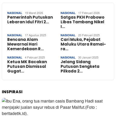
19 Maret 2026
17 Februari 2026
NASIONAL
NASIONAL
Pemerintah Putuskan
Satgas PKH Prabowo
Lebaran Idul Fitri 2…
Libas Tambang Nikel
I…
17 Agustus 2025
20 Februari 2025
NASIONAL
NASIONAL
Bencana Alam
Cari Muka, Pejabat
Mewarnai Hari
Maluku Utara Ramai-
Kemerdekaan R…
ra…
4 Februari 2025
30 Januari 2025
NASIONAL
NASIONAL
Ketua MK Bacakan
Jelang Sidang
Putusan Dismissal
Putusan Sengketa
Gugat…
Pilkada 2…
INSPIRASI