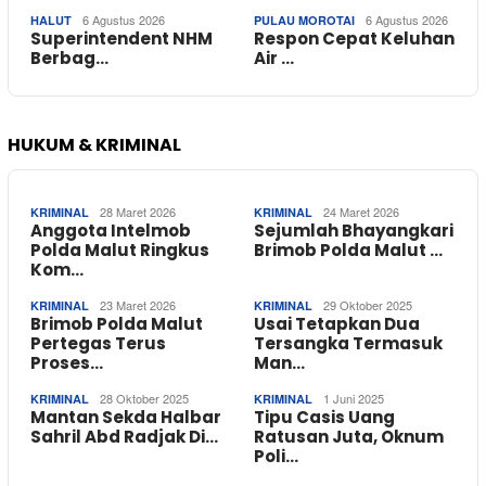
6 Agustus 2026
6 Agustus 2026
HALUT
PULAU MOROTAI
Superintendent NHM
Respon Cepat Keluhan
Berbag…
Air …
HUKUM & KRIMINAL
28 Maret 2026
24 Maret 2026
KRIMINAL
KRIMINAL
Anggota Intelmob
Sejumlah Bhayangkari
Polda Malut Ringkus
Brimob Polda Malut …
Kom…
23 Maret 2026
29 Oktober 2025
KRIMINAL
KRIMINAL
Brimob Polda Malut
Usai Tetapkan Dua
Pertegas Terus
Tersangka Termasuk
Proses…
Man…
28 Oktober 2025
1 Juni 2025
KRIMINAL
KRIMINAL
Mantan Sekda Halbar
Tipu Casis Uang
Sahril Abd Radjak Di…
Ratusan Juta, Oknum
Poli…