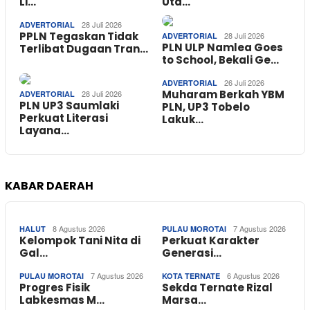
Li…
Uta…
28 Juli 2026
ADVERTORIAL
PPLN Tegaskan Tidak
28 Juli 2026
ADVERTORIAL
PLN ULP Namlea Goes
Terlibat Dugaan Tran…
to School, Bekali Ge…
26 Juli 2026
ADVERTORIAL
Muharam Berkah YBM
28 Juli 2026
ADVERTORIAL
PLN UP3 Saumlaki
PLN, UP3 Tobelo
Perkuat Literasi
Lakuk…
Layana…
KABAR DAERAH
8 Agustus 2026
7 Agustus 2026
HALUT
PULAU MOROTAI
Kelompok Tani Nita di
Perkuat Karakter
Gal…
Generasi…
7 Agustus 2026
6 Agustus 2026
PULAU MOROTAI
KOTA TERNATE
Progres Fisik
Sekda Ternate Rizal
Labkesmas M…
Marsa…