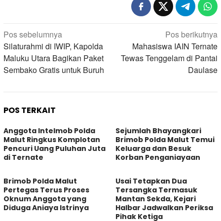
Navigasi
Pos sebelumnya
Pos berikutnya
pos
Silaturahmi di IWIP, Kapolda
Mahasiswa IAIN Ternate
Maluku Utara Bagikan Paket
Tewas Tenggelam di Pantai
Sembako Gratis untuk Buruh
Daulase
POS TERKAIT
Anggota Intelmob Polda
Sejumlah Bhayangkari
Malut Ringkus Komplotan
Brimob Polda Malut Temui
Pencuri Uang Puluhan Juta
Keluarga dan Besuk
di Ternate
Korban Penganiayaan
Brimob Polda Malut
Usai Tetapkan Dua
Pertegas Terus Proses
Tersangka Termasuk
Oknum Anggota yang
Mantan Sekda, Kejari
Diduga Aniaya Istrinya
Halbar Jadwalkan Periksa
Pihak Ketiga