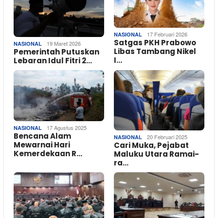
17 Februari 2026
NASIONAL
Satgas PKH Prabowo
19 Maret 2026
NASIONAL
Libas Tambang Nikel
Pemerintah Putuskan
I…
Lebaran Idul Fitri 2…
17 Agustus 2025
NASIONAL
Bencana Alam
20 Februari 2025
NASIONAL
Mewarnai Hari
Cari Muka, Pejabat
Kemerdekaan R…
Maluku Utara Ramai-
ra…