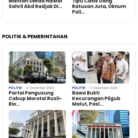
Mantan Sekda Halbar
Tipu Casis Uang
Sahril Abd Radjak Di…
Ratusan Juta, Oknum
Poli…
POLITIK & PEMERINTAHAN
12 Desember 2024
11 Desember 2024
POLITIK
POLITIK
Partai Pengusung
Bawa Bukti
Cabup Morotai Rusli-
Kecurangan Pilgub
Rio…
Malut, Pasl…