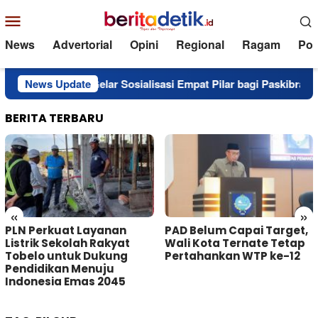
Loncat
Menu
ke
Mobile
konten
News
Advertorial
Opini
Regional
Ragam
Poli
Gelar Sosialisasi Empat Pilar bagi Paskibraka
News Update
Progres 
BERITA TERBARU
«
»
PLN Perkuat Layanan
PAD Belum Capai Target,
Listrik Sekolah Rakyat
Wali Kota Ternate Tetap
Tobelo untuk Dukung
Pertahankan WTP ke-12
Pendidikan Menuju
Indonesia Emas 2045