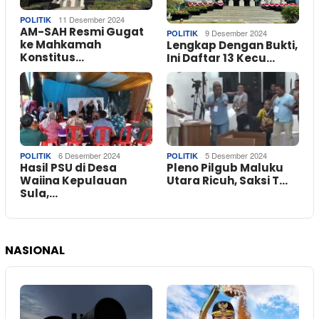
11 Desember 2024
POLITIK
AM-SAH Resmi Gugat
9 Desember 2024
POLITIK
ke Mahkamah
Lengkap Dengan Bukti,
Konstitus…
Ini Daftar 13 Kecu…
6 Desember 2024
5 Desember 2024
POLITIK
POLITIK
Hasil PSU di Desa
Pleno Pilgub Maluku
Waiina Kepulauan
Utara Ricuh, Saksi T…
Sula,…
NASIONAL