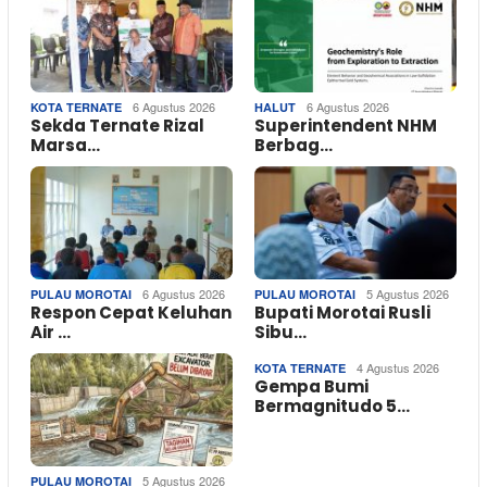
6 Agustus 2026
6 Agustus 2026
KOTA TERNATE
HALUT
Sekda Ternate Rizal
Superintendent NHM
Marsa…
Berbag…
6 Agustus 2026
5 Agustus 2026
PULAU MOROTAI
PULAU MOROTAI
Respon Cepat Keluhan
Bupati Morotai Rusli
Air …
Sibu…
4 Agustus 2026
KOTA TERNATE
Gempa Bumi
Bermagnitudo 5…
5 Agustus 2026
PULAU MOROTAI