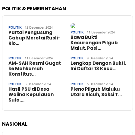
POLITIK & PEMERINTAHAN
12 Desember 2024
POLITIK
Partai Pengusung
11 Desember 2024
POLITIK
Bawa Bukti
Cabup Morotai Rusli-
Kecurangan Pilgub
Rio…
Malut, Pasl…
11 Desember 2024
9 Desember 2024
POLITIK
POLITIK
AM-SAH Resmi Gugat
Lengkap Dengan Bukti,
ke Mahkamah
Ini Daftar 13 Kecu…
Konstitus…
6 Desember 2024
5 Desember 2024
POLITIK
POLITIK
Hasil PSU di Desa
Pleno Pilgub Maluku
Waiina Kepulauan
Utara Ricuh, Saksi T…
Sula,…
NASIONAL