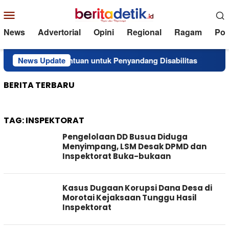
Loncat
Menu
ke
Mobile
konten
News
Advertorial
Opini
Regional
Ragam
Poli
Salurkan Bantuan untuk Penyandang Disabilitas
News Update
Superin
BERITA TERBARU
TAG:
INSPEKTORAT
Pengelolaan DD Busua Diduga
Menyimpang, LSM Desak DPMD dan
Inspektorat Buka-bukaan
Kasus Dugaan Korupsi Dana Desa di
Morotai Kejaksaan Tunggu Hasil
Inspektorat