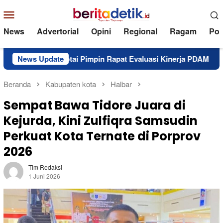
Loncat
Menu
ke
Mobile
konten
News
Advertorial
Opini
Regional
Ragam
Poli
Morotai Pimpin Rapat Evaluasi Kinerja PDAM
News Update
Bupati Moro
Beranda
Kabupaten kota
Halbar
Sempat Bawa Tidore Juara di
Kejurda, Kini Zulfiqra Samsudin
Perkuat Kota Ternate di Porprov
2026
Tim Redaksi
1 Juni 2026