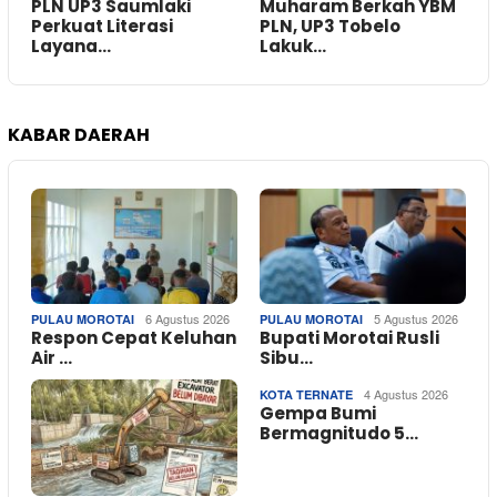
PLN UP3 Saumlaki
Muharam Berkah YBM
Perkuat Literasi
PLN, UP3 Tobelo
Layana…
Lakuk…
KABAR DAERAH
6 Agustus 2026
5 Agustus 2026
PULAU MOROTAI
PULAU MOROTAI
Respon Cepat Keluhan
Bupati Morotai Rusli
Air …
Sibu…
4 Agustus 2026
KOTA TERNATE
Gempa Bumi
Bermagnitudo 5…