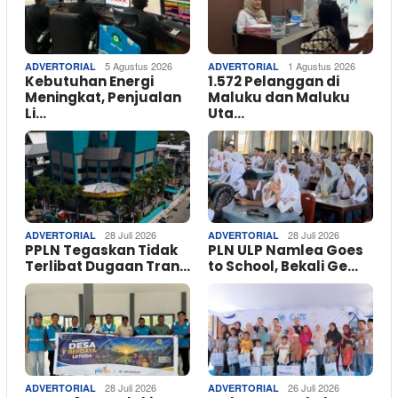
5 Agustus 2026
1 Agustus 2026
ADVERTORIAL
ADVERTORIAL
Kebutuhan Energi
1.572 Pelanggan di
Meningkat, Penjualan
Maluku dan Maluku
Li…
Uta…
28 Juli 2026
28 Juli 2026
ADVERTORIAL
ADVERTORIAL
PPLN Tegaskan Tidak
PLN ULP Namlea Goes
Terlibat Dugaan Tran…
to School, Bekali Ge…
28 Juli 2026
26 Juli 2026
ADVERTORIAL
ADVERTORIAL