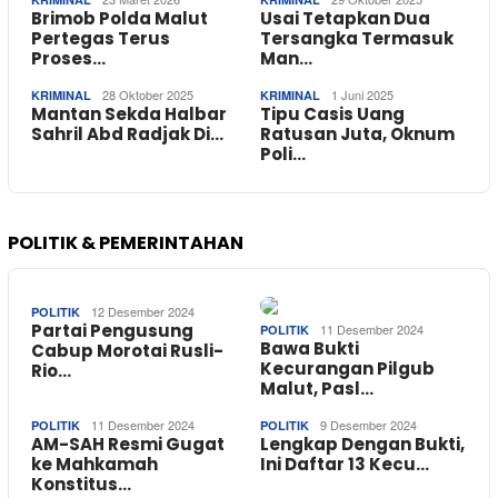
Brimob Polda Malut
Usai Tetapkan Dua
Pertegas Terus
Tersangka Termasuk
Proses…
Man…
28 Oktober 2025
1 Juni 2025
KRIMINAL
KRIMINAL
Mantan Sekda Halbar
Tipu Casis Uang
Sahril Abd Radjak Di…
Ratusan Juta, Oknum
Poli…
POLITIK & PEMERINTAHAN
12 Desember 2024
POLITIK
Partai Pengusung
11 Desember 2024
POLITIK
Bawa Bukti
Cabup Morotai Rusli-
Kecurangan Pilgub
Rio…
Malut, Pasl…
11 Desember 2024
9 Desember 2024
POLITIK
POLITIK
AM-SAH Resmi Gugat
Lengkap Dengan Bukti,
ke Mahkamah
Ini Daftar 13 Kecu…
Konstitus…