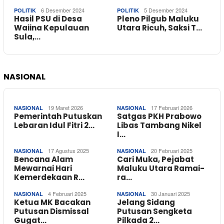
6 Desember 2024
5 Desember 2024
POLITIK
POLITIK
Hasil PSU di Desa
Pleno Pilgub Maluku
Waiina Kepulauan
Utara Ricuh, Saksi T…
Sula,…
NASIONAL
19 Maret 2026
17 Februari 2026
NASIONAL
NASIONAL
Pemerintah Putuskan
Satgas PKH Prabowo
Lebaran Idul Fitri 2…
Libas Tambang Nikel
I…
17 Agustus 2025
20 Februari 2025
NASIONAL
NASIONAL
Bencana Alam
Cari Muka, Pejabat
Mewarnai Hari
Maluku Utara Ramai-
Kemerdekaan R…
ra…
4 Februari 2025
30 Januari 2025
NASIONAL
NASIONAL
Ketua MK Bacakan
Jelang Sidang
Putusan Dismissal
Putusan Sengketa
Gugat…
Pilkada 2…